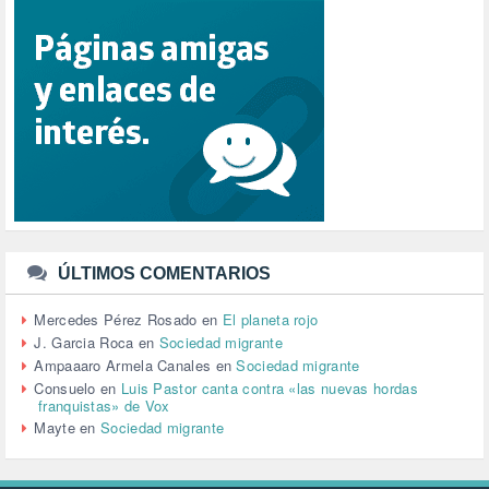
REFUGIADOS (127)
RELIGIÓN (114)
REPUBLICA (1)
SALUD (108)
SENSIBILIZACIÓN (576)
SINDICATOS (12)
TERRORISMO (40)
TRABAJO (14)
TRANSPORTE (2)
TTIP (6)
TURISMO (12)
URBANISMO (1)
ÚLTIMOS COMENTARIOS
URBANIZACIÓN (1)
VEJEZ (1)
Mercedes Pérez Rosado
en
El planeta rojo
VENEZUELA (3)
J. Garcia Roca
en
Sociedad migrante
VENEZULA (1)
Ampaaaro Armela Canales
en
Sociedad migrante
VIAJES (1)
Consuelo
en
Luis Pastor canta contra «las nuevas hordas
franquistas» de Vox
VIOLENCIA (2)
Mayte
en
Sociedad migrante
VIOLENCIA DE GÉNERO (223)
VIVIENDA (9)
VOLODIMIR ZELENSKY (1)