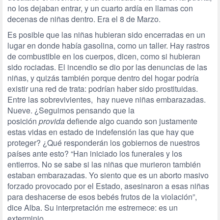
no los dejaban entrar, y un cuarto ardía en llamas con
decenas de niñas dentro. Era el 8 de Marzo.
Es posible que las niñas hubieran sido encerradas en un
lugar en donde había gasolina, como un taller. Hay rastros
de combustible en los cuerpos, dicen, como si hubieran
sido rociadas. El incendio se dio por las denuncias de las
niñas, y quizás también porque dentro del hogar podría
existir una red de trata: podrían haber sido prostituidas.
Entre las sobrevivientes, hay nueve niñas embarazadas.
Nueve. ¿Seguimos pensando que la
posición
provida
defiende algo cuando son justamente
estas vidas en estado de indefensión las que hay que
proteger? ¿Qué responderán los gobiernos de nuestros
países ante esto? “Han iniciado los funerales y los
entierros. No se sabe si las niñas que murieron también
estaban embarazadas. Yo siento que es un aborto masivo
forzado provocado por el Estado, asesinaron a esas niñas
para deshacerse de esos bebés frutos de la violación”,
dice Alba. Su interpretación me estremece: es un
exterminio.