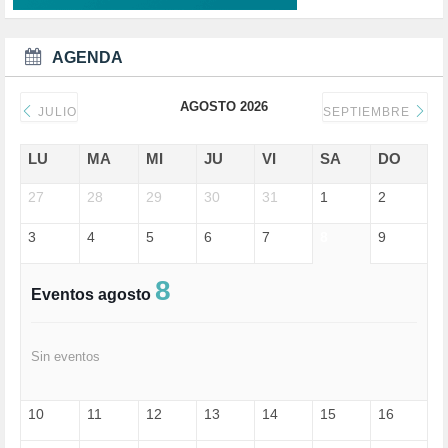
DEMOCRAIA (1)
DEPORTE (3)
DEPORTES (2)
AGENDA
DERECHOS SOCIALES (739)
DICTADURA (1)
AGOSTO 2026
DONALD TRUMP (82)
JULIO
SEPTIEMBRE
ECONOMÍA (322)
EDGAR MORIN (1)
LU
MA
MI
JU
VI
SA
DO
EDUCACIÓN (452)
27
EMIGRACIÓN (4)
28
29
30
31
1
2
EPSTEIN (1)
3
4
5
6
7
8
9
ESPECULACIÓN (2)
EXTREMA-DERECHA (56)
FASCISMO (57)
8
Eventos agosto
FELICIDAD (1)
FEMINISMO (504)
FILOSOFÍA (6)
Sin eventos
FRANCISCO (5)
GENOCIDIO (1)
GUERRA (133)
10
11
12
13
14
15
16
HUGO ZÁRATE (30)