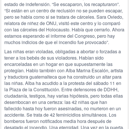
estado de indefensión. “Se escaparon, los recapturaron”.
“Si están en un centro de reclusión no se pueden escapar,
pero se habla como si se tratara de cárceles. Sara Oviedo,
relatora de niñez de ONU, visitó este centro y lo comparó
con las cárceles del Holocausto. Había que cerrarlo. Ahora
estamos esperando el informe del Congreso, pero hay
muchos indicios de que el incendio fue provocado”.
Las niñas eran violadas, obligadas a abortar o forzadas a
tener a los bebés de sus violadores. Habían sido
encarceladas en un hogar en que supuestamente las
protegían. Hablo también con Alba Marina Escalón, artista
y traductora guatemalteca que ha construido un altar para
las niñas. Alba ha acudido a la protesta del sábado 11 en
la Plaza de la Constitución. Entre defensores de DDHH,
ciudadanía, testigos, hay varias hipótesis, pero todas ellas
desembocan en una certeza: las 42 niñas que han
fallecido hasta hoy fueron asesinadas, no murieron en un
accidente. Se trata de 42 feminicidios simultáneos. Los
bomberos fueron notificados media hora después de
desatado el incendio. Una eternidad. Una vez en la puerta,