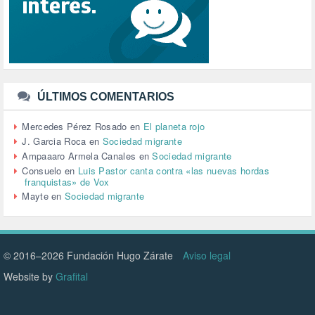
SINDICATOS (12)
TERRORISMO (40)
TRABAJO (14)
TRANSPORTE (2)
TTIP (6)
TURISMO (12)
URBANISMO (1)
ÚLTIMOS COMENTARIOS
URBANIZACIÓN (1)
VEJEZ (1)
Mercedes Pérez Rosado
en
El planeta rojo
VENEZUELA (3)
J. Garcia Roca
en
Sociedad migrante
VENEZULA (1)
Ampaaaro Armela Canales
en
Sociedad migrante
VIAJES (1)
Consuelo
en
Luis Pastor canta contra «las nuevas hordas
franquistas» de Vox
VIOLENCIA (2)
Mayte
en
Sociedad migrante
VIOLENCIA DE GÉNERO (223)
VIVIENDA (9)
VOLODIMIR ZELENSKY (1)
© 2016–2026 Fundación Hugo Zárate
Aviso legal
Website by
Grafital