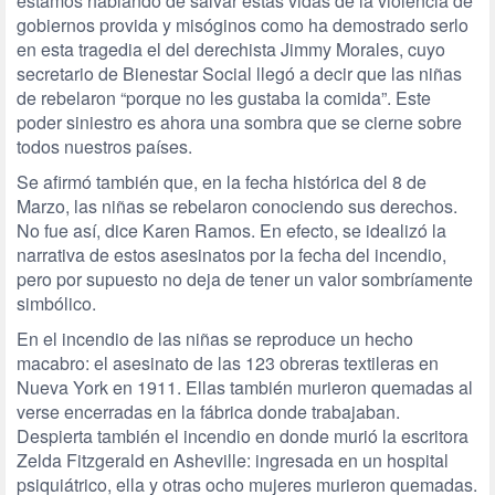
estamos hablando de salvar estas vidas de la violencia de
gobiernos provida y misóginos como ha demostrado serlo
en esta tragedia el del derechista Jimmy Morales, cuyo
secretario de Bienestar Social llegó a decir que las niñas
de rebelaron “porque no les gustaba la comida”. Este
poder siniestro es ahora una sombra que se cierne sobre
todos nuestros países.
Se afirmó también que, en la fecha histórica del 8 de
Marzo, las niñas se rebelaron conociendo sus derechos.
No fue así, dice Karen Ramos. En efecto, se idealizó la
narrativa de estos asesinatos por la fecha del incendio,
pero por supuesto no deja de tener un valor sombríamente
simbólico.
En el incendio de las niñas se reproduce un hecho
macabro: el asesinato de las 123 obreras textileras en
Nueva York en 1911. Ellas también murieron quemadas al
verse encerradas en la fábrica donde trabajaban.
Despierta también el incendio en donde murió la escritora
Zelda Fitzgerald en Asheville: ingresada en un hospital
psiquiátrico, ella y otras ocho mujeres murieron quemadas.