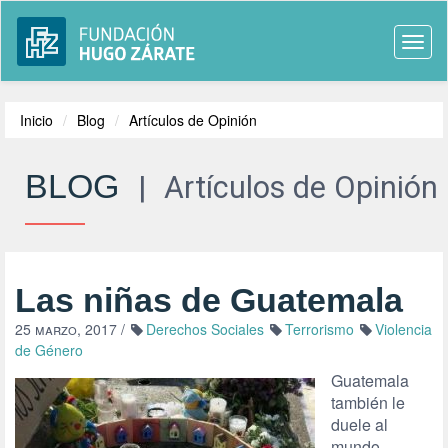
Togg
navi
Inicio
Blog
Artículos de Opinión
BLOG
|
Artículos de Opinión
Las niñas de Guatemala
25 marzo, 2017
/
Derechos Sociales
Terrorismo
Violencia
de Género
Guatemala
también le
duele al
mundo.