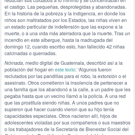
reducían sus cuidados a lo mínimo y se concentraban en
el castigo. Las pequeñas, desprotegidas y abandonadas.
En la historia de la pobreza y la indigencia, en donde los
niños son maltratados por los Estados, las niñas viven en
un estado particular de indefensión que las expone a la
muerte, o a una vida más aterradora que la muerte. Tras un
incendio en este albergue, hasta la madrugada del
domingo 12, cuando escribo esto, han fallecido 42 niñas
calcinadas o quemadas.
Nómada
, medio digital de Guatemala, describió así a la
población del hogar en
este texto
: “Algunos fueron
reclutados por las pandillas para el robo, la extorsión o el
asesinato. Otros cometieron la insolencia de pertenecer a
una familia que los abandonó a la calle, a un padre que les
pegaba hasta que un vecino llamó a la policía. A una red
que las prostituía siendo niñas. A unos padres que no
supieron qué hacer cuando vieron que su hijo tenía
capacidades especiales. Otros nacieron allí, hijos de
adolescentes violadas por sus compañeros o sus maestros
o los trabajadores de la Secretaría de Bienestar Social del