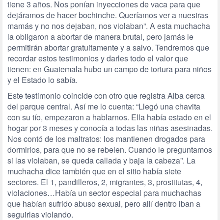
tiene 3 años. Nos ponían inyecciones de vaca para que
dejáramos de hacer bochinche. Queríamos ver a nuestras
mamás y no nos dejaban, nos violaban”. A esta muchacha
la obligaron a abortar de manera brutal, pero jamás le
permitirán abortar gratuitamente y a salvo. Tendremos que
recordar estos testimonios y darles todo el valor que
tienen: en Guatemala hubo un campo de tortura para niños
y el Estado lo sabía.
Este testimonio coincide con otro que registra Alba cerca
del parque central. Así me lo cuenta: “Llegó una chavita
con su tío, empezaron a hablarnos. Ella había estado en el
hogar por 3 meses y conocía a todas las niñas asesinadas.
Nos contó de los maltratos: los mantienen drogados para
dormirlos, para que no se rebelen. Cuando le preguntamos
si las violaban, se queda callada y baja la cabeza”. La
muchacha dice también que en el sitio había siete
sectores. El 1, pandilleros, 2, migrantes, 3, prostitutas, 4,
violaciones…Había un sector especial para muchachas
que habían sufrido abuso sexual, pero allí dentro iban a
seguirlas violando.