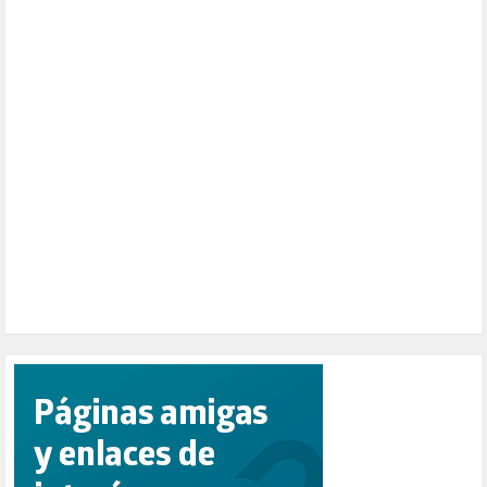
NATURALEZA (1)
PALESTINA (8)
PARTICIPACIÓN CIUDADANA (392)
PAZ (2)
PENSIONES (12)
PEPE MUJICA (2)
PESCADORES (1)
POBREZA (2)
POLÍTICA ESPAÑA (1001)
POLÍTICA EUROPA (112)
POLÍTICA INTERNACIONAL (367)
POLÍTICA VALENCIA (357)
POPULISMO (1)
PRIORIDAD NACIONAL (1)
PUERTO DE VALENCIA (1)
RACISMO (1)
REFUGIADOS (127)
RELIGIÓN (114)
REPUBLICA (1)
SALUD (108)
SENSIBILIZACIÓN (576)