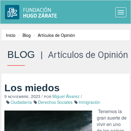
Togg
navi
Inicio
Blog
Artículos de Opinión
BLOG
|
Artículos de Opinión
Los miedos
9 noviembre, 2023
/ por
Miguel Álvarez
/
Ciudadanía
Derechos Sociales
Inmigración
Tenemos la
gran suerte de
vivir en uno
de los países