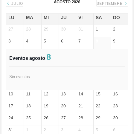
AGOSTO 2026
DONALD TRUMP (82)
JULIO
SEPTIEMBRE
ECONOMÍA (322)
EDGAR MORIN (1)
LU
MA
MI
JU
VI
SA
DO
EDUCACIÓN (452)
27
EMIGRACIÓN (4)
28
29
30
31
1
2
EPSTEIN (1)
3
4
5
6
7
8
9
ESPECULACIÓN (2)
EXTREMA-DERECHA (56)
FASCISMO (57)
8
Eventos agosto
FELICIDAD (1)
FEMINISMO (504)
FILOSOFÍA (6)
Sin eventos
FRANCISCO (5)
GENOCIDIO (1)
GUERRA (133)
10
11
12
13
14
15
16
HUGO ZÁRATE (30)
HUMOR (1)
17
18
19
20
21
22
23
I A (2)
IA (1)
24
25
26
27
28
29
30
INDEPENDENCIA (15)
INMIGRACIÓN (145)
31
1
2
3
4
5
6