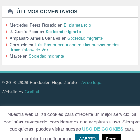
TURISMO (12)
URBANISMO (1)
ÚLTIMOS COMENTARIOS
URBANIZACIÓN (1)
VEJEZ (1)
Mercedes Pérez Rosado
en
El planeta rojo
VENEZUELA (3)
J. Garcia Roca
en
Sociedad migrante
VENEZULA (1)
Ampaaaro Armela Canales
en
Sociedad migrante
VIAJES (1)
Consuelo
en
Luis Pastor canta contra «las nuevas hordas
franquistas» de Vox
VIOLENCIA (2)
Mayte
en
Sociedad migrante
VIOLENCIA DE GÉNERO (223)
VIVIENDA (9)
VOLODIMIR ZELENSKY (1)
© 2016–2026 Fundación Hugo Zárate
Aviso legal
Website by
Grafital
Nuestra web utiliza cookies para ofrecerte un mejor servicio. Si
continúas navegando, consideramos que aceptas su uso. Siempre
que quieras, puedes visitar nuestro
USO DE COOKIES
para
cambiar tu configuración.
ACEPTO
Reject