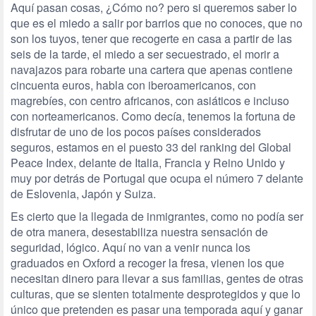
Aquí pasan cosas, ¿Cómo no? pero si queremos saber lo
que es el miedo a salir por barrios que no conoces, que no
son los tuyos, tener que recogerte en casa a partir de las
seis de la tarde, el miedo a ser secuestrado, el morir a
navajazos para robarte una cartera que apenas contiene
cincuenta euros, habla con iberoamericanos, con
magrebíes, con centro africanos, con asiáticos e incluso
con norteamericanos. Como decía, tenemos la fortuna de
disfrutar de uno de los pocos países considerados
seguros, estamos en el puesto 33 del ranking del Global
Peace Index, delante de Italia, Francia y Reino Unido y
muy por detrás de Portugal que ocupa el número 7 delante
de Eslovenia, Japón y Suiza.
Es cierto que la llegada de inmigrantes, como no podía ser
de otra manera, desestabiliza nuestra sensación de
seguridad, lógico. Aquí no van a venir nunca los
graduados en Oxford a recoger la fresa, vienen los que
necesitan dinero para llevar a sus familias, gentes de otras
culturas, que se sienten totalmente desprotegidos y que lo
único que pretenden es pasar una temporada aquí y ganar