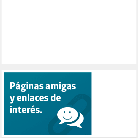
PENSIONES (12)
PEPE MUJICA (2)
PESCADORES (1)
POBREZA (2)
POLÍTICA ESPAÑA (1001)
POLÍTICA EUROPA (112)
POLÍTICA INTERNACIONAL (367)
POLÍTICA VALENCIA (357)
POPULISMO (1)
PRIORIDAD NACIONAL (1)
PUERTO DE VALENCIA (1)
RACISMO (1)
REFUGIADOS (127)
RELIGIÓN (114)
REPUBLICA (1)
SALUD (108)
SENSIBILIZACIÓN (576)
SINDICATOS (12)
TERRORISMO (40)
TRABAJO (14)
TRANSPORTE (2)
TTIP (6)