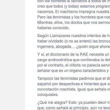
con los hombres al tacharlos a todos de ma
creo que todos (y todas) estamos progra
nacemos. El machismo impregna nuestra e
Pero las feministas y los hombres que n
Mientras, ellos, los doctos que nos sermo
haberse conocido.
Según Llamazares nuestros intentos de h
haber olvidado (o no se enteró) las bro
ingeniera, abogada… ¿quién sigue ahora 
Y sí, el diccionario de la RAE necesita u
carga androcéntrica que conllevaba la def
por el contrario, el clítoris no parecía s
señalar que es un órgano característico y
Tampoco las feministas pedimos que el di
español por despectivas e hirientes que s
connotación machista. Igual que señala o
coloquiales.
¿Qué me alegra? Esto: ya pueden decir mi
que, como señalé al principio, aún no ten