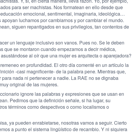
chistas. Y, sí, en cierta manera, lleva razón. Yo, por ejemplo,
mados para ser machistas. Nos formatean en ello desde que
ducación emocional, sentimental, imaginaria, ideológica…
os apoyan luchamos por cambiarnos y por cambiar el mundo.
nean, siguen repantigados en sus privilegios, tan contentos de
acer un lenguaje inclusivo son vanos. Pues no. Se le deben
ncas que se montaron cuando empezamos a decir médica,
asustándose al oír que una mujer es arquitecta o aparejadora?
n remeneo en profundidad. El otro día comenté en un artículo la
inición -casi magnificente- de la palabra pene. Mientras que,
ervir para nada ni pertenecer a nadie. La RAE no se dignaba
 muy original de las mujeres.
ccionario ignore las palabras y expresiones que se usan en
ean. Pedimos que la definición señale, si ha lugar, su
tros términos como despectivos o como localismos o
sa, ya pueden enrabietarse, nosotras vamos a seguir. Cierto
emos a punto el sistema lingüístico de recambio. Y ni siquiera