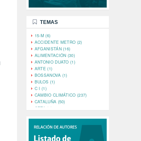
TEMAS
15-M (6)
ACCIDENTE METRO (2)
AFGANISTÁN (16)
ALIMENTACIÓN (30)
ANTONIO DUATO (1)
l
ARTE (1)
BOSSANOVA (1)
BULOS (1)
C I (1)
CAMBIO CLIMÁTICO (237)
CATALUÑA (50)
CETA (2)
CHINA (4)
CIENCIA (5)
CINE (35)
CIUDADANÍA (633)