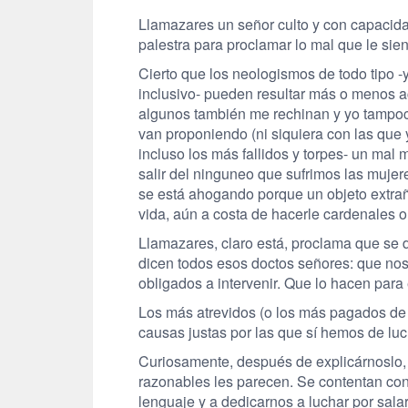
Llamazares un señor culto y con capacida
palestra para proclamar lo mal que le sie
Cierto que los neologismos de todo tipo
inclusivo- pueden resultar más o menos 
algunos también me rechinan y yo tampoc
van proponiendo (ni siquiera con las que
incluso los más fallidos y torpes- un mal 
salir del ninguneo que sufrimos las muje
se está ahogando porque un objeto extraño 
vida, aún a costa de hacerle cardenales o
Llamazares, claro está, proclama que se 
dicen todos esos doctos señores: que nos
obligados a intervenir. Que lo hacen para
Los más atrevidos (o los más pagados de
causas justas por las que sí hemos de luc
Curiosamente, después de explicárnoslo, 
razonables les parecen. Se contentan con
lenguaje y a dedicarnos a luchar por salar