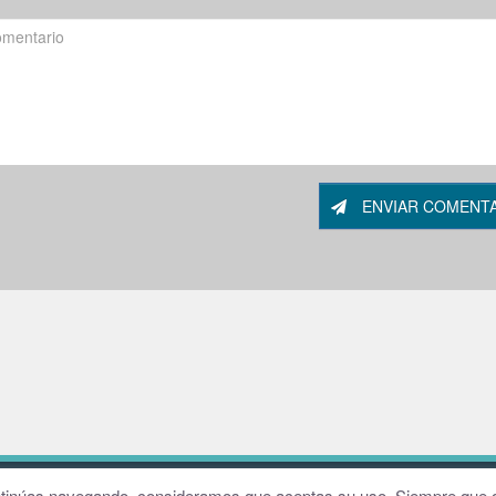
ENVIAR COMENT
W
continúas navegando, consideramos que aceptas su uso. Siempre que q