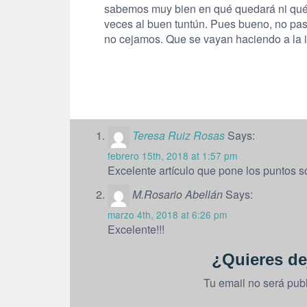
sabemos muy bien en qué quedará ni qué
veces al buen tuntún. Pues bueno, no pasa
no cejamos. Que se vayan haciendo a la 
Teresa Ruiz Rosas
Says:
febrero 15th, 2018 at 1:57 pm
Excelente artículo que pone los puntos so
M.Rosario Abellán
Says:
marzo 4th, 2018 at 6:26 pm
Excelente!!!
¿Quieres de
Tu email no será pub