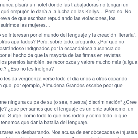
 nunca pisará un hotel donde las trabajadoras no tengan un
qué empujón le daría a la lucha de las Kellys… Pero no. No
eva de que escriban repudiando las violaciones, los
e sufrimos las mujeres…
se interesan por el mundo del lenguaje y la creación literaria”.
tros apartados? Pero, sobre todo, pregunto: ¿Por qué no
 mostrándose indignados por la escandalosa ausencia de
or el hecho de que la mayoría de las firmas en revistas
e los premios también, se reconozca y valore mucho más (a igua
etc.? ¿Eso no les indigna?
no les da vergüenza verse todo el día unos a otros copando
n que, por ejemplo, Almudena Grandes escribe peor que
ene ninguna culpa de su (o sea, nuestra) discriminación” ¿Cree
aje? ¿que pensamos que el lenguaje es un ente autónomo, un
 no. Surge, como todo lo que nos rodea y como todo lo que
tenemos que dar la batalla del lenguaje.
azares va desbarrando. Nos acusa de ser obcecadas e injustas