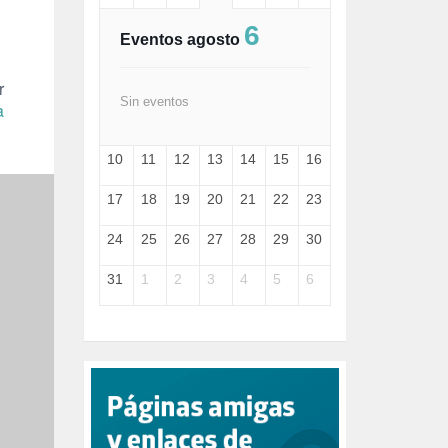
FASCISMO (57)
6
FELICIDAD (1)
Eventos agosto
FEMINISMO (504)
FILOSOFÍA (6)
r
FRANCISCO (5)
Sin eventos
a
GENOCIDIO (1)
GUERRA (133)
10
11
12
13
14
15
16
HUGO ZÁRATE (30)
HUMOR (1)
17
18
19
20
21
22
23
I A (2)
IA (1)
24
25
26
27
28
29
30
INDEPENDENCIA (15)
INMIGRACIÓN (144)
31
1
2
3
4
5
6
INTELIGENCIA ARTIFICIAL (1)
INTERNET (1)
ISRAEL (4)
IZQUIERDA (3)
JANE GOODDALL (1)
JAZZ (1)
JÓVENES (28)
JUSTICIA (13)