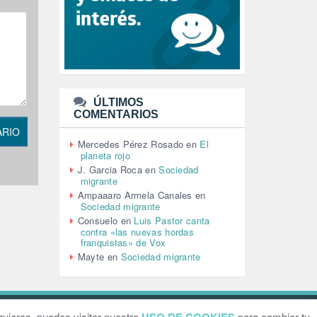
LEÓN XIV (5)
LGTBI (1)
LIBROS (96)
MACHISMO (147)
MEDIOAMBIENTE (186)
MEDIOS DE COMUNICACIÓN
(110)
ÚLTIMOS
MEMORIA HISTÓRICA (232)
COMENTARIOS
MONARQUÍA (26)
ARIO
MUSICA (19)
Mercedes Pérez Rosado
en
El
NATURALEZA (1)
planeta rojo
PALESTINA (8)
J. Garcia Roca
en
Sociedad
PARTICIPACIÓN CIUDADANA (392)
migrante
PAZ (2)
Ampaaaro Armela Canales
en
Sociedad migrante
PENSIONES (12)
Consuelo
en
Luis Pastor canta
PEPE MUJICA (2)
contra «las nuevas hordas
PESCADORES (1)
franquistas» de Vox
POBREZA (2)
Mayte
en
Sociedad migrante
POLÍTICA ESPAÑA (1001)
POLÍTICA EUROPA (112)
POLÍTICA INTERNACIONAL (366)
POLÍTICA VALENCIA (357)
ebsite by
Grafital
uieras, puedes visitar nuestro
para cambiar tu