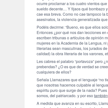
ocurre proclamar a los cuatro vientos que
sueldo decente… Y fijaos qué bombazo y 
cae esa breva. Como no cae tampoco la br
asesinatos, la violencia generalizada qu
Podéis decirme: “Bueno, es que ellos solo 
Entonces ¿por qué nos dan lecciones en o
escriben tribunas o artículos de opinión
mujeres en la Academia de la Lengua, ni p
literarias sean masculinas, los jurados d
calidad) la obra literaria de los varones, 
Les cabrea el palabro “portavoza” pero ¿
prebendas? ¿O es que de verdad se cree
cualquiera de ellos?
Señala Llamazares que el lenguaje “no ti
que nosotras hacemos culpable al lengu
espíritu puro que surge de la nada? Pues
somos, del patriarcado. y por eso
también
A medida que avanza en su escrito, Llam