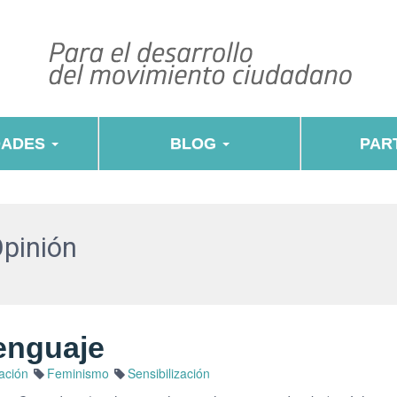
DADES
BLOG
PART
Opinión
enguaje
ación
Feminismo
Sensibilización