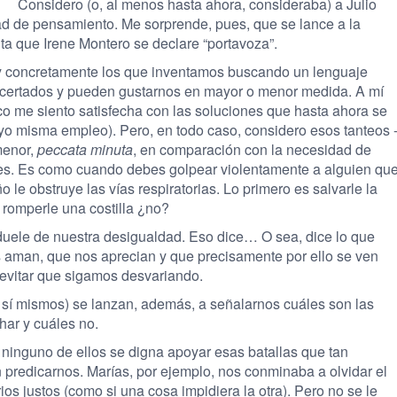
Considero (o, al menos hasta ahora, consideraba) a Julio
d de pensamiento. Me sorprende, pues, que se lance a la
nta que Irene Montero se declare “portavoza”.
 -y concretamente los que inventamos buscando un lenguaje
acertados y pueden gustarnos en mayor o menor medida. A mí
o me siento satisfecha con las soluciones que hasta ahora se
 yo misma empleo). Pero, en todo caso, considero esos tanteos 
menor,
peccata minuta
, en comparación con la necesidad de
res. Es como cuando debes golpear violentamente a alguien qu
le obstruye las vías respiratorias. Lo primero es salvarle la
 romperle una costilla ¿no?
duele de nuestra desigualdad. Eso dice… O sea, dice lo que
 aman, que nos aprecian y que precisamente por ello se ven
 evitar que sigamos desvariando.
 sí mismos) se lanzan, además, a señalarnos cuáles son las
har y cuáles no.
ninguno de ellos se digna apoyar esas batallas que tan
 predicarnos. Marías, por ejemplo, nos conminaba a olvidar el
ios justos (como si una cosa impidiera la otra). Pero no se le