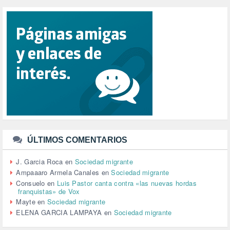
RACISMO (1)
REFUGIADOS (127)
RELIGIÓN (114)
REPUBLICA (1)
SALUD (108)
SENSIBILIZACIÓN (576)
SINDICATOS (12)
TERRORISMO (40)
TRABAJO (14)
TRANSPORTE (2)
TTIP (6)
TURISMO (12)
URBANISMO (1)
ÚLTIMOS COMENTARIOS
URBANIZACIÓN (1)
VEJEZ (1)
J. Garcia Roca
en
Sociedad migrante
VENEZUELA (3)
Ampaaaro Armela Canales
en
Sociedad migrante
VENEZULA (1)
Consuelo
en
Luis Pastor canta contra «las nuevas hordas
franquistas» de Vox
VIAJES (1)
Mayte
en
Sociedad migrante
VIOLENCIA (2)
ELENA GARCIA LAMPAYA
en
Sociedad migrante
VIOLENCIA DE GÉNERO (223)
VIVIENDA (9)