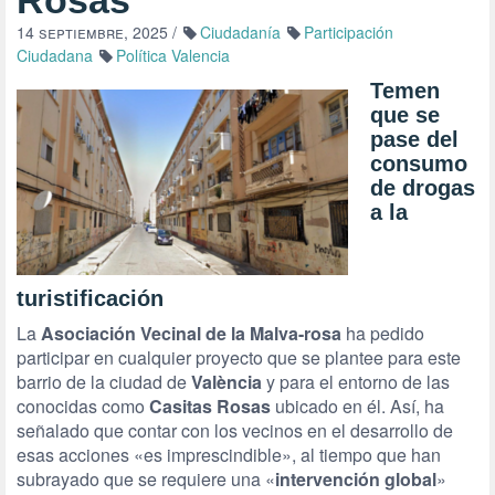
Rosas
14 septiembre, 2025
/
Ciudadanía
Participación
Ciudadana
Política Valencia
Temen
que se
pase del
consumo
de drogas
a la
turistificación
La
Asociación Vecinal de la Malva-rosa
ha pedido
participar en cualquier proyecto que se plantee para este
barrio de la ciudad de
València
y para el entorno de las
conocidas como
Casitas Rosas
ubicado en él. Así, ha
señalado que contar con los vecinos en el desarrollo de
esas acciones «es imprescindible», al tiempo que han
subrayado que se requiere una «
intervención global
»