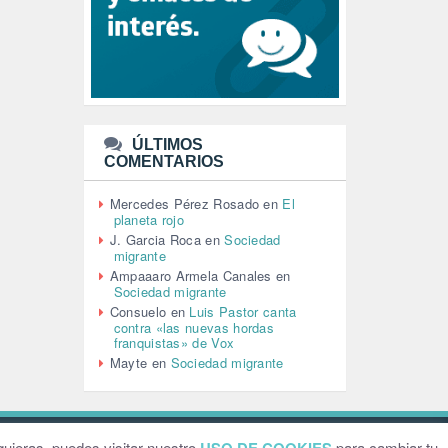
LEÓN XIV (5)
LGTBI (1)
LIBROS (96)
MACHISMO (147)
MEDIOAMBIENTE (186)
MEDIOS DE COMUNICACIÓN
(110)
ÚLTIMOS
MEMORIA HISTÓRICA (232)
COMENTARIOS
MONARQUÍA (26)
MUSICA (19)
Mercedes Pérez Rosado
en
El
NATURALEZA (1)
planeta rojo
PALESTINA (8)
J. Garcia Roca
en
Sociedad
PARTICIPACIÓN CIUDADANA (392)
migrante
PAZ (2)
Ampaaaro Armela Canales
en
Sociedad migrante
PENSIONES (12)
Consuelo
en
Luis Pastor canta
PEPE MUJICA (2)
contra «las nuevas hordas
PESCADORES (1)
franquistas» de Vox
POBREZA (2)
Mayte
en
Sociedad migrante
POLÍTICA ESPAÑA (1001)
POLÍTICA EUROPA (112)
POLÍTICA INTERNACIONAL (366)
POLÍTICA VALENCIA (357)
ebsite by
Grafital
uieras, puedes visitar nuestro
para cambiar tu