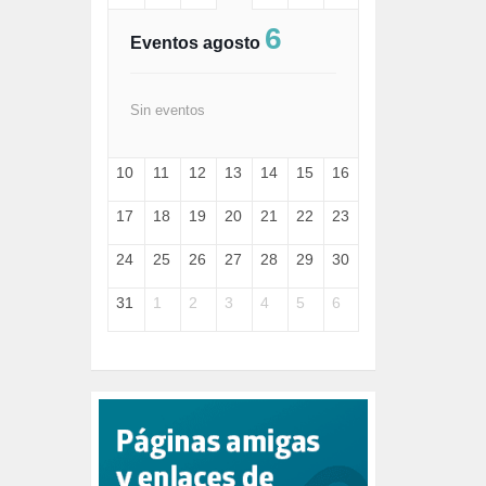
FASCISMO (57)
6
FELICIDAD (1)
Eventos agosto
FEMINISMO (504)
FILOSOFÍA (6)
FRANCISCO (5)
Sin eventos
GENOCIDIO (1)
GUERRA (133)
10
11
12
13
14
15
16
HUGO ZÁRATE (30)
HUMOR (1)
17
18
19
20
21
22
23
I A (2)
IA (1)
24
25
26
27
28
29
30
INDEPENDENCIA (15)
INMIGRACIÓN (144)
31
1
2
3
4
5
6
INTELIGENCIA ARTIFICIAL (1)
INTERNET (1)
ISRAEL (4)
IZQUIERDA (3)
JANE GOODDALL (1)
JAZZ (1)
JÓVENES (28)
JUSTICIA (13)