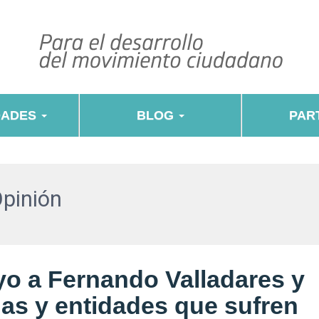
DADES
BLOG
PART
Opinión
yo a Fernando Valladares y
nas y entidades que sufren