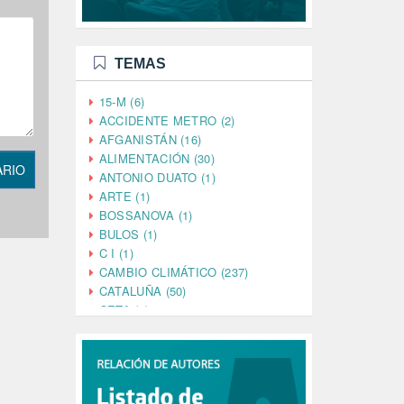
TEMAS
15-M (6)
ACCIDENTE METRO (2)
AFGANISTÁN (16)
ALIMENTACIÓN (30)
ARIO
ANTONIO DUATO (1)
ARTE (1)
BOSSANOVA (1)
BULOS (1)
C I (1)
CAMBIO CLIMÁTICO (237)
CATALUÑA (50)
CETA (2)
CHINA (4)
CIENCIA (5)
CINE (35)
CIUDADANÍA (633)