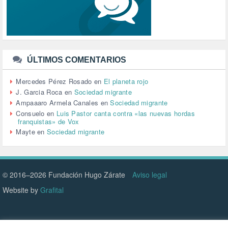
TERRORISMO (40)
TRABAJO (14)
TRANSPORTE (2)
TTIP (6)
TURISMO (12)
URBANISMO (1)
ÚLTIMOS COMENTARIOS
URBANIZACIÓN (1)
VEJEZ (1)
Mercedes Pérez Rosado
en
El planeta rojo
VENEZUELA (3)
J. Garcia Roca
en
Sociedad migrante
VENEZULA (1)
Ampaaaro Armela Canales
en
Sociedad migrante
VIAJES (1)
Consuelo
en
Luis Pastor canta contra «las nuevas hordas
franquistas» de Vox
VIOLENCIA (2)
Mayte
en
Sociedad migrante
VIOLENCIA DE GÉNERO (223)
VIVIENDA (9)
VOLODIMIR ZELENSKY (1)
© 2016–2026 Fundación Hugo Zárate
Aviso legal
Website by
Grafital