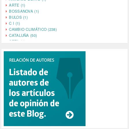
ARTE (1)
BOSSANOVA (1)
BULOS (1)
C I (1)
CAMBIO CLIMÁTICO (238)
CATALUÑA (50)
CETA (2)
CHINA (4)
CIENCIA (5)
CINE (35)
CIUDADANÍA (633)
COMPROMISO (2)
CONFERENCIA (1)
CONSUMO (1)
CORONAVIRUS (155)
CORRUPCIÓN (215)
CULTURA (704)
DANA (78)
DD.HH. (1)
DEMOCRACIA (1)
DEMOCRAIA (1)