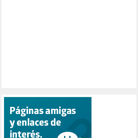
PALESTINA (8)
PARTICIPACIÓN CIUDADANA (392)
PAZ (2)
PENSIONES (12)
PEPE MUJICA (2)
PESCADORES (1)
POBREZA (2)
POLÍTICA ESPAÑA (1001)
POLÍTICA EUROPA (112)
POLÍTICA INTERNACIONAL (367)
POLÍTICA VALENCIA (357)
POPULISMO (1)
PRIORIDAD NACIONAL (1)
PUERTO DE VALENCIA (1)
RACISMO (1)
REFUGIADOS (127)
RELIGIÓN (114)
REPUBLICA (1)
SALUD (108)
SENSIBILIZACIÓN (576)
SINDICATOS (12)