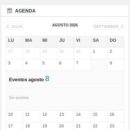
DEPORTE (3)
DEPORTES (2)
AGENDA
DERECHOS SOCIALES (739)
DICTADURA (1)
AGOSTO 2026
DONALD TRUMP (82)
JULIO
SEPTIEMBRE
ECONOMÍA (322)
EDGAR MORIN (1)
LU
MA
MI
JU
VI
SA
DO
EDUCACIÓN (452)
27
EMIGRACIÓN (4)
28
29
30
31
1
2
EPSTEIN (1)
3
4
5
6
7
8
9
ESPECULACIÓN (2)
EXTREMA-DERECHA (56)
FASCISMO (57)
8
Eventos agosto
FELICIDAD (1)
FEMINISMO (504)
FILOSOFÍA (6)
Sin eventos
FRANCISCO (5)
GENOCIDIO (1)
GUERRA (133)
10
11
12
13
14
15
16
HUGO ZÁRATE (30)
HUMOR (1)
17
18
19
20
21
22
23