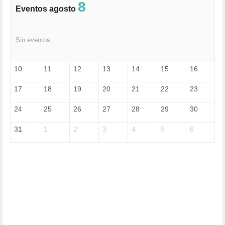
FASCISMO (57)
8
Eventos agosto
FELICIDAD (1)
FEMINISMO (504)
FILOSOFÍA (6)
Sin eventos
FRANCISCO (5)
GENOCIDIO (1)
GUERRA (133)
10
11
12
13
14
15
16
HUGO ZÁRATE (30)
HUMOR (1)
17
18
19
20
21
22
23
I A (2)
IA (1)
24
25
26
27
28
29
30
INDEPENDENCIA (15)
INMIGRACIÓN (145)
31
1
2
3
4
5
6
INTELIGENCIA ARTIFICIAL (1)
INTERNET (1)
ISRAEL (4)
IZQUIERDA (3)
JANE GOODDALL (1)
JAZZ (1)
JÓVENES (28)
JUSTICIA (13)
LEÓN XIV (5)