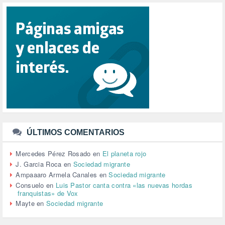
RACISMO (1)
REFUGIADOS (127)
RELIGIÓN (114)
REPUBLICA (1)
SALUD (108)
SENSIBILIZACIÓN (576)
SINDICATOS (12)
TERRORISMO (40)
TRABAJO (14)
TRANSPORTE (2)
TTIP (6)
TURISMO (12)
URBANISMO (1)
ÚLTIMOS COMENTARIOS
URBANIZACIÓN (1)
VEJEZ (1)
Mercedes Pérez Rosado
en
El planeta rojo
VENEZUELA (3)
J. Garcia Roca
en
Sociedad migrante
VENEZULA (1)
Ampaaaro Armela Canales
en
Sociedad migrante
VIAJES (1)
Consuelo
en
Luis Pastor canta contra «las nuevas hordas
franquistas» de Vox
VIOLENCIA (2)
Mayte
en
Sociedad migrante
VIOLENCIA DE GÉNERO (223)
VIVIENDA (9)