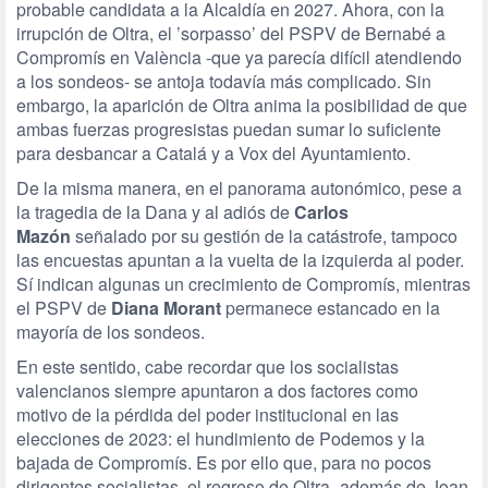
probable candidata a la Alcaldía en 2027. Ahora, con la
irrupción de Oltra, el ’sorpasso’ del PSPV de Bernabé a
Compromís en València -que ya parecía difícil atendiendo
a los sondeos- se antoja todavía más complicado. Sin
embargo, la aparición de Oltra anima la posibilidad de que
ambas fuerzas progresistas puedan sumar lo suficiente
para desbancar a Catalá y a Vox del Ayuntamiento.
De la misma manera, en el panorama autonómico, pese a
la tragedia de la Dana y al adiós de
Carlos
Mazón
señalado por su gestión de la catástrofe, tampoco
las encuestas apuntan a la vuelta de la izquierda al poder.
Sí indican algunas un crecimiento de Compromís, mientras
el PSPV de
Diana Morant
permanece estancado en la
mayoría de los sondeos.
En este sentido, cabe recordar que los socialistas
valencianos siempre apuntaron a dos factores como
motivo de la pérdida del poder institucional en las
elecciones de 2023: el hundimiento de Podemos y la
bajada de Compromís. Es por ello que, para no pocos
dirigentes socialistas, el regreso de Oltra -además de Joan