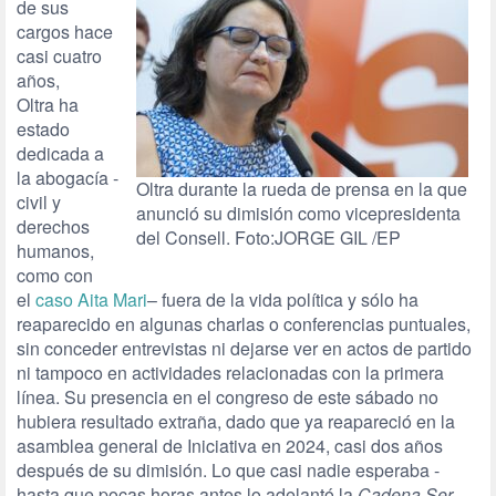
de sus
cargos hace
casi cuatro
años,
Oltra ha
estado
dedicada a
la abogacía -
Oltra durante la rueda de prensa en la que
civil y
anunció su dimisión como vicepresidenta
derechos
del Consell. Foto:JORGE GIL /EP
humanos,
como con
el
caso Aita
Mari
– fuera de la vida política y sólo ha
reaparecido en algunas charlas o conferencias puntuales,
sin conceder entrevistas ni dejarse ver en actos de partido
ni tampoco en actividades relacionadas con la primera
línea. Su presencia en el congreso de este sábado no
hubiera resultado extraña, dado que ya reapareció en la
asamblea general de Iniciativa en 2024, casi dos años
después de su dimisión. Lo que casi nadie esperaba -
hasta que pocas horas antes lo adelantó la
Cadena Ser
–