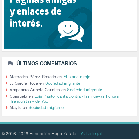
REPUBLICA (1)
SALUD (108)
SENSIBILIZACIÓN (576)
SINDICATOS (12)
TERRORISMO (40)
TRABAJO (14)
TRANSPORTE (3)
TTIP (6)
TURISMO (12)
URBANISMO (1)
ÚLTIMOS COMENTARIOS
URBANIZACIÓN (1)
VEJEZ (1)
Mercedes Pérez Rosado
en
El planeta rojo
VENEZUELA (3)
J. Garcia Roca
en
Sociedad migrante
VENEZULA (1)
Ampaaaro Armela Canales
en
Sociedad migrante
VIAJES (1)
Consuelo
en
Luis Pastor canta contra «las nuevas hordas
franquistas» de Vox
VIOLENCIA (2)
Mayte
en
Sociedad migrante
VIOLENCIA DE GÉNERO (223)
VIVIENDA (9)
VOLODIMIR ZELENSKY (1)
© 2016–2026 Fundación Hugo Zárate
Aviso legal