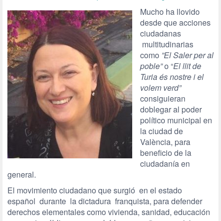
Mucho ha llovido
desde que acciones
ciudadanas
multitudinarias
como
”El Saler per al
poble”
o “
El llit de
Turia és nostre i el
volem verd”
consiguieran
doblegar al poder
político municipal en
la ciudad de
València, para
beneficio de la
ciudadanía en
general.
El movimiento ciudadano que surgió en el estado
español durante la dictadura franquista, para defender
derechos elementales como vivienda, sanidad, educación