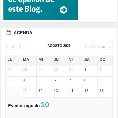
DANA (78)
DD.HH. (1)
DEMOCRACIA (1)
DEMOCRAIA (1)
DEPORTE (3)
DEPORTES (2)
AGENDA
DERECHOS SOCIALES (740)
DICTADURA (1)
AGOSTO 2026
DONALD TRUMP (82)
JULIO
SEPTIEMBRE
ECONOMÍA (322)
EDGAR MORIN (1)
LU
MA
MI
JU
VI
SA
DO
EDUCACIÓN (452)
27
EMIGRACIÓN (4)
28
29
30
31
1
2
EPSTEIN (1)
3
4
5
6
7
8
9
ESPECULACIÓN (2)
EXTREMA-DERECHA (56)
10
11
12
13
14
15
16
FASCISMO (57)
FELICIDAD (1)
FEMINISMO (504)
10
Eventos agosto
FILOSOFÍA (6)
FRANCISCO (5)