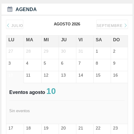
DEPORTE (3)
DEPORTES (2)
AGENDA
DERECHOS SOCIALES (740)
DICTADURA (1)
AGOSTO 2026
DONALD TRUMP (82)
JULIO
SEPTIEMBRE
ECONOMÍA (322)
EDGAR MORIN (1)
LU
MA
MI
JU
VI
SA
DO
EDUCACIÓN (452)
27
EMIGRACIÓN (4)
28
29
30
31
1
2
EPSTEIN (1)
3
4
5
6
7
8
9
ESPECULACIÓN (2)
EXTREMA-DERECHA (56)
10
11
12
13
14
15
16
FASCISMO (57)
FELICIDAD (1)
FEMINISMO (504)
10
Eventos agosto
FILOSOFÍA (6)
FRANCISCO (5)
GENOCIDIO (1)
Sin eventos
GUERRA (133)
HUGO ZÁRATE (30)
HUMOR (1)
17
18
19
20
21
22
23
I A (2)