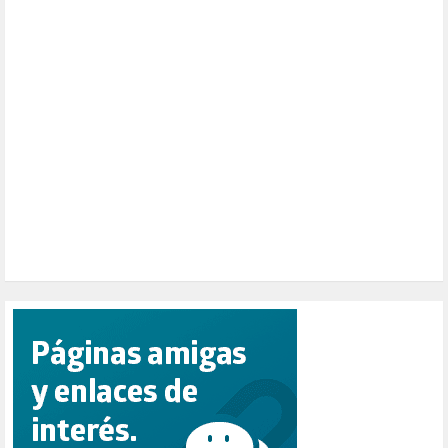
PALESTINA (8)
PARTICIPACIÓN CIUDADANA (393)
PAZ (2)
PENSIONES (12)
PEPE MUJICA (2)
PESCADORES (1)
POBREZA (2)
POLÍTICA ESPAÑA (1001)
POLÍTICA EUROPA (112)
POLÍTICA INTERNACIONAL (367)
POLÍTICA VALENCIA (358)
POPULISMO (1)
PRIORIDAD NACIONAL (1)
PUERTO DE VALENCIA (1)
RACISMO (1)
REFUGIADOS (127)
RELIGIÓN (114)
REPUBLICA (1)
SALUD (108)
SENSIBILIZACIÓN (576)
SINDICATOS (12)