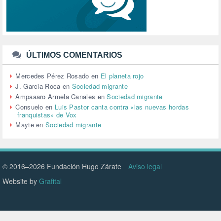
TERRORISMO (40)
TRABAJO (14)
TRANSPORTE (3)
TTIP (6)
TURISMO (12)
URBANISMO (1)
ÚLTIMOS COMENTARIOS
URBANIZACIÓN (1)
VEJEZ (1)
Mercedes Pérez Rosado
en
El planeta rojo
VENEZUELA (3)
J. Garcia Roca
en
Sociedad migrante
VENEZULA (1)
Ampaaaro Armela Canales
en
Sociedad migrante
VIAJES (1)
Consuelo
en
Luis Pastor canta contra «las nuevas hordas
franquistas» de Vox
VIOLENCIA (2)
Mayte
en
Sociedad migrante
VIOLENCIA DE GÉNERO (223)
VIVIENDA (9)
VOLODIMIR ZELENSKY (1)
© 2016–2026 Fundación Hugo Zárate
Aviso legal
Website by
Grafital