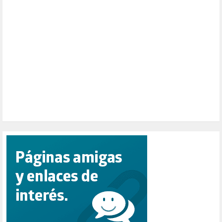
PAZ (2)
PENSIONES (12)
PEPE MUJICA (2)
PESCADORES (1)
POBREZA (2)
POLÍTICA ESPAÑA (1001)
POLÍTICA EUROPA (112)
POLÍTICA INTERNACIONAL (367)
POLÍTICA VALENCIA (358)
POPULISMO (1)
PRIORIDAD NACIONAL (1)
PUERTO DE VALENCIA (1)
RACISMO (1)
REFUGIADOS (127)
RELIGIÓN (114)
REPUBLICA (1)
SALUD (108)
SENSIBILIZACIÓN (576)
SINDICATOS (12)
TERRORISMO (40)
TRABAJO (14)