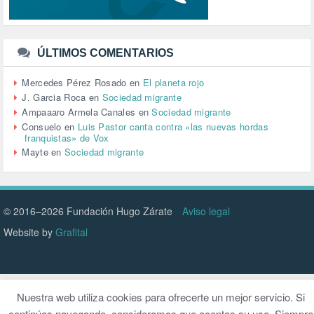
TRANSPORTE (3)
TTIP (6)
TURISMO (12)
URBANISMO (1)
ÚLTIMOS COMENTARIOS
URBANIZACIÓN (1)
VEJEZ (1)
Mercedes Pérez Rosado
en
El planeta rojo
VENEZUELA (3)
J. Garcia Roca
en
Sociedad migrante
VENEZULA (1)
Ampaaaro Armela Canales
en
Sociedad migrante
VIAJES (1)
Consuelo
en
Luis Pastor canta contra «las nuevas hordas
franquistas» de Vox
VIOLENCIA (2)
Mayte
en
Sociedad migrante
VIOLENCIA DE GÉNERO (223)
VIVIENDA (9)
VOLODIMIR ZELENSKY (1)
© 2016–2026 Fundación Hugo Zárate
Aviso legal
Website by
Grafital
Nuestra web utiliza cookies para ofrecerte un mejor servicio. Si
continúas navegando, consideramos que aceptas su uso. Siempre