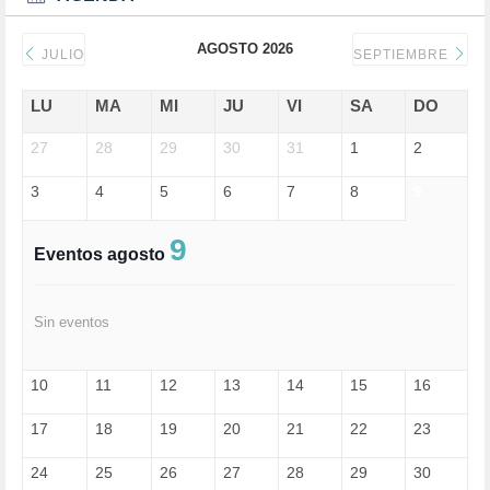
DERECHOS SOCIALES (740)
DICTADURA (1)
AGOSTO 2026
DONALD TRUMP (82)
JULIO
SEPTIEMBRE
ECONOMÍA (322)
EDGAR MORIN (1)
LU
MA
MI
JU
VI
SA
DO
EDUCACIÓN (452)
27
EMIGRACIÓN (4)
28
29
30
31
1
2
EPSTEIN (1)
3
4
5
6
7
8
9
ESPECULACIÓN (2)
EXTREMA-DERECHA (56)
FASCISMO (57)
9
Eventos agosto
FELICIDAD (1)
FEMINISMO (504)
FILOSOFÍA (6)
Sin eventos
FRANCISCO (5)
GENOCIDIO (1)
GUERRA (133)
10
11
12
13
14
15
16
HUGO ZÁRATE (30)
HUMOR (1)
17
18
19
20
21
22
23
I A (2)
IA (1)
24
25
26
27
28
29
30