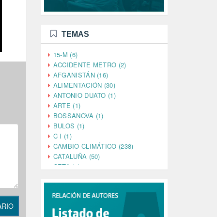
TEMAS
15-M (6)
ACCIDENTE METRO (2)
AFGANISTÁN (16)
ALIMENTACIÓN (30)
ANTONIO DUATO (1)
ARTE (1)
BOSSANOVA (1)
BULOS (1)
C I (1)
CAMBIO CLIMÁTICO (238)
CATALUÑA (50)
CETA (2)
CHINA (4)
CIENCIA (5)
CINE (35)
ARIO
CIUDADANÍA (633)