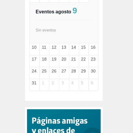
FASCISMO (57)
9
FELICIDAD (1)
Eventos agosto
FEMINISMO (504)
FILOSOFÍA (6)
FRANCISCO (5)
Sin eventos
GENOCIDIO (1)
GUERRA (133)
10
11
12
13
14
15
16
HUGO ZÁRATE (30)
HUMOR (1)
17
18
19
20
21
22
23
I A (2)
IA (1)
24
25
26
27
28
29
30
INDEPENDENCIA (15)
INMIGRACIÓN (145)
31
1
2
3
4
5
6
INTELIGENCIA ARTIFICIAL (1)
INTERNET (1)
ISRAEL (4)
IZQUIERDA (3)
JANE GOODDALL (1)
JAZZ (1)
JÓVENES (28)
JUSTICIA (13)