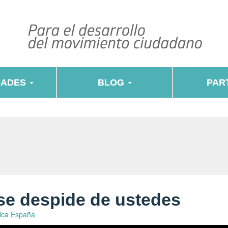
DADES
BLOG
PART
e despide de ustedes
tica España