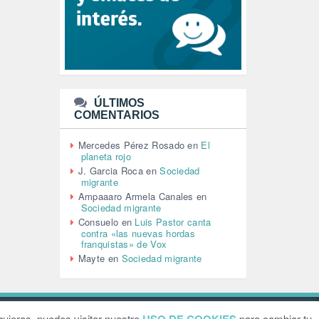
LEÓN XIV (5)
LGTBI (1)
LIBROS (96)
MACHISMO (147)
MEDIOAMBIENTE (186)
MEDIOS DE COMUNICACIÓN
(110)
ÚLTIMOS
MEMORIA HISTÓRICA (232)
COMENTARIOS
MONARQUÍA (26)
MUSICA (19)
Mercedes Pérez Rosado
en
El
NATURALEZA (1)
planeta rojo
PALESTINA (8)
J. Garcia Roca
en
Sociedad
PARTICIPACIÓN CIUDADANA (393)
migrante
PAZ (2)
Ampaaaro Armela Canales
en
Sociedad migrante
PENSIONES (12)
Consuelo
en
Luis Pastor canta
PEPE MUJICA (2)
contra «las nuevas hordas
PESCADORES (1)
franquistas» de Vox
POBREZA (2)
Mayte
en
Sociedad migrante
POLÍTICA ESPAÑA (1001)
POLÍTICA EUROPA (112)
POLÍTICA INTERNACIONAL (367)
POLÍTICA VALENCIA (358)
ebsite by
Grafital
uieras, puedes visitar nuestro
para cambiar tu