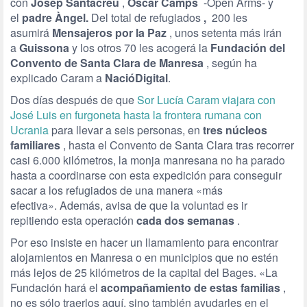
con
Josep Santacreu
,
Òscar Camps
-Open Arms- y
el
padre Àngel.
Del total de refugiados
,
200 les
asumirá
Mensajeros por la Paz
, unos setenta más irán
a
Guissona
y los otros 70 les acogerá la
Fundación del
Convento de Santa Clara de Manresa
, según ha
explicado Caram a
NacióDigital
.
Dos días después de que
Sor Lucía Caram viajara con
José Luis en furgoneta hasta la frontera rumana con
Ucrania
para llevar a seis personas, en
tres núcleos
familiares
, hasta el Convento de Santa Clara tras recorrer
casi 6.000 kilómetros, la monja manresana no ha parado
hasta a coordinarse con esta expedición para conseguir
sacar a los refugiados de una manera «más
efectiva». Además, avisa de que la voluntad es ir
repitiendo esta operación
cada dos semanas
.
Por eso insiste en hacer un llamamiento para encontrar
alojamientos en Manresa o en municipios que no estén
más lejos de 25 kilómetros de la capital del Bages. «La
Fundación hará el
acompañamiento de estas familias
,
no es sólo traerlos aquí, sino también ayudarles en el