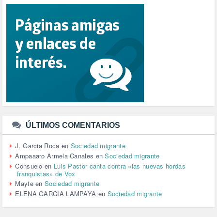
RACISMO (1)
REFUGIADOS (127)
RELIGIÓN (114)
REPUBLICA (1)
SALUD (108)
SENSIBILIZACIÓN (576)
SINDICATOS (12)
TERRORISMO (40)
TRABAJO (14)
TRANSPORTE (2)
TTIP (6)
TURISMO (12)
URBANISMO (1)
ÚLTIMOS COMENTARIOS
URBANIZACIÓN (1)
VEJEZ (1)
J. Garcia Roca
en
Sociedad migrante
VENEZUELA (3)
Ampaaaro Armela Canales
en
Sociedad migrante
VENEZULA (1)
Consuelo
en
Luis Pastor canta contra «las nuevas hordas
franquistas» de Vox
VIAJES (1)
Mayte
en
Sociedad migrante
VIOLENCIA (2)
ELENA GARCIA LAMPAYA
en
Sociedad migrante
VIOLENCIA DE GÉNERO (223)
VIVIENDA (9)
VOLODIMIR ZELENSKY (1)