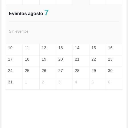
EXTREMA-DERECHA (56)
FASCISMO (57)
7
Eventos agosto
FELICIDAD (1)
FEMINISMO (504)
FILOSOFÍA (6)
Sin eventos
FRANCISCO (5)
GENOCIDIO (1)
GUERRA (133)
10
11
12
13
14
15
16
HUGO ZÁRATE (30)
HUMOR (1)
17
18
19
20
21
22
23
I A (2)
IA (1)
24
25
26
27
28
29
30
INDEPENDENCIA (15)
INMIGRACIÓN (145)
31
1
2
3
4
5
6
INTELIGENCIA ARTIFICIAL (1)
INTERNET (1)
ISRAEL (4)
IZQUIERDA (3)
JANE GOODDALL (1)
JAZZ (1)
JÓVENES (28)