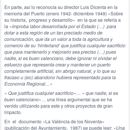
En parte, así lo reconocía su director Luis Dicenta en la
memoria del Puerto (enero 1942- diciembre 1949) «Sobre
su historia, progreso y desarrollo» en la que se refería a
la
«ímproba labor desarrollada por el Estado (…) para
dotar a esta región de un tan preciado medio de
comunicación, que da un valor a toda la agricultura y
comercio de su ‘hinterland’ que justifica cualquier sacrificio
que para mantenerlo y mejorarlo sea preciso (…) pues
nadie, si es buen valenciano, debe ignorar ni olvidar el
esfuerzo que representa crear y mantener un puerto
completamente artificial, sin abrigo natural, y lo que su
fracaso u (sic) abandono hubiera representado para la
Economía Regional…»
«
Que justifica cualquier sacrificio
«… «
que nadie, si es
buen valenciano
«… una línea argumental que se ha
venido utilizando para este y otros proyectos de gran
impacto.
En el documento «La València de los Noventa»
(publicación del Ayuntamiento, 1987) se puede leer:
«Una