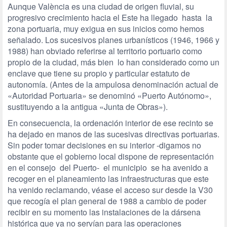
Aunque València es una ciudad de origen fluvial, su
progresivo crecimiento hacia el Este ha llegado hasta la
zona portuaria, muy exigua en sus inicios como hemos
señalado. Los sucesivos planes urbanísticos (1946, 1966 y
1988) han obviado referirse al territorio portuario como
propio de la ciudad, más bien lo han considerado como un
enclave que tiene su propio y particular estatuto de
autonomía. (Antes de la ampulosa denominación actual de
«Autoridad Portuaria» se denominó «Puerto Autónomo»,
sustituyendo a la antigua «Junta de Obras»).
En consecuencia, la ordenación interior de ese recinto se
ha dejado en manos de las sucesivas directivas portuarias.
Sin poder tomar decisiones en su interior -digamos no
obstante que el gobierno local dispone de representación
en el consejo del Puerto- el municipio se ha avenido a
recoger en el planeamiento las infraestructuras que este
ha venido reclamando, véase el acceso sur desde la V30
que recogía el plan general de 1988 a cambio de poder
recibir en su momento las instalaciones de la dársena
histórica que ya no servían para las operaciones