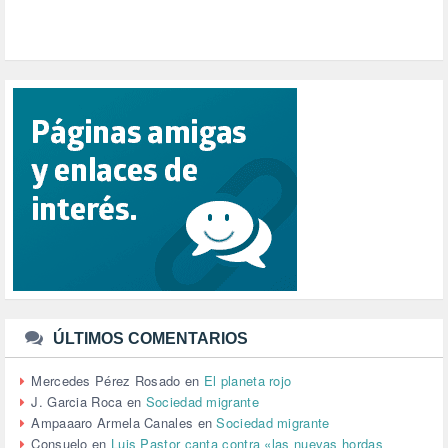
POLÍTICA VALENCIA (357)
POPULISMO (1)
PRIORIDAD NACIONAL (1)
PUERTO DE VALENCIA (1)
RACISMO (1)
REFUGIADOS (127)
RELIGIÓN (114)
REPUBLICA (1)
SALUD (108)
SENSIBILIZACIÓN (576)
SINDICATOS (12)
TERRORISMO (40)
TRABAJO (14)
TRANSPORTE (2)
TTIP (6)
TURISMO (12)
URBANISMO (1)
ÚLTIMOS COMENTARIOS
URBANIZACIÓN (1)
VEJEZ (1)
Mercedes Pérez Rosado
en
El planeta rojo
VENEZUELA (3)
J. Garcia Roca
en
Sociedad migrante
VENEZULA (1)
Ampaaaro Armela Canales
en
Sociedad migrante
VIAJES (1)
Consuelo
en
Luis Pastor canta contra «las nuevas hordas