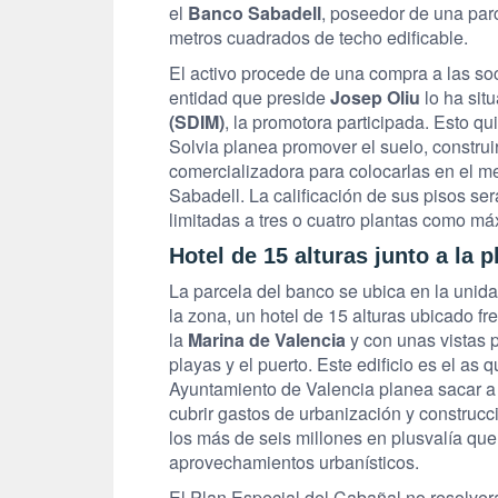
el
Banco Sabadell
, poseedor de una par
metros cuadrados de techo edificable.
El activo procede de una compra a las s
entidad que preside
Josep Oliu
lo ha sit
(SDIM)
, la promotora participada. Esto q
Solvia planea promover el suelo, construi
comercializadora para colocarlas en el m
Sabadell. La calificación de sus pisos ser
limitadas a tres o cuatro plantas como má
Hotel de 15 alturas junto a la p
La parcela del banco se ubica en la unida
la zona, un hotel de 15 alturas ubicado fr
la
Marina de Valencia
y con unas vistas 
playas y el puerto. Este edificio es el a
Ayuntamiento de Valencia planea sacar a 
cubrir gastos de urbanización y construc
los más de seis millones en plusvalía que
aprovechamientos urbanísticos.
El Plan Especial del Cabañal no resolverá