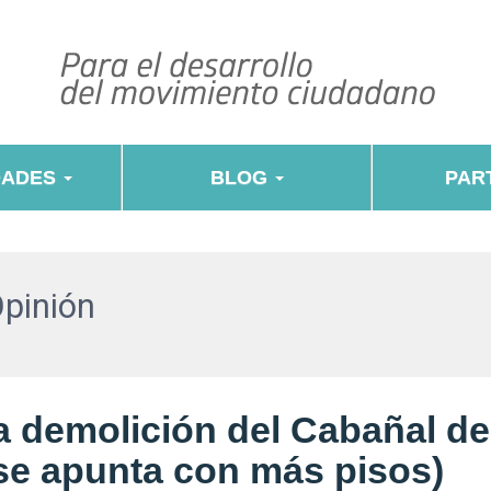
DADES
BLOG
PART
Opinión
la demolición del Cabañal de
 se apunta con más pisos)