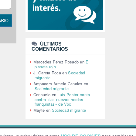
LEÓN XIV (5)
LGTBI (1)
LIBROS (96)
ARIO
MACHISMO (147)
MEDIOAMBIENTE (186)
MEDIOS DE COMUNICACIÓN
(110)
ÚLTIMOS
MEMORIA HISTÓRICA (232)
COMENTARIOS
MONARQUÍA (26)
MUSICA (19)
Mercedes Pérez Rosado
en
El
NATURALEZA (1)
planeta rojo
PALESTINA (8)
J. Garcia Roca
en
Sociedad
PARTICIPACIÓN CIUDADANA (392)
migrante
PAZ (2)
Ampaaaro Armela Canales
en
Sociedad migrante
PENSIONES (12)
Consuelo
en
Luis Pastor canta
PEPE MUJICA (2)
contra «las nuevas hordas
PESCADORES (1)
franquistas» de Vox
POBREZA (2)
Mayte
en
Sociedad migrante
POLÍTICA ESPAÑA (1001)
POLÍTICA EUROPA (112)
POLÍTICA INTERNACIONAL (367)
POLÍTICA VALENCIA (357)
ebsite by
Grafital
uieras, puedes visitar nuestro
para cambiar tu