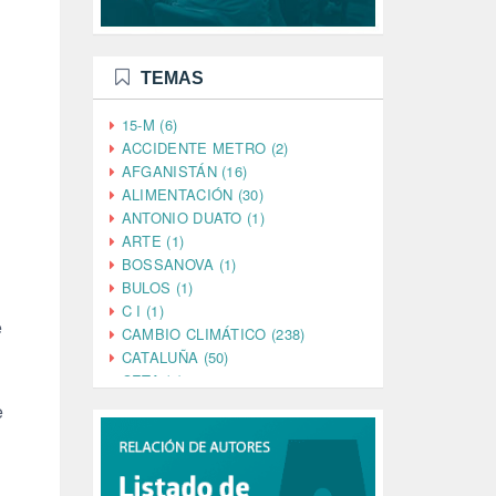
TEMAS
15-M (6)
ACCIDENTE METRO (2)
AFGANISTÁN (16)
ALIMENTACIÓN (30)
ANTONIO DUATO (1)
ARTE (1)
BOSSANOVA (1)
BULOS (1)
C I (1)
e
CAMBIO CLIMÁTICO (238)
CATALUÑA (50)
CETA (2)
CHINA (4)
e
CIENCIA (5)
CINE (35)
CIUDADANÍA (633)