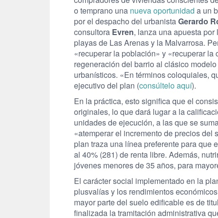
o temprano una
nueva oportunidad
a un b
por el despacho del urbanista
Gerardo R
consultora
Evren
, lanza una apuesta por 
playas de Las Arenas y la Malvarrosa. Pe
«recuperar la población» y «recuperar la c
regeneración del barrio al clásico mode
urbanísticos. «En términos coloquiales, 
ejecutivo del plan (
consúltelo aquí
).
En la práctica, esto significa que el consi
originales, lo que dará lugar a la calific
unidades de ejecución, a las que se suma
«atemperar el incremento de precios del 
plan traza una línea preferente para que e
al 40% (281) de renta libre. Además, nutri
jóvenes menores de 35 años, para mayores
El carácter social implementado en la pla
plusvalías y los rendimientos económico
mayor parte del suelo edificable es de tit
finalizada la tramitación administrativa q