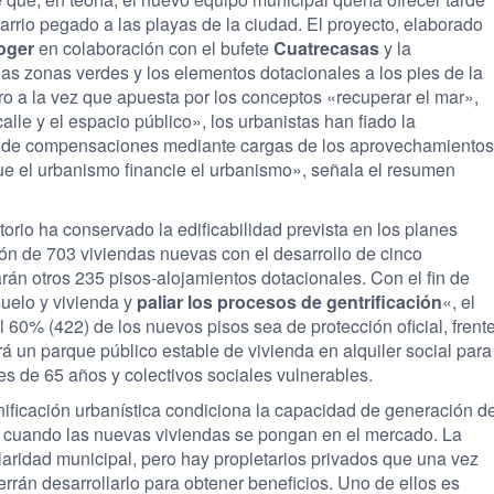
arrio pegado a las playas de la ciudad. El proyecto, elaborado
oger
en colaboración con el bufete
Cuatrecasas
y la
las zonas verdes y los elementos dotacionales a los pies de la
ro a la vez que apuesta por los conceptos «recuperar el mar»,
alle y el espacio público», los urbanistas han fiado la
lo de compensaciones mediante cargas de los aprovechamientos
que el urbanismo financie el urbanismo», señala el resumen
storio ha conservado la edificabilidad prevista en los planes
ación de 703 viviendas nuevas con el desarrollo de cinco
rán otros 235 pisos-alojamientos dotacionales. Con el fin de
suelo y vivienda y
paliar los procesos de gentrificación
«, el
l 60% (422) de los nuevos pisos sea de protección oficial, frent
rá un parque público estable de vivienda en alquiler social para
 de 65 años y colectivos sociales vulnerables.
nificación urbanística condiciona la capacidad de generación d
s cuando las nuevas viviendas se pongan en el mercado. La
ularidad municipal, pero hay propietarios privados que una vez
uerrán desarrollarlo para obtener beneficios. Uno de ellos es