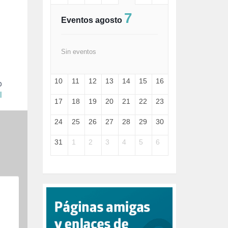
FASCISMO (57)
7
FELICIDAD (1)
Eventos agosto
FEMINISMO (504)
FILOSOFÍA (6)
FRANCISCO (5)
Sin eventos
GENOCIDIO (1)
GUERRA (133)
10
11
12
13
14
15
16
HUGO ZÁRATE (30)
o
HUMOR (1)
l
17
18
19
20
21
22
23
I A (2)
IA (1)
24
25
26
27
28
29
30
INDEPENDENCIA (15)
INMIGRACIÓN (145)
31
1
2
3
4
5
6
INTELIGENCIA ARTIFICIAL (1)
INTERNET (1)
ISRAEL (4)
IZQUIERDA (3)
JANE GOODDALL (1)
JAZZ (1)
JÓVENES (28)
JUSTICIA (13)