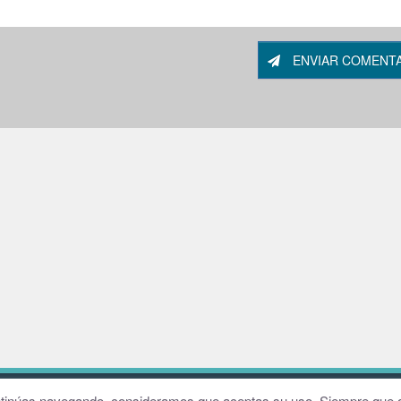
ENVIAR COMENT
W
continúas navegando, consideramos que aceptas su uso. Siempre que q