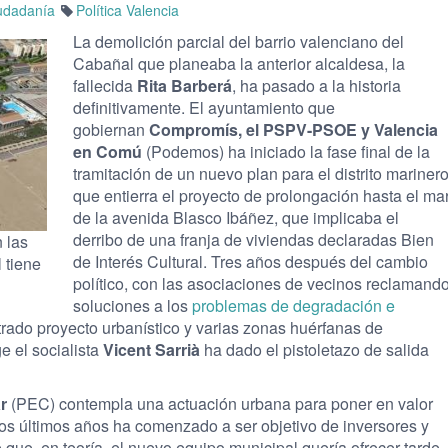
udadanía
Política Valencia
La demolición parcial del barrio valenciano del
Cabañal que planeaba la anterior alcaldesa, la
fallecida
Rita Barberá
, ha pasado a la historia
definitivamente. El ayuntamiento que
gobiernan
Compromís, el PSPV-PSOE y Valencia
en Comú
(Podemos) ha iniciado la fase final de la
tramitación de un nuevo plan para el distrito mariner
que entierra el proyecto de prolongación hasta el ma
de la avenida Blasco Ibáñez, que implicaba el
derribo de una franja de viviendas declaradas Bien
n las
de Interés Cultural. Tres años después del cambio
 tiene
político, con las asociaciones de vecinos reclamand
soluciones a los
problemas de degradación e
strado proyecto urbanístico y varias zonas huérfanas de
e el socialista
Vicent Sarrià
ha dado el pistoletazo de salida
r
(PEC) contempla una actuación urbana para poner en valor
los últimos años ha comenzado a ser objetivo de inversores y
ue, en teoría, el nuevo equipo municipal quería ofrecer tarde