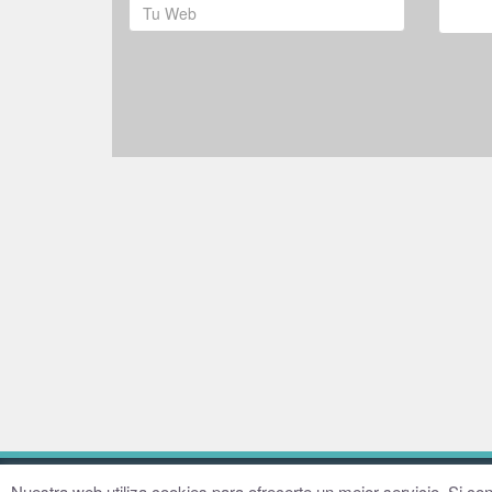
© 2016–2026 Fundación Hugo Zárate
Aviso legal
Nuestra web utiliza cookies para ofrecerte un mejor servicio. Si 