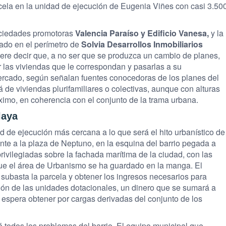
cela en la unidad de ejecución de Eugenia Viñes con casi 3.50
ociedades promotoras
Valencia Paraíso y Edificio Vanesa,
y la
uado en el perímetro de
Solvia Desarrollos Inmobiliarios
uiere decir que, a no ser que se produzca un cambio de planes,
r las viviendas que le correspondan y pasarlas a su
ercado, según señalan fuentes conocedoras de los planes del
á de viviendas plurifamiliares o colectivas, aunque con alturas
ximo, en coherencia con el conjunto de la trama urbana.
laya
d de ejecución más cercana a lo que será el hito urbanístico de
ente a la plaza de Neptuno, en la esquina del barrio pegada a
privilegiadas sobre la fachada marítima de la ciudad, con las
s que el área de Urbanismo se ha guardado en la manga. El
subasta la parcela y obtener los ingresos necesarios para
ción de las unidades dotacionales, un dinero que se sumará a
 espera obtener por cargas derivadas del conjunto de los
 todos los problemas del barrio. El equipo municipal que