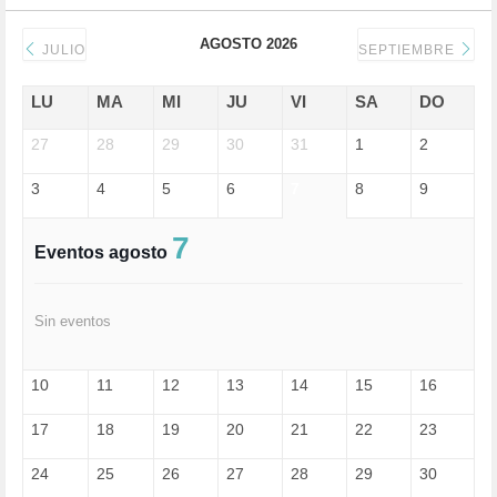
DERECHOS SOCIALES (739)
DICTADURA (1)
AGOSTO 2026
DONALD TRUMP (82)
JULIO
SEPTIEMBRE
ECONOMÍA (322)
EDGAR MORIN (1)
LU
MA
MI
JU
VI
SA
DO
EDUCACIÓN (452)
27
EMIGRACIÓN (4)
28
29
30
31
1
2
EPSTEIN (1)
3
4
5
6
7
8
9
ESPECULACIÓN (2)
EXTREMA-DERECHA (56)
FASCISMO (57)
7
Eventos agosto
FELICIDAD (1)
FEMINISMO (504)
FILOSOFÍA (6)
Sin eventos
FRANCISCO (5)
GENOCIDIO (1)
GUERRA (133)
10
11
12
13
14
15
16
HUGO ZÁRATE (30)
HUMOR (1)
17
18
19
20
21
22
23
I A (2)
IA (1)
24
25
26
27
28
29
30
INDEPENDENCIA (15)