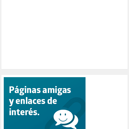
PAZ (2)
PENSIONES (12)
PEPE MUJICA (2)
PESCADORES (1)
POBREZA (2)
POLÍTICA ESPAÑA (1001)
POLÍTICA EUROPA (112)
POLÍTICA INTERNACIONAL (367)
POLÍTICA VALENCIA (357)
POPULISMO (1)
PRIORIDAD NACIONAL (1)
PUERTO DE VALENCIA (1)
RACISMO (1)
REFUGIADOS (127)
RELIGIÓN (114)
REPUBLICA (1)
SALUD (108)
SENSIBILIZACIÓN (576)
SINDICATOS (12)
TERRORISMO (40)
TRABAJO (14)