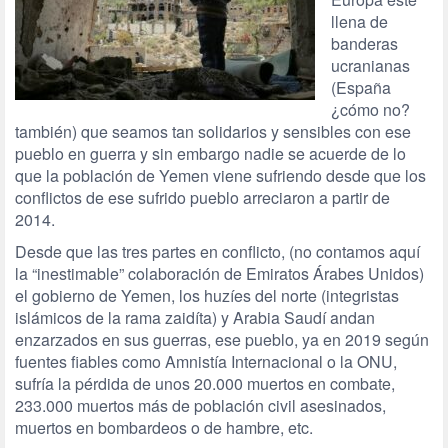
llena de
banderas
ucranianas
(España
¿cómo no?
también) que seamos tan solidarios y sensibles con ese
pueblo en guerra y sin embargo nadie se acuerde de lo
que la población de Yemen viene sufriendo desde que los
conflictos de ese sufrido pueblo arreciaron a partir de
2014.
Desde que las tres partes en conflicto, (no contamos aquí
la “inestimable” colaboración de Emiratos Árabes Unidos)
el gobierno de Yemen, los huzíes del norte (integristas
islámicos de la rama zaidíta) y Arabia Saudí andan
enzarzados en sus guerras, ese pueblo, ya en 2019 según
fuentes fiables como Amnistía Internacional o la ONU,
sufría la pérdida de unos 20.000 muertos en combate,
233.000 muertos más de población civil asesinados,
muertos en bombardeos o de hambre, etc.