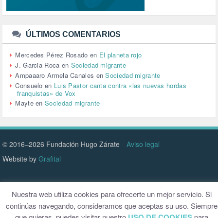
TRANSPORTE (2)
TTIP (6)
TURISMO (12)
URBANISMO (1)
ÚLTIMOS COMENTARIOS
URBANIZACIÓN (1)
VEJEZ (1)
Mercedes Pérez Rosado
en
El planeta rojo
VENEZUELA (3)
J. Garcia Roca
en
Sociedad migrante
VENEZULA (1)
Ampaaaro Armela Canales
en
Sociedad migrante
VIAJES (1)
Consuelo
en
Luis Pastor canta contra «las nuevas hordas
franquistas» de Vox
VIOLENCIA (2)
Mayte
en
Sociedad migrante
VIOLENCIA DE GÉNERO (223)
VIVIENDA (9)
VOLODIMIR ZELENSKY (1)
© 2016–2026 Fundación Hugo Zárate
Aviso legal
Website by
Grafital
Nuestra web utiliza cookies para ofrecerte un mejor servicio. Si
continúas navegando, consideramos que aceptas su uso. Siempre
que quieras, puedes visitar nuestro
USO DE COOKIES
para