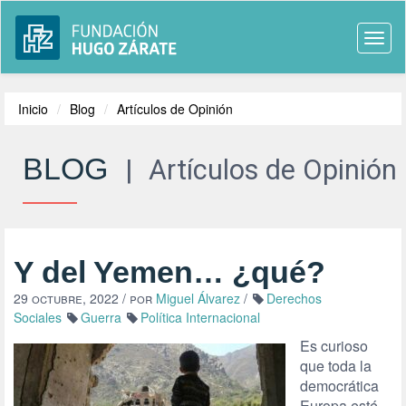
Togg
navi
Inicio
Blog
Artículos de Opinión
BLOG
|
Artículos de Opinión
Y del Yemen… ¿qué?
29 octubre, 2022
/ por
Miguel Álvarez
/
Derechos
Sociales
Guerra
Política Internacional
Es curioso
que toda la
democrática
Europa esté