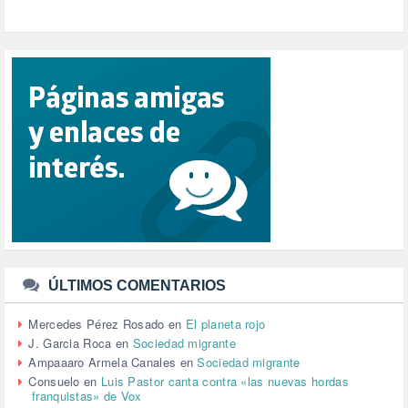
PRIORIDAD NACIONAL (1)
PUERTO DE VALENCIA (1)
RACISMO (1)
REFUGIADOS (127)
RELIGIÓN (114)
REPUBLICA (1)
SALUD (108)
SENSIBILIZACIÓN (576)
SINDICATOS (12)
TERRORISMO (40)
TRABAJO (14)
TRANSPORTE (2)
TTIP (6)
TURISMO (12)
URBANISMO (1)
ÚLTIMOS COMENTARIOS
URBANIZACIÓN (1)
VEJEZ (1)
Mercedes Pérez Rosado
en
El planeta rojo
VENEZUELA (3)
J. Garcia Roca
en
Sociedad migrante
VENEZULA (1)
Ampaaaro Armela Canales
en
Sociedad migrante
VIAJES (1)
Consuelo
en
Luis Pastor canta contra «las nuevas hordas
franquistas» de Vox
VIOLENCIA (2)