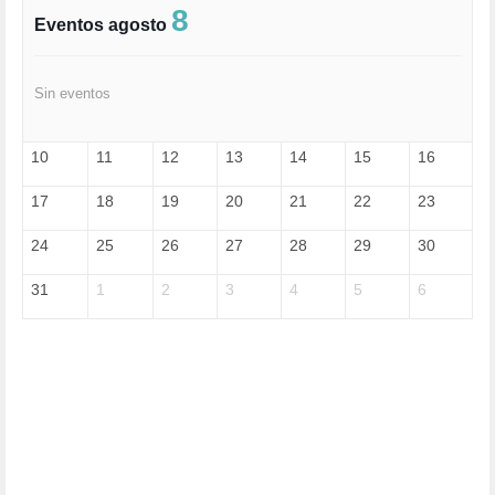
FASCISMO (57)
8
Eventos agosto
FELICIDAD (1)
FEMINISMO (504)
FILOSOFÍA (6)
Sin eventos
FRANCISCO (5)
GENOCIDIO (1)
GUERRA (133)
10
11
12
13
14
15
16
HUGO ZÁRATE (30)
HUMOR (1)
17
18
19
20
21
22
23
I A (2)
IA (1)
24
25
26
27
28
29
30
INDEPENDENCIA (15)
INMIGRACIÓN (145)
31
1
2
3
4
5
6
INTELIGENCIA ARTIFICIAL (1)
INTERNET (1)
ISRAEL (4)
IZQUIERDA (3)
JANE GOODDALL (1)
JAZZ (1)
JÓVENES (28)
JUSTICIA (13)