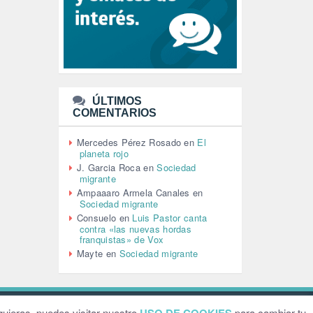
LEÓN XIV (5)
LGTBI (1)
LIBROS (96)
MACHISMO (147)
MEDIOAMBIENTE (186)
MEDIOS DE COMUNICACIÓN
(110)
ÚLTIMOS
MEMORIA HISTÓRICA (232)
COMENTARIOS
MONARQUÍA (26)
MUSICA (19)
Mercedes Pérez Rosado
en
El
NATURALEZA (1)
planeta rojo
PALESTINA (8)
J. Garcia Roca
en
Sociedad
PARTICIPACIÓN CIUDADANA (392)
migrante
PAZ (2)
Ampaaaro Armela Canales
en
Sociedad migrante
PENSIONES (12)
Consuelo
en
Luis Pastor canta
PEPE MUJICA (2)
contra «las nuevas hordas
PESCADORES (1)
franquistas» de Vox
POBREZA (2)
Mayte
en
Sociedad migrante
POLÍTICA ESPAÑA (1001)
POLÍTICA EUROPA (112)
POLÍTICA INTERNACIONAL (367)
POLÍTICA VALENCIA (357)
ebsite by
Grafital
uieras, puedes visitar nuestro
para cambiar tu