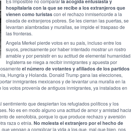
Es imposible no comparar
la acogida entusiasta y
hospitalaria con la que se recibe a los extranjeros que
vienen como turistas
con el rechazo inmisericorde a la
oleada de extranjeros pobres. Se les cierran las puertas, se
levantan alambradas y murallas, se impide el traspaso de
las fronteras.
Angela Merkel pierde votos en su país, incluso entre los
suyos, precisamente por haber intentado mostrar un rostro
amable y por persistir en su actitud de elemental humanidad
Inglaterra se niega a recibir inmigrantes y apuesta por
igiosamente
el número de votantes y afiliados de los partidos
nia, Hungría y Holanda. Donald Trump gana las elecciones,
portar inmigrantes mexicanos y de levantar una muralla en la
de los votos provenía de antiguos inmigrantes, ya instalados en
l sentimiento que despiertan los refugiados políticos y los
ses. No es en modo alguno una actitud de amor y amistad haci
iento de xenofobia, porque lo que produce rechazo y aversión
ra raza o etnia.
No molesta el extranjero por el hecho de
, que vengan a complicar la vida a los que, mal que bien, nos