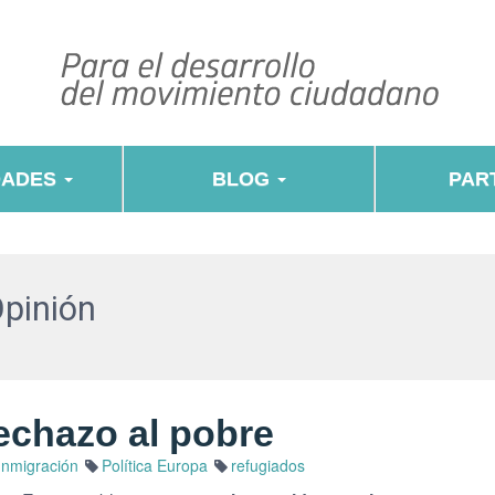
DADES
BLOG
PART
Opinión
rechazo al pobre
Inmigración
Política Europa
refugiados