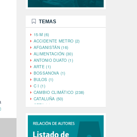
TEMAS
15-M (6)
ACCIDENTE METRO (2)
AFGANISTÁN (16)
ALIMENTACIÓN (30)
ANTONIO DUATO (1)
ARTE (1)
BOSSANOVA (1)
BULOS (1)
C I (1)
CAMBIO CLIMÁTICO (238)
CATALUÑA (50)
a
CETA (2)
c
CHINA (4)
CIENCIA (5)
CINE (35)
CIUDADANÍA (633)