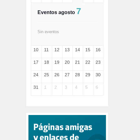
FASCISMO (57)
7
FELICIDAD (1)
Eventos agosto
FEMINISMO (504)
FILOSOFÍA (6)
FRANCISCO (5)
Sin eventos
GENOCIDIO (1)
GUERRA (133)
10
11
12
13
14
15
16
HUGO ZÁRATE (30)
HUMOR (1)
17
18
19
20
21
22
23
I A (2)
IA (1)
24
25
26
27
28
29
30
INDEPENDENCIA (15)
INMIGRACIÓN (145)
31
1
2
3
4
5
6
INTELIGENCIA ARTIFICIAL (1)
INTERNET (1)
ISRAEL (4)
IZQUIERDA (3)
JANE GOODDALL (1)
JAZZ (1)
JÓVENES (28)
JUSTICIA (13)