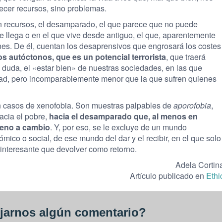
ecer recursos, sino problemas.
sin recursos, el desamparado, el que parece que no puede
ue llega o en el que vive desde antiguo, el que, aparentemente
es. De él, cuentan los desaprensivos que engrosará los costes
los autóctonos, que es un potencial terrorista
, que traerá
duda, el «estar bien» de nuestras sociedades, en las que
ad, pero incomparablemente menor que la que sufren quienes
n casos de xenofobia. Son muestras palpables de
aporofobia
,
acia el pobre,
hacia el desamparado que, al menos en
ueno a cambio
. Y, por eso, se le excluye de un mundo
ómico o social, de ese mundo del dar y el recibir, en el que solo
 interesante que devolver como retorno.
Adela Cortin
Artículo publicado en
Ethi
jarnos algún comentario?