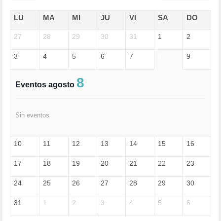
ECONOMÍA (322)
EDGAR MORIN (1)
LU
MA
MI
JU
VI
SA
DO
EDUCACIÓN (452)
27
EMIGRACIÓN (4)
28
29
30
31
1
2
EPSTEIN (1)
3
4
5
6
7
8
9
ESPECULACIÓN (2)
EXTREMA-DERECHA (56)
FASCISMO (57)
8
Eventos agosto
FELICIDAD (1)
FEMINISMO (504)
FILOSOFÍA (6)
Sin eventos
FRANCISCO (5)
GENOCIDIO (1)
GUERRA (133)
10
11
12
13
14
15
16
HUGO ZÁRATE (30)
HUMOR (1)
17
18
19
20
21
22
23
I A (2)
IA (1)
24
25
26
27
28
29
30
INDEPENDENCIA (15)
INMIGRACIÓN (145)
31
1
2
3
4
5
6
INTELIGENCIA ARTIFICIAL (1)