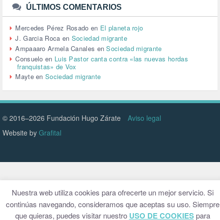
URBANISMO (1)
ÚLTIMOS COMENTARIOS
URBANIZACIÓN (1)
VEJEZ (1)
Mercedes Pérez Rosado
en
El planeta rojo
VENEZUELA (3)
J. Garcia Roca
en
Sociedad migrante
VENEZULA (1)
Ampaaaro Armela Canales
en
Sociedad migrante
VIAJES (1)
Consuelo
en
Luis Pastor canta contra «las nuevas hordas
franquistas» de Vox
VIOLENCIA (2)
Mayte
en
Sociedad migrante
VIOLENCIA DE GÉNERO (223)
VIVIENDA (9)
VOLODIMIR ZELENSKY (1)
© 2016–2026 Fundación Hugo Zárate
Aviso legal
Website by
Grafital
Nuestra web utiliza cookies para ofrecerte un mejor servicio. Si
continúas navegando, consideramos que aceptas su uso. Siempre
que quieras, puedes visitar nuestro
USO DE COOKIES
para