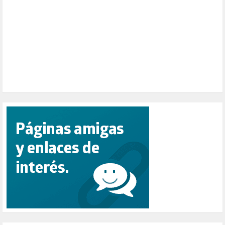
PESCADORES (1)
POBREZA (2)
POLÍTICA ESPAÑA (1001)
POLÍTICA EUROPA (112)
POLÍTICA INTERNACIONAL (367)
POLÍTICA VALENCIA (357)
POPULISMO (1)
PRIORIDAD NACIONAL (1)
PUERTO DE VALENCIA (1)
RACISMO (1)
REFUGIADOS (127)
RELIGIÓN (114)
REPUBLICA (1)
SALUD (108)
SENSIBILIZACIÓN (576)
SINDICATOS (12)
TERRORISMO (40)
TRABAJO (14)
TRANSPORTE (2)
TTIP (6)
TURISMO (12)