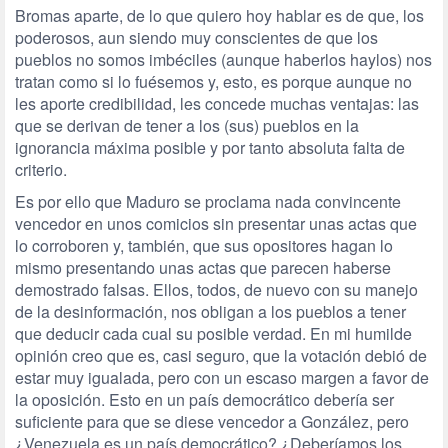
Bromas aparte, de lo que quiero hoy hablar es de que, los
poderosos, aun siendo muy conscientes de que los
pueblos no somos imbéciles (aunque haberlos haylos) nos
tratan como si lo fuésemos y, esto, es porque aunque no
les aporte credibilidad, les concede muchas ventajas: las
que se derivan de tener a los (sus) pueblos en la
ignorancia máxima posible y por tanto absoluta falta de
criterio.
Es por ello que Maduro se proclama nada convincente
vencedor en unos comicios sin presentar unas actas que
lo corroboren y, también, que sus opositores hagan lo
mismo presentando unas actas que parecen haberse
demostrado falsas. Ellos, todos, de nuevo con su manejo
de la desinformación, nos obligan a los pueblos a tener
que deducir cada cual su posible verdad. En mi humilde
opinión creo que es, casi seguro, que la votación debió de
estar muy igualada, pero con un escaso margen a favor de
la oposición. Esto en un país democrático debería ser
suficiente para que se diese vencedor a González, pero
¿Venezuela es un país democrático? ¿Deberíamos los