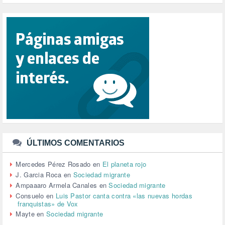
PUERTO DE VALENCIA (1)
RACISMO (1)
REFUGIADOS (127)
RELIGIÓN (114)
REPUBLICA (1)
SALUD (108)
SENSIBILIZACIÓN (576)
SINDICATOS (12)
TERRORISMO (40)
TRABAJO (14)
TRANSPORTE (2)
TTIP (6)
TURISMO (12)
URBANISMO (1)
ÚLTIMOS COMENTARIOS
URBANIZACIÓN (1)
VEJEZ (1)
Mercedes Pérez Rosado
en
El planeta rojo
VENEZUELA (3)
J. Garcia Roca
en
Sociedad migrante
VENEZULA (1)
Ampaaaro Armela Canales
en
Sociedad migrante
VIAJES (1)
Consuelo
en
Luis Pastor canta contra «las nuevas hordas
franquistas» de Vox
VIOLENCIA (2)
Mayte
en
Sociedad migrante
VIOLENCIA DE GÉNERO (223)