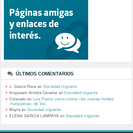
REFUGIADOS (127)
RELIGIÓN (114)
REPUBLICA (1)
SALUD (108)
SENSIBILIZACIÓN (576)
SINDICATOS (12)
TERRORISMO (40)
TRABAJO (14)
TRANSPORTE (2)
TTIP (6)
TURISMO (12)
URBANISMO (1)
ÚLTIMOS COMENTARIOS
URBANIZACIÓN (1)
VEJEZ (1)
J. Garcia Roca
en
Sociedad migrante
VENEZUELA (3)
Ampaaaro Armela Canales
en
Sociedad migrante
VENEZULA (1)
Consuelo
en
Luis Pastor canta contra «las nuevas hordas
franquistas» de Vox
VIAJES (1)
Mayte
en
Sociedad migrante
VIOLENCIA (2)
ELENA GARCIA LAMPAYA
en
Sociedad migrante
VIOLENCIA DE GÉNERO (223)
VIVIENDA (9)
VOLODIMIR ZELENSKY (1)