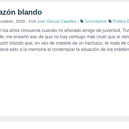
azón blando
tiembre, 2020
/ por
Juan García Caselles
/
Coronavirus
Política
r los años cincuenta cuando mi añorado amigo de juventud, Tu
rte, me enseñó eso de que no hay verdugo más cruel que el ve
azón blando que, en vez de matarte de un hachazo, te mata de c
iene esto a la memoria al contemplar la situación de los indefe