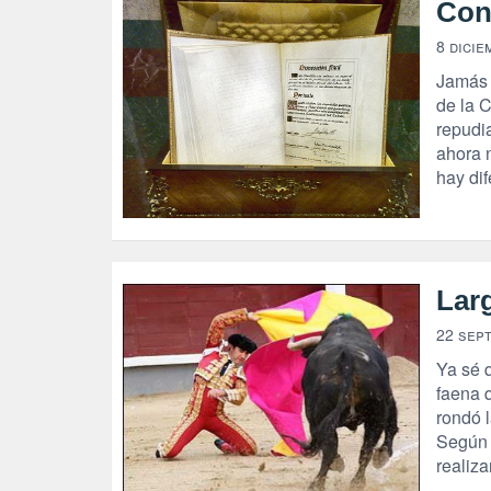
Con
8 dicie
Jamás 
de la C
repudia
ahora n
hay dif
Lar
22 sep
Ya sé 
faena 
rondó 
Según 
realiza