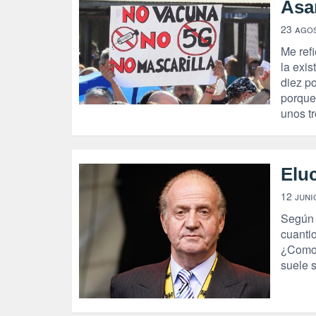
Asa
23 ago
Me refi
la exi
diez p
porque 
unos tr
Elu
12 juni
Según 
cuanti
¿Como 
suele s