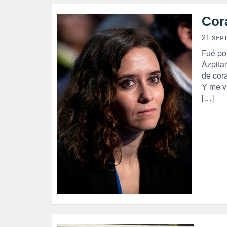
Cor
21 sep
Fué po
Azpita
de cor
Y me v
[…]