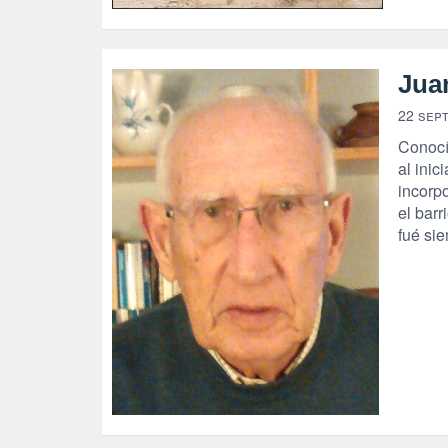
Jua
22 sep
Conocí
al inic
incorp
el barr
fué sie