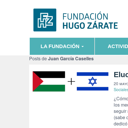
LA FUNDACIÓN
ACTIVI
Posts de
Juan García Caselles
Elu
20 mayo
Sociale
¿Cómo 
los me
seguir
(sabe q
dedicó