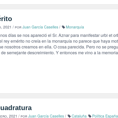
rito
o, 2021
/ por
Juan García Caselles
/
Monarquía
os días se nos apareció el Sr. Aznar para manifestar urbi et or
 el rey emérito no creía en la monarquía no parece que haya mot
ue nosotros creamos en ella. O cosa parecida. Pero no se pregu
 de semejante descreimiento. Y entonces me vino a la memoria 
cuadratura
rero, 2021
/ por
Juan García Caselles
/
Cataluña
Política España