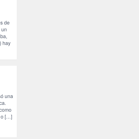
RELIGIÓN (114)
REPUBLICA (1)
SALUD (108)
SENSIBILIZACIÓN (576)
es de
SINDICATOS (12)
 un
TERRORISMO (40)
aba,
TRABAJO (14)
) hay
TRANSPORTE (3)
TTIP (6)
TURISMO (12)
URBANISMO (1)
URBANIZACIÓN (1)
VEJEZ (1)
VENEZUELA (3)
VENEZULA (1)
só una
VIAJES (1)
ca.
VIOLENCIA (2)
l como
VIOLENCIA DE GÉNERO (223)
 o […]
VIVIENDA (9)
VOLODIMIR ZELENSKY (1)