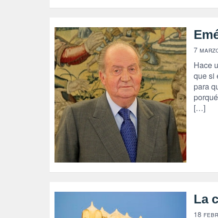
Emé
7 marz
Hace un
que si
para q
porqué
[…]
La 
18 feb