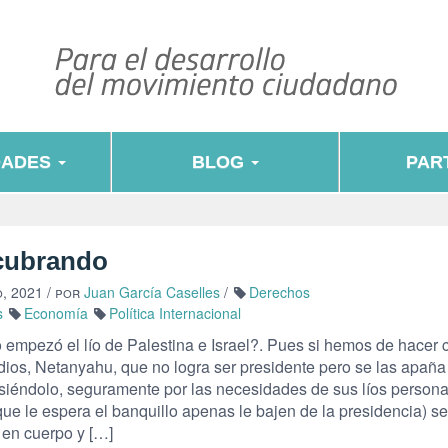
DADES
BLOG
PART
cubrando
, 2021
/ por
Juan García Caselles
/
Derechos
s
Economía
Política Internacional
empezó el lío de Palestina e Israel?. Pues si hemos de hacer 
dios, Netanyahu, que no logra ser presidente pero se las apaña
 siéndolo, seguramente por las necesidades de sus líos persona
ue le espera el banquillo apenas le bajen de la presidencia) se
 en cuerpo y […]