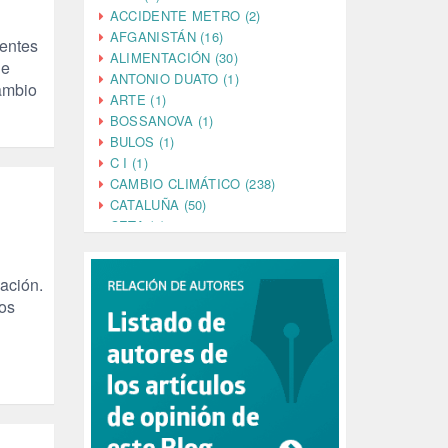
ACCIDENTE METRO (2)
AFGANISTÁN (16)
ientes
ALIMENTACIÓN (30)
de
ANTONIO DUATO (1)
cambio
ARTE (1)
BOSSANOVA (1)
BULOS (1)
C I (1)
CAMBIO CLIMÁTICO (238)
CATALUÑA (50)
CETA (2)
CHINA (4)
CIENCIA (5)
ación.
CINE (35)
los
CIUDADANÍA (633)
COMPROMISO (2)
CONFERENCIA (1)
CONSUMO (1)
CORONAVIRUS (155)
CORRUPCIÓN (215)
CULTURA (704)