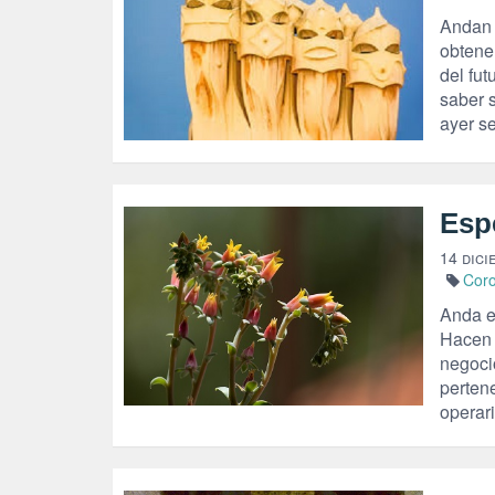
Andan 
obtener
del fut
saber s
ayer s
Esp
14 dici
Coro
Anda e
Hacen e
negoci
perten
operari