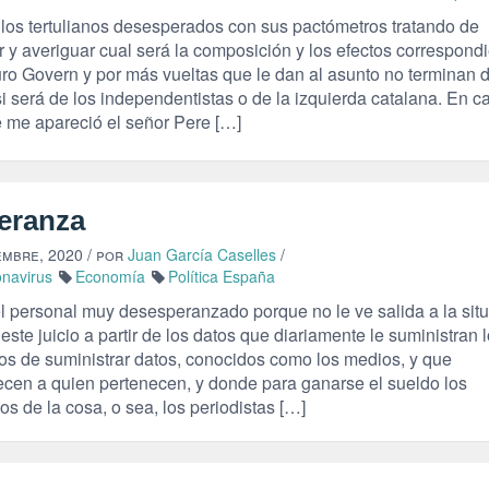
los tertulianos desesperados con sus pactómetros tratando de
 y averiguar cual será la composición y los efectos correspond
uro Govern y por más vueltas que le dan al asunto no terminan 
i será de los independentistas o de la izquierda catalana. En 
e me apareció el señor Pere […]
eranza
embre, 2020
/ por
Juan García Caselles
/
navirus
Economía
Política España
l personal muy desesperanzado porque no le ve salida a la situ
ste juicio a partir de los datos que diariamente le suministran 
os de suministrar datos, conocidos como los medios, y que
ecen a quien pertenecen, y donde para ganarse el sueldo los
os de la cosa, o sea, los periodistas […]