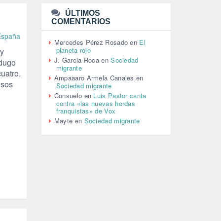
(110)
ÚLTIMOS
MEMORIA HISTÓRICA (232)
COMENTARIOS
MONARQUÍA (26)
MUSICA (19)
 España
Mercedes Pérez Rosado
en
El
NATURALEZA (1)
planeta rojo
ry
PALESTINA (8)
J. Garcia Roca
en
Sociedad
rdugo
PARTICIPACIÓN CIUDADANA (393)
migrante
uatro.
PAZ (2)
Ampaaaro Armela Canales
en
nsos
Sociedad migrante
PENSIONES (12)
Consuelo
en
Luis Pastor canta
PEPE MUJICA (2)
contra «las nuevas hordas
PESCADORES (1)
franquistas» de Vox
POBREZA (2)
Mayte
en
Sociedad migrante
POLÍTICA ESPAÑA (1001)
POLÍTICA EUROPA (112)
POLÍTICA INTERNACIONAL (367)
POLÍTICA VALENCIA (358)
POPULISMO (1)
PRIORIDAD NACIONAL (1)
PUERTO DE VALENCIA (1)
RACISMO (1)
REFUGIADOS (127)