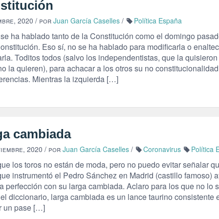
stitución
mbre, 2020
/ por
Juan García Caselles
/
Política España
se ha hablado tanto de la Constitución como el domingo pasad
onstitución. Eso sí, no se ha hablado para modificarla o enaltec
rla. Toditos todos (salvo los independentistas, que la quisieron
o la quieren), para achacar a los otros su no constitucionalidad
erencias. Mientras la izquierda […]
ga cambiada
tiembre, 2020
/ por
Juan García Caselles
/
Coronavirus
Política
que los toros no están de moda, pero no puedo evitar señalar qu
que instrumentó el Pedro Sánchez en Madrid (castillo famoso) a
la perfección con su larga cambiada. Aclaro para los que no lo 
el diccionario, larga cambiada es un lance taurino consistente 
r un pase […]