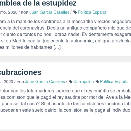
mblea de la estupidez
sto, 2020
/ por
Juan García Caselles
/
Política España
ero a la mani de los contrarios a la mascarilla y recios negador
stencia del coronavirus. Decía un antiguo compañero mío que de
or ciento de tontos no nos libraba nadie. Evidentemente exager
si en Madrid capital (no cuento la autonomía, antigua provincia
es millones de habitantes […]
cubraciones
o, 2020
/ por
Juan García Caselles
/
Corrupción
Política España
informan los informadores, parece que el rey emérito se embol
osa comisión que le pagó el rey saudita por mor del Ave a la Me
pudo ser tal cosa? Si el asunto de las comisiones funciona ta
uceder en este suelo patrio, la comisión se le paga al individuo