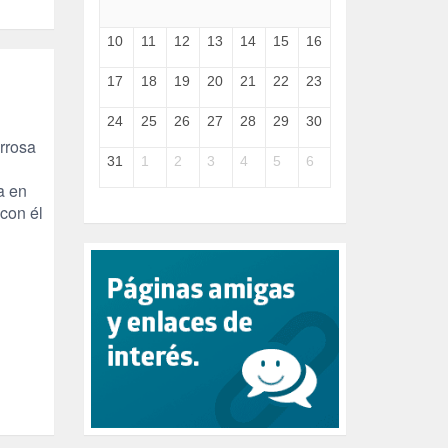
GENOCIDIO (1)
GUERRA (133)
10
11
12
13
14
15
16
HUGO ZÁRATE (30)
HUMOR (1)
17
18
19
20
21
22
23
I A (2)
IA (1)
24
25
26
27
28
29
30
INDEPENDENCIA (15)
rrosa
INMIGRACIÓN (145)
31
1
2
3
4
5
6
INTELIGENCIA ARTIFICIAL (1)
a en
INTERNET (1)
 con él
ISRAEL (4)
IZQUIERDA (3)
JANE GOODDALL (1)
JAZZ (1)
JÓVENES (28)
JUSTICIA (13)
LEÓN XIV (5)
LGTBI (1)
LIBROS (96)
MACHISMO (147)
MEDIOAMBIENTE (186)
MEDIOS DE COMUNICACIÓN