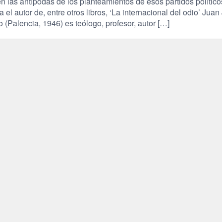
n las antípodas de los planteamientos de esos partidos político
 el autor de, entre otros libros, ‘La internacional del odio’ Juan
(Palencia, 1946) es teólogo, profesor, autor […]