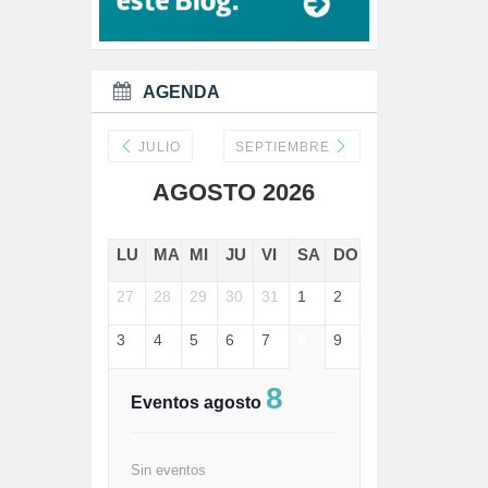
DANA (78)
DD.HH. (1)
DEMOCRACIA (1)
DEMOCRAIA (1)
AGENDA
DEPORTE (3)
DEPORTES (2)
DERECHOS SOCIALES (739)
JULIO
SEPTIEMBRE
DICTADURA (1)
AGOSTO 2026
DONALD TRUMP (82)
ECONOMÍA (322)
EDGAR MORIN (1)
LU
MA
MI
JU
VI
SA
DO
EDUCACIÓN (452)
EMIGRACIÓN (4)
27
28
29
30
31
1
2
EPSTEIN (1)
ESPECULACIÓN (2)
3
4
5
6
7
8
9
EXTREMA-DERECHA (56)
FASCISMO (57)
8
FELICIDAD (1)
Eventos agosto
FEMINISMO (504)
FILOSOFÍA (6)
FRANCISCO (5)
Sin eventos