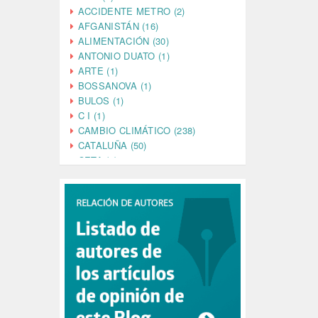
ACCIDENTE METRO (2)
AFGANISTÁN (16)
ALIMENTACIÓN (30)
ANTONIO DUATO (1)
ARTE (1)
BOSSANOVA (1)
BULOS (1)
C I (1)
CAMBIO CLIMÁTICO (238)
CATALUÑA (50)
CETA (2)
CHINA (4)
CIENCIA (5)
CINE (35)
CIUDADANÍA (633)
COMPROMISO (2)
CONFERENCIA (1)
CONSUMO (1)
CORONAVIRUS (155)
CORRUPCIÓN (215)
CULTURA (704)