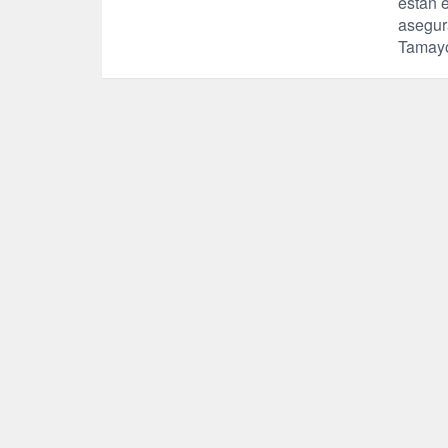
están e
asegura
Tamayo 