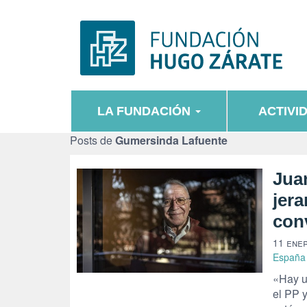
LA FUNDACIÓN
ACTIVI
Posts de
Gumersinda Lafuente
Jua
jera
con
11 ene
España
«Hay u
el PP y