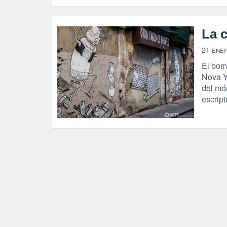
La 
21 ene
El bom
Nova Yo
del món
escript