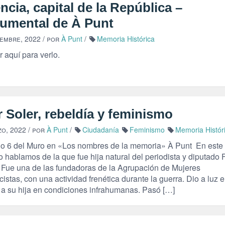
ncia, capital de la República –
umental de À Punt
iembre, 2022
/ por
À Punt
/
Memoria Histórica
r aquí para verlo.
r Soler, rebeldía y feminismo
zo, 2022
/ por
À Punt
/
Ciudadanía
Feminismo
Memoria Histór
lo 6 del Muro en «Los nombres de la memoria» À Punt En este
o hablamos de la que fue hija natural del periodista y diputado 
. Fue una de las fundadoras de la Agrupación de Mujeres
cistas, con una actividad frenética durante la guerra. Dio a luz 
n a su hija en condiciones infrahumanas. Pasó […]