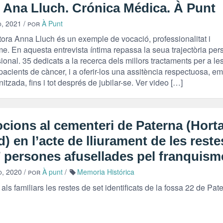
. Ana Lluch. Crónica Médica. À Punt
, 2021
/ por
À Punt
ora Anna Lluch és un exemple de vocació, professionalitat i
me. En aquesta entrevista íntima repassa la seua trajectòria pers
ional. 35 dedicats a la recerca dels millors tractaments per a le
acients de càncer, i a oferir-los una assitència respectuosa, e
itzada, fins i tot després de jubilar-se. Ver video […]
cions al cementeri de Paterna (Hort
) en l’acte de lliurament de les reste
7 persones afusellades pel franquism
o, 2020
/ por
À punt
/
Memoria Histórica
 als familiars les restes de set identificats de la fossa 22 de Pa