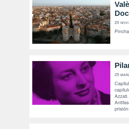
Valè
Doc
20 nov
Pincha
Pila
25 mar
Capítu
capítul
Azzati
Antifas
prisió