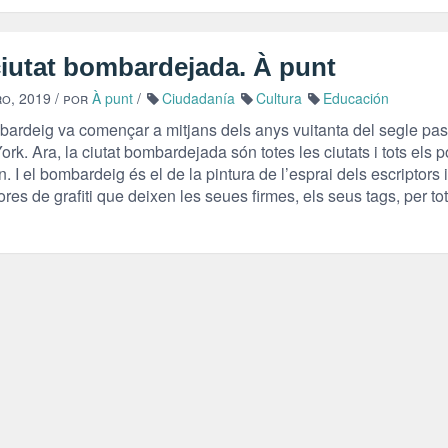
ciutat bombardejada. À punt
ro, 2019
/ por
À punt
/
Ciudadanía
Cultura
Educación
bardeig va començar a mitjans dels anys vuitanta del segle pas
rk. Ara, la ciutat bombardejada són totes les ciutats i tots els 
. I el bombardeig és el de la pintura de l’esprai dels escriptors i
ores de grafiti que deixen les seues firmes, els seus tags, per to