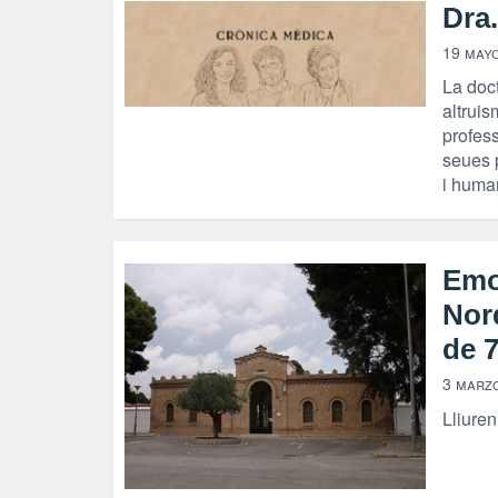
Dra
19 mayo
La doct
altruis
profess
seues p
i human
Emo
Nord
de 
3 marz
Lliuren