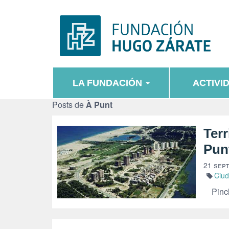
LA FUNDACIÓN
ACTIVI
Posts de
À Punt
Terr
Pun
21 sep
Ciu
Pincha