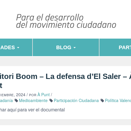
DADES
BLOG
PART
itori Boom – La defensa d’El Saler – 
t
tiembre, 2024
/ por
À Punt
/
dadanía
Medioambiente
Participación Ciudadana
Política Valen
r aquí para ver el documental