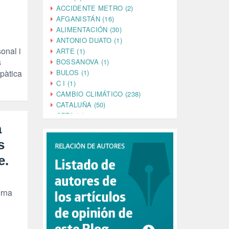
ACCIDENTE METRO (2)
AFGANISTÁN (16)
ALIMENTACIÓN (30)
ANTONIO DUATO (1)
onal i
ARTE (1)
s
BOSSANOVA (1)
BULOS (1)
mpàtica
C I (1)
CAMBIO CLIMÁTICO (238)
CATALUÑA (50)
CETA (2)
CHINA (4)
a
CIENCIA (5)
s
CINE (35)
e.
CIUDADANÍA (633)
COMPROMISO (2)
CONFERENCIA (1)
CONSUMO (1)
terna
CORONAVIRUS (155)
CORRUPCIÓN (215)
CULTURA (704)