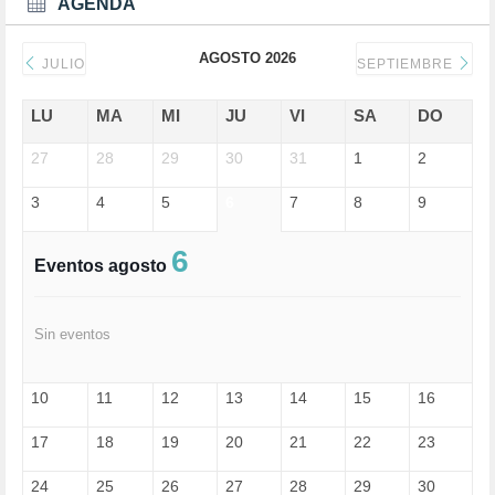
AGENDA
DERECHOS SOCIALES (739)
DICTADURA (1)
AGOSTO 2026
DONALD TRUMP (81)
JULIO
SEPTIEMBRE
ECONOMÍA (322)
EDGAR MORIN (1)
LU
MA
MI
JU
VI
SA
DO
EDUCACIÓN (452)
27
EMIGRACIÓN (4)
28
29
30
31
1
2
EPSTEIN (1)
3
4
5
6
7
8
9
ESPECULACIÓN (2)
EXTREMA-DERECHA (56)
FASCISMO (57)
6
Eventos agosto
FELICIDAD (1)
FEMINISMO (504)
FILOSOFÍA (6)
Sin eventos
FRANCISCO (5)
GENOCIDIO (1)
GUERRA (133)
10
11
12
13
14
15
16
HUGO ZÁRATE (30)
HUMOR (1)
17
18
19
20
21
22
23
I A (2)
IA (1)
24
25
26
27
28
29
30