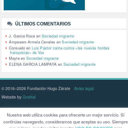
TRANSPORTE (2)
TTIP (6)
TURISMO (12)
URBANISMO (1)
ÚLTIMOS COMENTARIOS
URBANIZACIÓN (1)
VEJEZ (1)
J. Garcia Roca
en
Sociedad migrante
VENEZUELA (3)
Ampaaaro Armela Canales
en
Sociedad migrante
VENEZULA (1)
Consuelo
en
Luis Pastor canta contra «las nuevas hordas
franquistas» de Vox
VIAJES (1)
Mayte
en
Sociedad migrante
VIOLENCIA (2)
ELENA GARCIA LAMPAYA
en
Sociedad migrante
VIOLENCIA DE GÉNERO (223)
VIVIENDA (9)
VOLODIMIR ZELENSKY (1)
© 2016–2026 Fundación Hugo Zárate
Aviso legal
Website by
Grafital
Nuestra web utiliza cookies para ofrecerte un mejor servicio. Si
continúas navegando, consideramos que aceptas su uso. Siempre