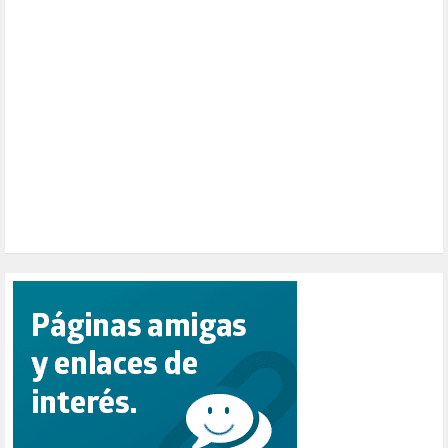
PARTICIPACIÓN CIUDADANA (392)
PAZ (2)
PENSIONES (12)
PEPE MUJICA (2)
PESCADORES (1)
POBREZA (2)
POLÍTICA ESPAÑA (1001)
POLÍTICA EUROPA (112)
POLÍTICA INTERNACIONAL (366)
POLÍTICA VALENCIA (357)
POPULISMO (1)
PRIORIDAD NACIONAL (1)
PUERTO DE VALENCIA (1)
RACISMO (1)
REFUGIADOS (127)
RELIGIÓN (114)
REPUBLICA (1)
SALUD (108)
SENSIBILIZACIÓN (576)
SINDICATOS (12)
TERRORISMO (40)
TRABAJO (14)