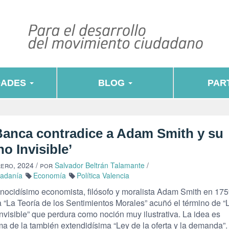
DADES
BLOG
PART
Banca contradice a Adam Smith y su
o Invisible’
rero, 2024
/ por
Salvador Beltrán Talamante
/
dadanía
Economía
Política Valencia
onocidísimo economista, filósofo y moralista Adam Smith en 17
a “La Teoría de los Sentimientos Morales” acuñó el término de “
nvisible” que perdura como noción muy ilustrativa. La idea es
ma de la también extendidísima “Ley de la oferta y la demanda”.