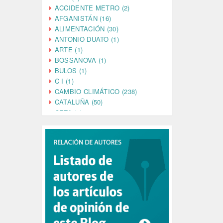
ACCIDENTE METRO (2)
AFGANISTÁN (16)
ALIMENTACIÓN (30)
ANTONIO DUATO (1)
ARTE (1)
BOSSANOVA (1)
BULOS (1)
C I (1)
CAMBIO CLIMÁTICO (238)
CATALUÑA (50)
CETA (2)
CHINA (4)
CIENCIA (5)
CINE (35)
CIUDADANÍA (633)
COMPROMISO (2)
CONFERENCIA (1)
CONSUMO (1)
CORONAVIRUS (155)
CORRUPCIÓN (215)
CULTURA (704)