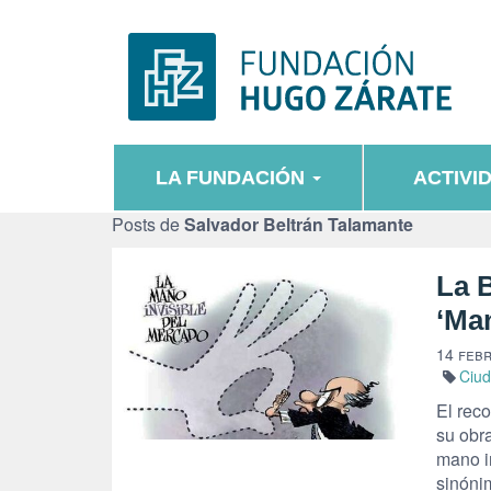
LA FUNDACIÓN
ACTIVI
Posts de
Salvador Beltrán Talamante
La 
‘Man
14 feb
Ciu
El rec
su obr
mano i
sinóni