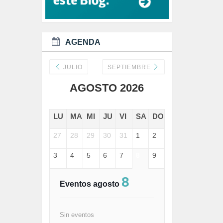
DANA (78)
DD.HH. (1)
DEMOCRACIA (1)
DEMOCRAIA (1)
AGENDA
DEPORTE (3)
DEPORTES (2)
DERECHOS SOCIALES (739)
JULIO
SEPTIEMBRE
DICTADURA (1)
AGOSTO 2026
DONALD TRUMP (82)
ECONOMÍA (322)
EDGAR MORIN (1)
LU
MA
MI
JU
VI
SA
DO
EDUCACIÓN (452)
EMIGRACIÓN (4)
27
28
29
30
31
1
2
EPSTEIN (1)
ESPECULACIÓN (2)
3
4
5
6
7
8
9
EXTREMA-DERECHA (56)
FASCISMO (57)
8
FELICIDAD (1)
Eventos agosto
FEMINISMO (504)
FILOSOFÍA (6)
FRANCISCO (5)
Sin eventos