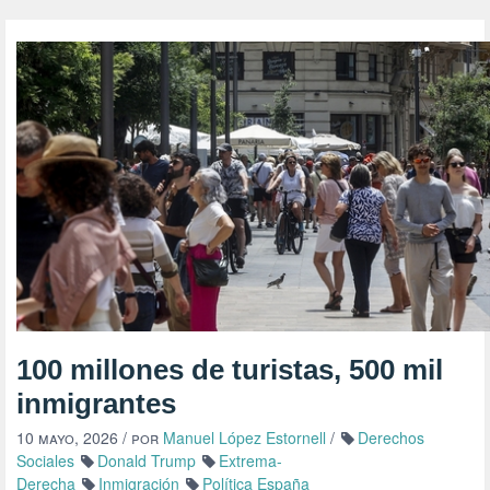
100 millones de turistas, 500 mil
inmigrantes
10 mayo, 2026
/ por
Manuel López Estornell
/
Derechos
Sociales
Donald Trump
Extrema-
Derecha
Inmigración
Política España