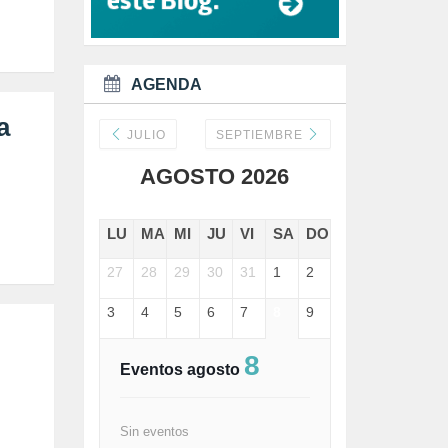
DANA (78)
DD.HH. (1)
DEMOCRACIA (1)
DEMOCRAIA (1)
AGENDA
DEPORTE (3)
DEPORTES (2)
a
DERECHOS SOCIALES (739)
JULIO
SEPTIEMBRE
DICTADURA (1)
AGOSTO 2026
DONALD TRUMP (82)
ECONOMÍA (322)
EDGAR MORIN (1)
LU
MA
MI
JU
VI
SA
DO
EDUCACIÓN (452)
EMIGRACIÓN (4)
27
28
29
30
31
1
2
EPSTEIN (1)
ESPECULACIÓN (2)
3
4
5
6
7
8
9
EXTREMA-DERECHA (56)
FASCISMO (57)
8
FELICIDAD (1)
Eventos agosto
FEMINISMO (504)
FILOSOFÍA (6)
FRANCISCO (5)
Sin eventos