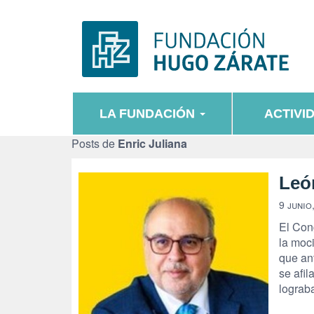
LA FUNDACIÓN
ACTIVI
Posts de
Enric Juliana
Leó
9 junio
El Con
la moc
que ant
se afi
lograb