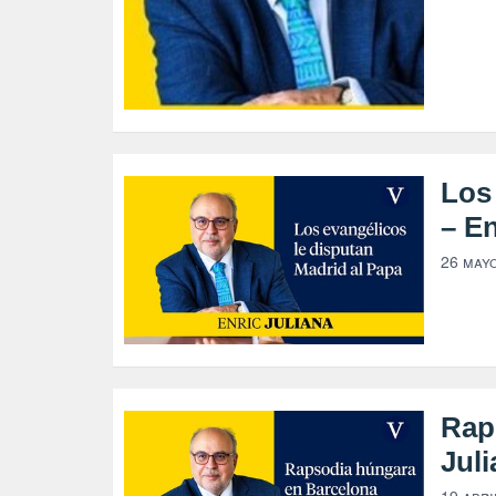
Los 
– En
26 mayo
Rap
Jul