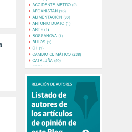
ACCIDENTE METRO (2)
AFGANISTÁN (16)
ALIMENTACIÓN (30)
ANTONIO DUATO (1)
ARTE (1)
BOSSANOVA (1)
BULOS (1)
a
C I (1)
CAMBIO CLIMÁTICO (238)
CATALUÑA (50)
CETA (2)
CHINA (4)
CIENCIA (5)
CINE (35)
CIUDADANÍA (633)
COMPROMISO (2)
CONFERENCIA (1)
CONSUMO (1)
CORONAVIRUS (155)
CORRUPCIÓN (215)
CULTURA (704)