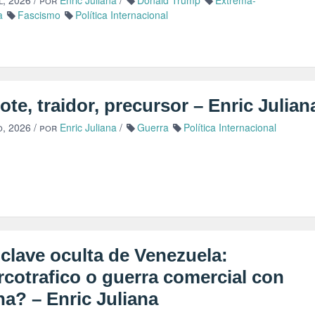
l, 2026
/ por
Enric Juliana
/
Donald Trump
Extrema-
a
Fascismo
Política Internacional
ote, traidor, precursor – Enric Julian
o, 2026
/ por
Enric Juliana
/
Guerra
Política Internacional
clave oculta de Venezuela:
rcotrafico o guerra comercial con
a? – Enric Juliana