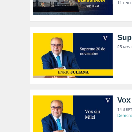
11 ene
Sup
25 nov
Vox 
14 sep
Derech