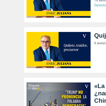
19 abri
Derech
Quij
9 marz
«La 
¿na
Chin