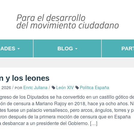
DADES
BLOG
PART
n y los leones
, 2026
/ por
Enric Juliana
/
León XIV
Política España
greso de los Diputados se ha convertido en un castillo gótico d
ión de censura a Mariano Rajoy en 2018, hace ya ocho años. N
es fuese un palacio versallesco, pero arcos, ángulos, torres y 
laron después de la primera moción de censura que en España
a desbancar a un presidente del Gobierno. […]