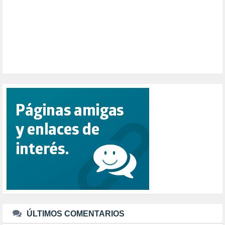
POBREZA (2)
POLÍTICA ESPAÑA (1001)
POLÍTICA EUROPA (112)
POLÍTICA INTERNACIONAL (367)
POLÍTICA VALENCIA (357)
POPULISMO (1)
PRIORIDAD NACIONAL (1)
PUERTO DE VALENCIA (1)
RACISMO (1)
REFUGIADOS (127)
RELIGIÓN (114)
REPUBLICA (1)
SALUD (108)
SENSIBILIZACIÓN (576)
SINDICATOS (12)
TERRORISMO (40)
TRABAJO (14)
TRANSPORTE (2)
TTIP (6)
TURISMO (12)
URBANISMO (1)
ÚLTIMOS COMENTARIOS
URBANIZACIÓN (1)