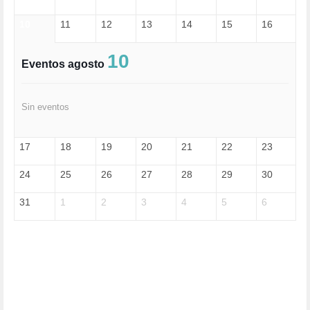
EXTREMA-DERECHA (56)
10
11
12
13
14
15
16
FASCISMO (57)
FELICIDAD (1)
FEMINISMO (504)
10
Eventos agosto
FILOSOFÍA (6)
FRANCISCO (5)
GENOCIDIO (1)
Sin eventos
GUERRA (133)
HUGO ZÁRATE (30)
HUMOR (1)
17
18
19
20
21
22
23
I A (2)
IA (1)
24
25
26
27
28
29
30
INDEPENDENCIA (15)
INMIGRACIÓN (146)
31
1
2
3
4
5
6
INTELIGENCIA ARTIFICIAL (1)
INTERNET (1)
ISRAEL (4)
IZQUIERDA (3)
JANE GOODDALL (1)
JAZZ (1)
JÓVENES (28)