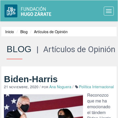
Togg
navi
Inicio
Blog
Artículos de Opinión
BLOG
|
Artículos de Opinión
Biden-Harris
21 noviembre, 2020
/ por
Ana Noguera
/
Política Internacional
Reconozco
que me ha
emocionado
el tándem