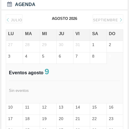
DEPORTES (2)
AGENDA
DERECHOS SOCIALES (740)
DICTADURA (1)
AGOSTO 2026
DONALD TRUMP (82)
JULIO
SEPTIEMBRE
ECONOMÍA (322)
EDGAR MORIN (1)
LU
MA
MI
JU
VI
SA
DO
EDUCACIÓN (452)
27
EMIGRACIÓN (4)
28
29
30
31
1
2
EPSTEIN (1)
3
4
5
6
7
8
9
ESPECULACIÓN (2)
EXTREMA-DERECHA (56)
FASCISMO (57)
9
Eventos agosto
FELICIDAD (1)
FEMINISMO (504)
FILOSOFÍA (6)
Sin eventos
FRANCISCO (5)
GENOCIDIO (1)
GUERRA (133)
10
11
12
13
14
15
16
HUGO ZÁRATE (30)
HUMOR (1)
17
18
19
20
21
22
23
I A (2)