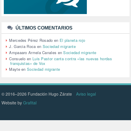
TRABAJO (14)
TRANSPORTE (3)
TTIP (6)
TURISMO (12)
URBANISMO (1)
ÚLTIMOS COMENTARIOS
URBANIZACIÓN (1)
VEJEZ (1)
Mercedes Pérez Rosado
en
El planeta rojo
VENEZUELA (3)
J. Garcia Roca
en
Sociedad migrante
VENEZULA (1)
Ampaaaro Armela Canales
en
Sociedad migrante
VIAJES (1)
Consuelo
en
Luis Pastor canta contra «las nuevas hordas
franquistas» de Vox
VIOLENCIA (2)
Mayte
en
Sociedad migrante
VIOLENCIA DE GÉNERO (223)
VIVIENDA (9)
VOLODIMIR ZELENSKY (1)
© 2016–2026 Fundación Hugo Zárate
Aviso legal
Website by
Grafital