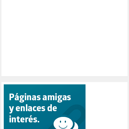
PARTICIPACIÓN CIUDADANA (393)
PAZ (2)
PENSIONES (12)
PEPE MUJICA (2)
PESCADORES (1)
POBREZA (2)
POLÍTICA ESPAÑA (1001)
POLÍTICA EUROPA (112)
POLÍTICA INTERNACIONAL (367)
POLÍTICA VALENCIA (358)
POPULISMO (1)
PRIORIDAD NACIONAL (1)
PUERTO DE VALENCIA (1)
RACISMO (1)
REFUGIADOS (127)
RELIGIÓN (114)
REPUBLICA (1)
SALUD (108)
SENSIBILIZACIÓN (576)
SINDICATOS (12)
TERRORISMO (40)