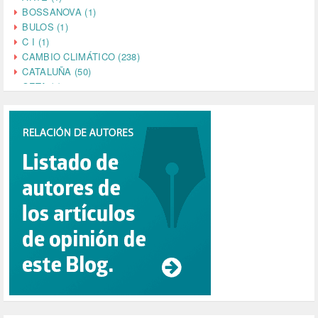
BOSSANOVA (1)
BULOS (1)
C I (1)
CAMBIO CLIMÁTICO (238)
CATALUÑA (50)
CETA (2)
CHINA (4)
CIENCIA (5)
CINE (35)
CIUDADANÍA (633)
COMPROMISO (2)
CONFERENCIA (1)
CONSUMO (1)
CORONAVIRUS (155)
CORRUPCIÓN (215)
CULTURA (704)
DANA (78)
DD.HH. (1)
DEMOCRACIA (1)
DEMOCRAIA (1)
DEPORTE (3)