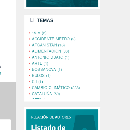
TEMAS
15-M (6)
ACCIDENTE METRO (2)
AFGANISTÁN (16)
ALIMENTACIÓN (30)
ANTONIO DUATO (1)
ARTE (1)
o
BOSSANOVA (1)
n
BULOS (1)
C I (1)
CAMBIO CLIMÁTICO (238)
CATALUÑA (50)
CETA (2)
CHINA (4)
CIENCIA (5)
CINE (35)
CIUDADANÍA (633)