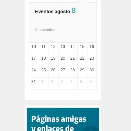
FASCISMO (57)
8
FELICIDAD (1)
Eventos agosto
FEMINISMO (504)
FILOSOFÍA (6)
FRANCISCO (5)
Sin eventos
GENOCIDIO (1)
GUERRA (133)
10
11
12
13
14
15
16
HUGO ZÁRATE (30)
HUMOR (1)
17
18
19
20
21
22
23
I A (2)
IA (1)
24
25
26
27
28
29
30
INDEPENDENCIA (15)
INMIGRACIÓN (145)
31
1
2
3
4
5
6
INTELIGENCIA ARTIFICIAL (1)
INTERNET (1)
ISRAEL (4)
IZQUIERDA (3)
JANE GOODDALL (1)
JAZZ (1)
JÓVENES (28)
JUSTICIA (13)