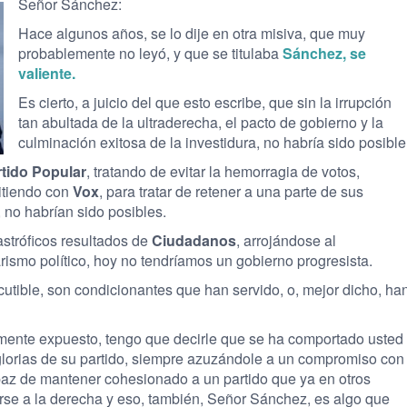
Señor Sánchez:
Hace algunos años, se lo dije en otra misiva, que muy
probablemente no leyó, y que se titulaba
Sánchez, se
valiente.
Es cierto, a juicio del que esto escribe, que sin la irrupción
tan abultada de la ultraderecha, el pacto de gobierno y la
culminación exitosa de la investidura, no habría sido posible
tido Popular
, tratando de evitar la hemorragia de votos,
itiendo con
Vox
, para tratar de retener a una parte de sus
 no habrían sido posibles.
stróficos resultados de
Ciudadanos
, arrojándose al
rismo político, hoy no tendríamos un gobierno progresista.
utible, son condicionantes que han servido, o, mejor dicho, ha
ormente expuesto, tengo que decirle que se ha comportado usted
 glorias de su partido, siempre azuzándole a un compromiso con
az de mantener cohesionado a un partido que ya en otros
se a la derecha y eso, también, Señor Sánchez, es algo que