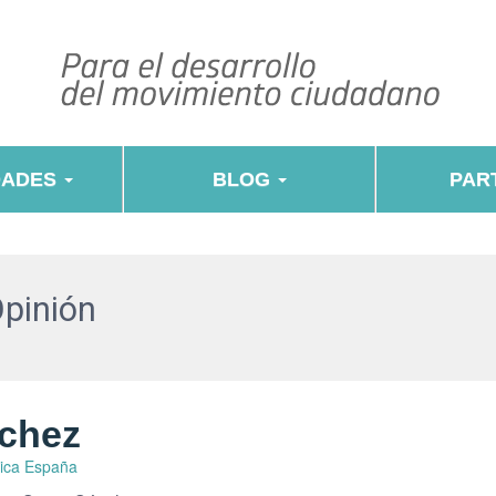
DADES
BLOG
PART
Opinión
nchez
tica España