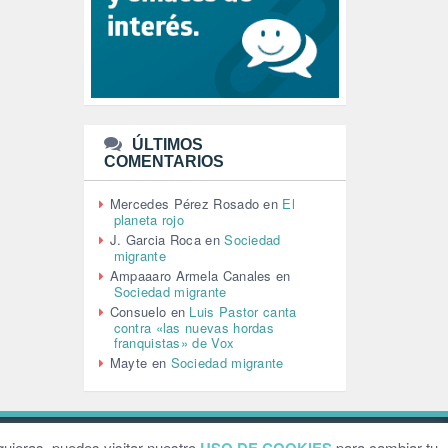
LEÓN XIV (5)
LGTBI (1)
LIBROS (96)
MACHISMO (147)
MEDIOAMBIENTE (186)
MEDIOS DE COMUNICACIÓN
(110)
ÚLTIMOS
MEMORIA HISTÓRICA (232)
COMENTARIOS
MONARQUÍA (26)
MUSICA (19)
Mercedes Pérez Rosado
en
El
NATURALEZA (1)
planeta rojo
PALESTINA (8)
J. Garcia Roca
en
Sociedad
PARTICIPACIÓN CIUDADANA (392)
migrante
PAZ (2)
Ampaaaro Armela Canales
en
Sociedad migrante
PENSIONES (12)
Consuelo
en
Luis Pastor canta
PEPE MUJICA (2)
contra «las nuevas hordas
PESCADORES (1)
franquistas» de Vox
POBREZA (2)
Mayte
en
Sociedad migrante
POLÍTICA ESPAÑA (1001)
POLÍTICA EUROPA (112)
POLÍTICA INTERNACIONAL (367)
POLÍTICA VALENCIA (357)
ebsite by
Grafital
uieras, puedes visitar nuestro
para cambiar tu