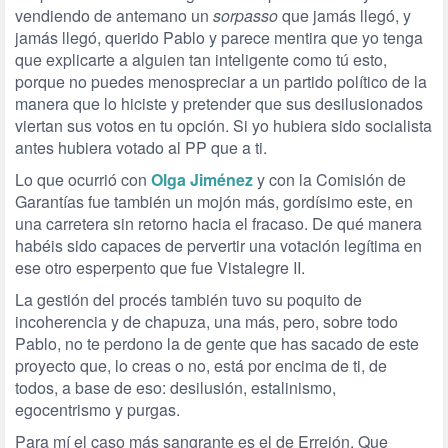
vendiendo de antemano un
sorpasso
que jamás llegó, y
jamás llegó, querido Pablo y parece mentira que yo tenga
que explicarte a alguien tan inteligente como tú esto,
porque no puedes menospreciar a un partido político de la
manera que lo hiciste y pretender que sus desilusionados
viertan sus votos en tu opción. Si yo hubiera sido socialista
antes hubiera votado al PP que a ti.
Lo que ocurrió con
Olga Jiménez
y con la Comisión de
Garantías fue también un mojón más, gordísimo este, en
una carretera sin retorno hacia el fracaso. De qué manera
habéis sido capaces de pervertir una votación legítima en
ese otro esperpento que fue Vistalegre II.
La gestión del procés también tuvo su poquito de
incoherencia y de chapuza, una más, pero, sobre todo
Pablo, no te perdono la de gente que has sacado de este
proyecto que, lo creas o no, está por encima de ti, de
todos, a base de eso: desilusión, estalinismo,
egocentrismo y purgas.
Para mí el caso más sangrante es el de Errejón. Que