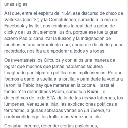
unas siglas.
Así que, entre el espíritu del 15M, ese discurso de chico de
Vallekas (con “k”) y la Complutense, sumado a la era de
Facebook y twitter, nos comimos la realidad a golpe de
click y de ilusión, siempre ilusión, porque ese fue tu gran
acierto Pablo: canalizar la ilusión y la indignación de
muchos en una herramienta que, ahora me da cierto pudor
recordarlo, nos iba a empoderar a todos y a todas.
Os inventasteis los Círculos y con ellos una manera de
lograr que muchos que jamás habíamos siquiera
imaginado participar en política nos implicásemos. Porque
íbamos a darle la vuelta a la tortilla, y para darle la vuelta a
la tortilla Pablo hay que meterse en la cocina. Hasta el
fondo. Y te defendimos Pablo, como tú a
Kichi
. Te
defendimos de lo de ETA, de lo de las
herriko
tabernas, los
lúmpenes, Venezuela, Irán, las explicaciones políticas al
terrorismo, algunas sobradas varias en
La Tuerka
, tu
controvertido ego, los trolls, más Venezuela, etc…
Costaba, créeme, defender ciertas posiciones,