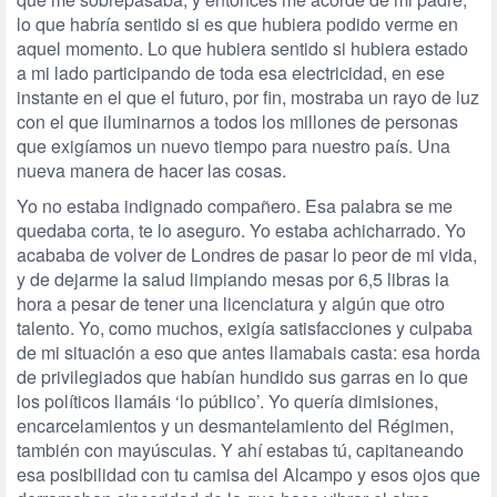
lo que habría sentido si es que hubiera podido verme en
aquel momento. Lo que hubiera sentido si hubiera estado
a mi lado participando de toda esa electricidad, en ese
instante en el que el futuro, por fin, mostraba un rayo de luz
con el que iluminarnos a todos los millones de personas
que exigíamos un nuevo tiempo para nuestro país. Una
nueva manera de hacer las cosas.
Yo no estaba indignado compañero. Esa palabra se me
quedaba corta, te lo aseguro. Yo estaba achicharrado. Yo
acababa de volver de Londres de pasar lo peor de mi vida,
y de dejarme la salud limpiando mesas por 6,5 libras la
hora a pesar de tener una licenciatura y algún que otro
talento. Yo, como muchos, exigía satisfacciones y culpaba
de mi situación a eso que antes llamabais casta: esa horda
de privilegiados que habían hundido sus garras en lo que
los políticos llamáis ‘lo público’. Yo quería dimisiones,
encarcelamientos y un desmantelamiento del Régimen,
también con mayúsculas. Y ahí estabas tú, capitaneando
esa posibilidad con tu camisa del Alcampo y esos ojos que