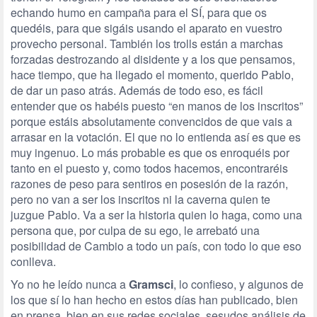
echando humo en campaña para el SÍ, para que os
quedéis, para que sigáis usando el aparato en vuestro
provecho personal. También los trolls están a marchas
forzadas destrozando al disidente y a los que pensamos,
hace tiempo, que ha llegado el momento, querido Pablo,
de dar un paso atrás. Además de todo eso, es fácil
entender que os habéis puesto “en manos de los inscritos”
porque estáis absolutamente convencidos de que vais a
arrasar en la votación. El que no lo entienda así es que es
muy ingenuo. Lo más probable es que os enroquéis por
tanto en el puesto y, como todos hacemos, encontraréis
razones de peso para sentiros en posesión de la razón,
pero no van a ser los inscritos ni la caverna quien te
juzgue Pablo. Va a ser la historia quien lo haga, como una
persona que, por culpa de su ego, le arrebató una
posibilidad de Cambio a todo un país, con todo lo que eso
conlleva.
Yo no he leído nunca a
Gramsci
, lo confieso, y algunos de
los que sí lo han hecho en estos días han publicado, bien
en prensa, bien en sus redes sociales, sesudos análisis de