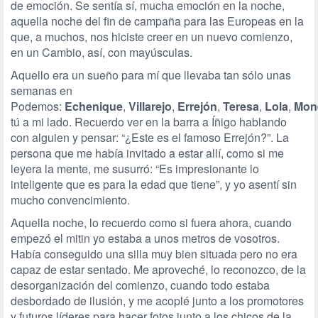
de emoción. Se sentía sí, mucha emoción en la noche,
aquella noche del fin de campaña para las Europeas en la
que, a muchos, nos hiciste creer en un nuevo comienzo,
en un Cambio, así, con mayúsculas.
Aquello era un sueño para mí que llevaba tan sólo unas
semanas en
Podemos:
Echenique
,
Villarejo
,
Errejón
,
Teresa
,
Lola
,
Mon
tú a mi lado. Recuerdo ver en la barra a Íñigo hablando
con alguien y pensar: “¿Este es el famoso Errejón?”. La
persona que me había invitado a estar allí, como si me
leyera la mente, me susurró: “Es impresionante lo
inteligente que es para la edad que tiene”, y yo asentí sin
mucho convencimiento.
Aquella noche, lo recuerdo como si fuera ahora, cuando
empezó el mitin yo estaba a unos metros de vosotros.
Había conseguido una silla muy bien situada pero no era
capaz de estar sentado. Me aproveché, lo reconozco, de la
desorganización del comienzo, cuando todo estaba
desbordado de ilusión, y me acoplé junto a los promotores
y futuros líderes para hacer fotos junto a los chicos de la