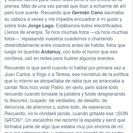
prensa. Más de una vez pensé que iban a echarme de allí
pero tuve suerte. Recuerdo que
Germán Cano
asomaba
su cabeza a veces y me impedía encuadrar a mi gusto y
sobre todo
Jorge Lago
. Estábamos todos electrificados.
Llenos de energía. Te hice muchas fotos —os hice muchas
fotos—, repasando vuestros cuadernos o charlando
distendidamente entre vosotros antes de hablar, fotos que
luego mi querido
Ardanuy
, con todo el honor que eso
conlleva, usó en redes para ilustrar algunos eventos.
Recuerdo lo que sentí cuando oí hablar por primera vez a
Juan Carlos, a Íñigo o a Teresa, ese monstruo de la política
que lo mismo se atropellaba de rabia que se arrancaba a
cantar. Nos hizo volar Pablo, en serio, pero sobre todo
recuerdo cuando tomaste la palabra y fuiste desgranando
tu discurso, cuajado de verdades, de desafío, de
denuncia, de silencios y, sobre todo, de esperanza.
Recuerdo, no lo olvidaré jamás, cuando gritaste ese “¡SON
GATOS!”. Un escalofrío me recorrió la espalda y sentí que
formaba parte de algo que estaba muy por encima de mí,
que me sobrepasaba, y entonces me acordé de mi padre,