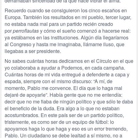
derramaban sinceridad de la que hace vibrar el alma.
Recuerdo cuando se consiguieron los cinco escaños en
Europa. También los resultados en mi pueblo, tercer lugar,
no estaba nada mal para un partido recién creado
por
perroflautas
y cómo el sueño comenzó a hacerse real:
ya estábamos en las instituciones. Algún día llegaríamos
al Congreso y hasta me imaginaba, llámame iluso, que
llegabas a ser presidente.
No sabes cuántas horas dedicamos en el Círculo en el que
yo colaboraba a ayudar a Podemos, en cada campaña.
Cuántas horas de mi vida entregué a defenderte a capa y
espada, siempre con el mismo discurso: “A mí, de
momento, Pablo me convence. El día que lo haga mal
dejaré de apoyarle”. Había gente que no me entendía:
decir que no me fiaba de ningún político y que sólo te daba
el beneficio de la duda. Era algo a lo que no estaban
acostumbrados. En este país ser de un partido político,
tristemente, es como ser de un equipo de fútbol: lo
apoyamos haga lo que haga y eso es un error tremendo,
Pablo. Un ciudadano se debe lealtad a sí mismo, no a