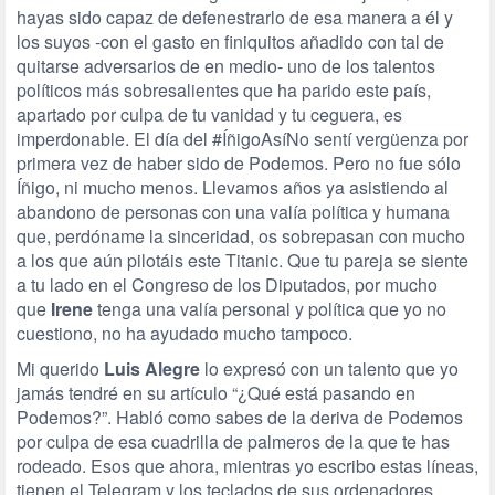
hayas sido capaz de defenestrarlo de esa manera a él y
los suyos -con el gasto en finiquitos añadido con tal de
quitarse adversarios de en medio- uno de los talentos
políticos más sobresalientes que ha parido este país,
apartado por culpa de tu vanidad y tu ceguera, es
imperdonable. El día del #ÍñigoAsíNo sentí vergüenza por
primera vez de haber sido de Podemos. Pero no fue sólo
Íñigo, ni mucho menos. Llevamos años ya asistiendo al
abandono de personas con una valía política y humana
que, perdóname la sinceridad, os sobrepasan con mucho
a los que aún pilotáis este Titanic. Que tu pareja se siente
a tu lado en el Congreso de los Diputados, por mucho
que
Irene
tenga una valía personal y política que yo no
cuestiono, no ha ayudado mucho tampoco.
Mi querido
Luis Alegre
lo expresó con un talento que yo
jamás tendré en su artículo “¿Qué está pasando en
Podemos?”. Habló como sabes de la deriva de Podemos
por culpa de esa cuadrilla de palmeros de la que te has
rodeado. Esos que ahora, mientras yo escribo estas líneas,
tienen el Telegram y los teclados de sus ordenadores