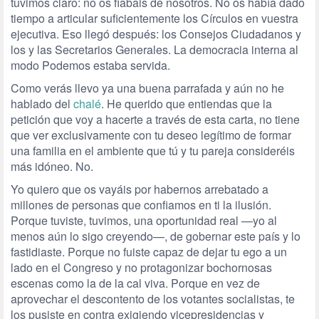
tuvimos claro: no os fiabais de nosotros. No os había dado
tiempo a articular suficientemente los Círculos en vuestra
ejecutiva. Eso llegó después: los Consejos Ciudadanos y
los y las Secretarios Generales. La democracia interna al
modo Podemos estaba servida.
Como verás llevo ya una buena parrafada y aún no he
hablado del
chalé
. He querido que entiendas que la
petición que voy a hacerte a través de esta carta, no tiene
que ver exclusivamente con tu deseo legítimo de formar
una familia en el ambiente que tú y tu pareja consideréis
más idóneo. No.
Yo quiero que os vayáis por habernos arrebatado a
millones de personas que confiamos en ti la ilusión.
Porque tuviste, tuvimos, una oportunidad real —yo al
menos aún lo sigo creyendo—, de gobernar este país y lo
fastidiaste. Porque no fuiste capaz de dejar tu ego a un
lado en el Congreso y no protagonizar bochornosas
escenas como la de la cal viva. Porque en vez de
aprovechar el descontento de los votantes socialistas, te
los pusiste en contra exigiendo vicepresidencias y