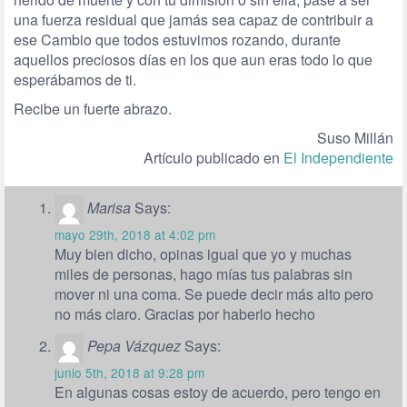
una fuerza residual que jamás sea capaz de contribuir a
ese Cambio que todos estuvimos rozando, durante
aquellos preciosos días en los que aun eras todo lo que
esperábamos de ti.
Recibe un fuerte abrazo.
Suso Millán
Artículo publicado en
El Independiente
Marisa
Says:
mayo 29th, 2018 at 4:02 pm
Muy bien dicho, opinas igual que yo y muchas
miles de personas, hago mías tus palabras sin
mover ni una coma. Se puede decir más alto pero
no más claro. Gracias por haberlo hecho
Pepa Vázquez
Says:
junio 5th, 2018 at 9:28 pm
En algunas cosas estoy de acuerdo, pero tengo en