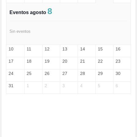
EXTREMA-DERECHA (56)
FASCISMO (57)
8
Eventos agosto
FELICIDAD (1)
FEMINISMO (504)
FILOSOFÍA (6)
Sin eventos
FRANCISCO (5)
GENOCIDIO (1)
GUERRA (133)
10
11
12
13
14
15
16
HUGO ZÁRATE (30)
HUMOR (1)
17
18
19
20
21
22
23
I A (2)
IA (1)
24
25
26
27
28
29
30
INDEPENDENCIA (15)
INMIGRACIÓN (145)
31
1
2
3
4
5
6
INTELIGENCIA ARTIFICIAL (1)
INTERNET (1)
ISRAEL (4)
IZQUIERDA (3)
JANE GOODDALL (1)
JAZZ (1)
JÓVENES (28)