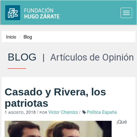
Togg
navi
Inicio
Blog
BLOG
|
Artículos de Opinión
Casado y Rivera, los
patriotas
1 agosto, 2018
/ por
Víctor Chamizo
/
Política España
¡Qué