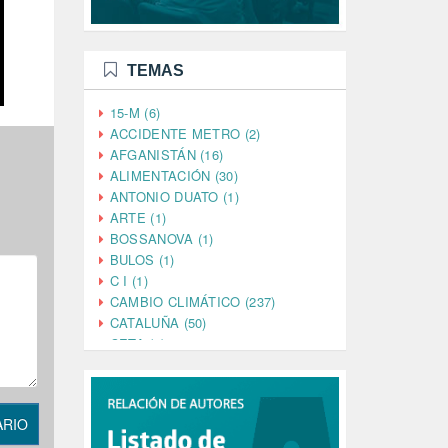
TEMAS
15-M (6)
ACCIDENTE METRO (2)
AFGANISTÁN (16)
ALIMENTACIÓN (30)
ANTONIO DUATO (1)
ARTE (1)
BOSSANOVA (1)
BULOS (1)
C I (1)
CAMBIO CLIMÁTICO (237)
CATALUÑA (50)
CETA (2)
CHINA (4)
CIENCIA (5)
CINE (35)
ARIO
CIUDADANÍA (633)