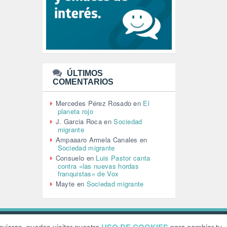
LEÓN XIV (5)
LGTBI (1)
LIBROS (96)
MACHISMO (147)
MEDIOAMBIENTE (186)
MEDIOS DE COMUNICACIÓN
(110)
ÚLTIMOS
MEMORIA HISTÓRICA (232)
COMENTARIOS
MONARQUÍA (26)
MUSICA (19)
Mercedes Pérez Rosado
en
El
NATURALEZA (1)
planeta rojo
PALESTINA (8)
J. Garcia Roca
en
Sociedad
PARTICIPACIÓN CIUDADANA (392)
migrante
PAZ (2)
Ampaaaro Armela Canales
en
Sociedad migrante
PENSIONES (12)
Consuelo
en
Luis Pastor canta
PEPE MUJICA (2)
contra «las nuevas hordas
PESCADORES (1)
franquistas» de Vox
POBREZA (2)
Mayte
en
Sociedad migrante
POLÍTICA ESPAÑA (1001)
POLÍTICA EUROPA (112)
POLÍTICA INTERNACIONAL (366)
POLÍTICA VALENCIA (357)
ebsite by
Grafital
uieras, puedes visitar nuestro
para cambiar tu