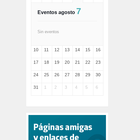
FASCISMO (57)
7
FELICIDAD (1)
Eventos agosto
FEMINISMO (504)
FILOSOFÍA (6)
FRANCISCO (5)
Sin eventos
GENOCIDIO (1)
GUERRA (133)
10
11
12
13
14
15
16
HUGO ZÁRATE (30)
HUMOR (1)
17
18
19
20
21
22
23
I A (2)
IA (1)
24
25
26
27
28
29
30
INDEPENDENCIA (15)
INMIGRACIÓN (144)
31
1
2
3
4
5
6
INTELIGENCIA ARTIFICIAL (1)
INTERNET (1)
ISRAEL (4)
IZQUIERDA (3)
JANE GOODDALL (1)
JAZZ (1)
JÓVENES (28)
JUSTICIA (13)