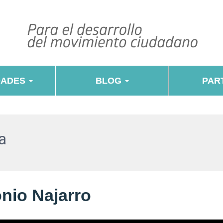
DADES
BLOG
PART
a
nio Najarro