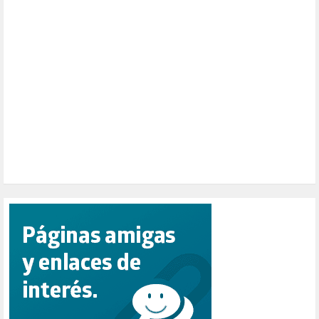
PARTICIPACIÓN CIUDADANA (392)
PAZ (2)
PENSIONES (12)
PEPE MUJICA (2)
PESCADORES (1)
POBREZA (2)
POLÍTICA ESPAÑA (1001)
POLÍTICA EUROPA (112)
POLÍTICA INTERNACIONAL (366)
POLÍTICA VALENCIA (357)
POPULISMO (1)
PRIORIDAD NACIONAL (1)
PUERTO DE VALENCIA (1)
RACISMO (1)
REFUGIADOS (127)
RELIGIÓN (114)
REPUBLICA (1)
SALUD (108)
SENSIBILIZACIÓN (576)
SINDICATOS (12)
TERRORISMO (40)