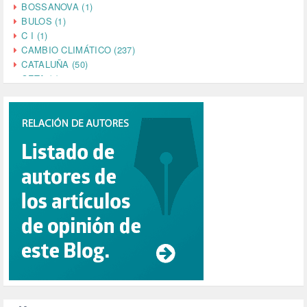
BOSSANOVA (1)
BULOS (1)
C I (1)
CAMBIO CLIMÁTICO (237)
CATALUÑA (50)
CETA (2)
CHINA (4)
CIENCIA (5)
CINE (35)
CIUDADANÍA (633)
COMPROMISO (2)
CONFERENCIA (1)
CONSUMO (1)
CORONAVIRUS (155)
CORRUPCIÓN (215)
CULTURA (704)
DANA (78)
DD.HH. (1)
DEMOCRACIA (1)
DEMOCRAIA (1)
DEPORTE (3)