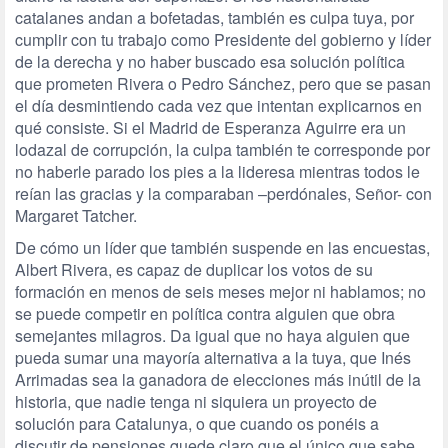
catalanes andan a bofetadas, también es culpa tuya, por
cumplir con tu trabajo como Presidente del gobierno y líder
de la derecha y no haber buscado esa solución política
que prometen Rivera o Pedro Sánchez, pero que se pasan
el día desmintiendo cada vez que intentan explicarnos en
qué consiste. Si el Madrid de Esperanza Aguirre era un
lodazal de corrupción, la culpa también te corresponde por
no haberle parado los pies a la lideresa mientras todos le
reían las gracias y la comparaban –perdónales, Señor- con
Margaret Tatcher.
De cómo un líder que también suspende en las encuestas,
Albert Rivera, es capaz de duplicar los votos de su
formación en menos de seis meses mejor ni hablamos; no
se puede competir en política contra alguien que obra
semejantes milagros. Da igual que no haya alguien que
pueda sumar una mayoría alternativa a la tuya, que Inés
Arrimadas sea la ganadora de elecciones más inútil de la
historia, que nadie tenga ni siquiera un proyecto de
solución para Catalunya, o que cuando os ponéis a
discutir de pensiones quede claro que el único que sabe