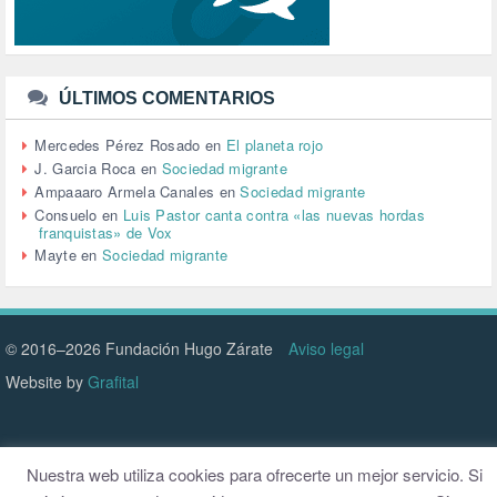
TRABAJO (14)
TRANSPORTE (2)
TTIP (6)
TURISMO (12)
URBANISMO (1)
ÚLTIMOS COMENTARIOS
URBANIZACIÓN (1)
VEJEZ (1)
Mercedes Pérez Rosado
en
El planeta rojo
VENEZUELA (3)
J. Garcia Roca
en
Sociedad migrante
VENEZULA (1)
Ampaaaro Armela Canales
en
Sociedad migrante
VIAJES (1)
Consuelo
en
Luis Pastor canta contra «las nuevas hordas
franquistas» de Vox
VIOLENCIA (2)
Mayte
en
Sociedad migrante
VIOLENCIA DE GÉNERO (223)
VIVIENDA (9)
VOLODIMIR ZELENSKY (1)
© 2016–2026 Fundación Hugo Zárate
Aviso legal
Website by
Grafital
Nuestra web utiliza cookies para ofrecerte un mejor servicio. Si