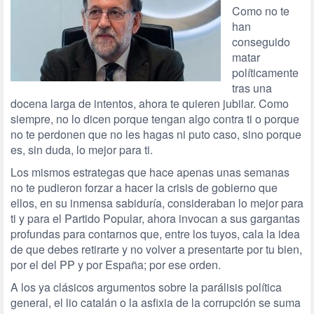
Como no te
han
conseguido
matar
políticamente
tras una
docena larga de intentos, ahora te quieren jubilar. Como
siempre, no lo dicen porque tengan algo contra ti o porque
no te perdonen que no les hagas ni puto caso, sino porque
es, sin duda, lo mejor para ti.
Los mismos estrategas que hace apenas unas semanas
no te pudieron forzar a hacer la crisis de gobierno que
ellos, en su inmensa sabiduría, consideraban lo mejor para
ti y para el Partido Popular, ahora invocan a sus gargantas
profundas para contarnos que, entre los tuyos, cala la idea
de que debes retirarte y no volver a presentarte por tu bien,
por el del PP y por España; por ese orden.
A los ya clásicos argumentos sobre la parálisis política
general, el lio catalán o la asfixia de la corrupción se suma