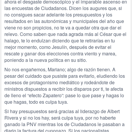
ahora el desgaste demoscópico y el imparable ascenso en
las encuestas de Ciudadanos. Dicen los augures que, si
no consigues sacar adelante los presupuestos y los
resultados en las autonómicas y municipales del año que
viene no son propicios, no te va a quedar otra que dar el
relevo. Como saben que nada agrada más al César que el
halago, te lo endulzan diciendo que te retirarías en tu
mejor momento, como Jesulín, después de evitar el
rescate y ganar dos elecciones contra viento y marea,
poniendo a la nueva política en su sitio.
No nos engañemos, Mariano; algo de razón tienen. A
pesar del cuidado que pusiste para evitarlo, eludiendo los
excesos de protagonismo mediático y rodeándote de
ministros dispuestos a recibir los disparos por ti, te afecta
de lleno el “efecto Zapatero”: pase lo que pase y hagas lo
que hagas, todo es culpa tuya.
Si hay presupuestos será gracias al liderazgo de Albert
Rivera y si no los hay, será culpa tuya, por no haberte
ganado la PNV mientras los de Ciudadanos le pasaban a
diario la factura del cuponazo. Si los nacionalistas