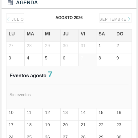
DEPORTES (2)
AGENDA
DERECHOS SOCIALES (739)
DICTADURA (1)
AGOSTO 2026
DONALD TRUMP (81)
JULIO
SEPTIEMBRE
ECONOMÍA (322)
EDGAR MORIN (1)
LU
MA
MI
JU
VI
SA
DO
EDUCACIÓN (452)
27
EMIGRACIÓN (4)
28
29
30
31
1
2
EPSTEIN (1)
3
4
5
6
7
8
9
ESPECULACIÓN (2)
EXTREMA-DERECHA (56)
FASCISMO (57)
7
Eventos agosto
FELICIDAD (1)
FEMINISMO (504)
FILOSOFÍA (6)
Sin eventos
FRANCISCO (5)
GENOCIDIO (1)
GUERRA (133)
10
11
12
13
14
15
16
HUGO ZÁRATE (30)
HUMOR (1)
17
18
19
20
21
22
23
I A (2)
IA (1)
24
25
26
27
28
29
30