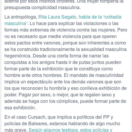
alterne por esos mismos chóferes. Una mujer rompería la
presupuesta complicidad masculina.
La antropóloga,
Rita Laura Segato, habla de la “cofradía
masculina”
. Lo hace para explicar las violaciones o las
formas más extremas de violencia contra las mujeres. Pero
no es necesario que medie violencia para que operen
estos pactos entre varones, porque son inherentes a como
se ha construido tradicionalmente la sexualidad masculina
hegemónica. Desde una cierta forma de narrar las
conquistas a los amigos hasta ir de putas juntos pueden
formar parte de la exhibición que te constituye como
hombre ante otros hombres. El mandato de masculinidad
implica un espectáculo ante los demás varones que son
los que reconocen tu hombría y eso conlleva exhibición de
poder. Pagar por sexo, o mejor, que te regalen sexo y
además se haga con los cómplices, puede formar parte de
esa exhibición.
En el caso Cursach, que implica a políticos del PP y
policías de Baleares, estamos hablando de algo mucho
más grave.
Según algunos testigos, estos policías y