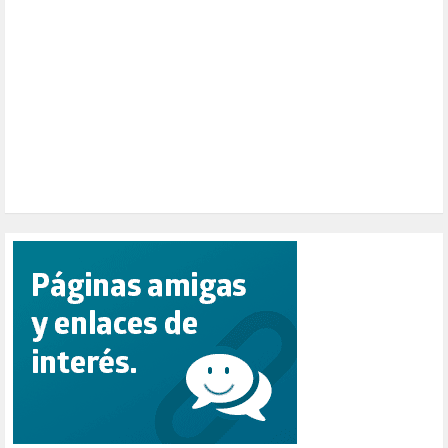
PENSIONES (12)
PEPE MUJICA (2)
PESCADORES (1)
POBREZA (2)
POLÍTICA ESPAÑA (1001)
POLÍTICA EUROPA (112)
POLÍTICA INTERNACIONAL (366)
POLÍTICA VALENCIA (357)
POPULISMO (1)
PRIORIDAD NACIONAL (1)
PUERTO DE VALENCIA (1)
RACISMO (1)
REFUGIADOS (127)
RELIGIÓN (114)
REPUBLICA (1)
SALUD (108)
SENSIBILIZACIÓN (576)
SINDICATOS (12)
TERRORISMO (40)
TRABAJO (14)
TRANSPORTE (2)
TTIP (6)