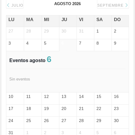
AGOSTO 2026
DONALD TRUMP (81)
JULIO
SEPTIEMBRE
ECONOMÍA (322)
EDGAR MORIN (1)
LU
MA
MI
JU
VI
SA
DO
EDUCACIÓN (452)
27
EMIGRACIÓN (4)
28
29
30
31
1
2
EPSTEIN (1)
3
4
5
6
7
8
9
ESPECULACIÓN (2)
EXTREMA-DERECHA (56)
FASCISMO (57)
6
Eventos agosto
FELICIDAD (1)
FEMINISMO (504)
FILOSOFÍA (6)
Sin eventos
FRANCISCO (5)
GENOCIDIO (1)
GUERRA (133)
10
11
12
13
14
15
16
HUGO ZÁRATE (30)
HUMOR (1)
17
18
19
20
21
22
23
I A (2)
IA (1)
24
25
26
27
28
29
30
INDEPENDENCIA (15)
INMIGRACIÓN (144)
31
1
2
3
4
5
6