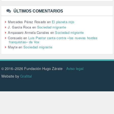
TURISMO (12)
URBANISMO (1)
ÚLTIMOS COMENTARIOS
URBANIZACIÓN (1)
VEJEZ (1)
Mercedes Pérez Rosado
en
El planeta rojo
VENEZUELA (3)
J. Garcia Roca
en
Sociedad migrante
VENEZULA (1)
Ampaaaro Armela Canales
en
Sociedad migrante
VIAJES (1)
Consuelo
en
Luis Pastor canta contra «las nuevas hordas
franquistas» de Vox
VIOLENCIA (2)
Mayte
en
Sociedad migrante
VIOLENCIA DE GÉNERO (223)
VIVIENDA (9)
VOLODIMIR ZELENSKY (1)
© 2016–2026 Fundación Hugo Zárate
Aviso legal
Website by
Grafital