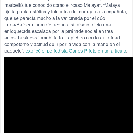
marbellís fue conocido como el “caso Malaya”. “Malaya
fijó la pauta estética y folclórica del corrupto a la española,
que se parecía mucho a la vaticinada por el dúo
Luna/Bardem: hombre hecho a sí mismo inicia una
enloquecida escalada por la pirámide social en tres
actos: business inmobiliario, trapicheo con la autoridad
competente y actitud de ir por la vida con la mano en el
paquete”,
explicó el periodista Carlos Prieto en un artículo
.