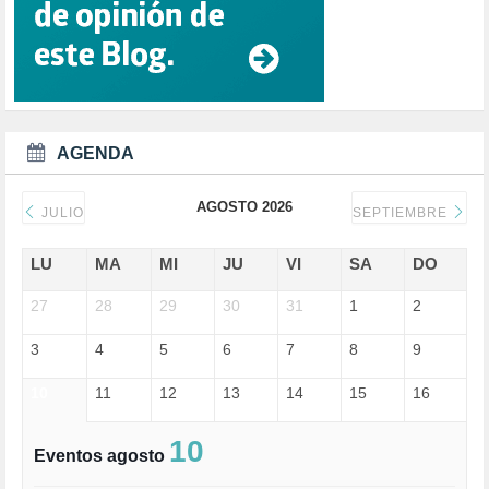
CULTURA (704)
DANA (78)
DD.HH. (1)
DEMOCRACIA (1)
DEMOCRAIA (1)
DEPORTE (3)
DEPORTES (2)
AGENDA
DERECHOS SOCIALES (740)
DICTADURA (1)
AGOSTO 2026
DONALD TRUMP (82)
JULIO
SEPTIEMBRE
ECONOMÍA (322)
EDGAR MORIN (1)
LU
MA
MI
JU
VI
SA
DO
EDUCACIÓN (452)
27
EMIGRACIÓN (4)
28
29
30
31
1
2
EPSTEIN (1)
3
4
5
6
7
8
9
ESPECULACIÓN (2)
EXTREMA-DERECHA (56)
10
11
12
13
14
15
16
FASCISMO (57)
FELICIDAD (1)
FEMINISMO (504)
10
Eventos agosto
FILOSOFÍA (6)