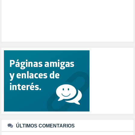
POLÍTICA ESPAÑA (1001)
POLÍTICA EUROPA (112)
POLÍTICA INTERNACIONAL (367)
POLÍTICA VALENCIA (357)
POPULISMO (1)
PRIORIDAD NACIONAL (1)
PUERTO DE VALENCIA (1)
RACISMO (1)
REFUGIADOS (127)
RELIGIÓN (114)
REPUBLICA (1)
SALUD (108)
SENSIBILIZACIÓN (576)
SINDICATOS (12)
TERRORISMO (40)
TRABAJO (14)
TRANSPORTE (2)
TTIP (6)
TURISMO (12)
URBANISMO (1)
ÚLTIMOS COMENTARIOS
URBANIZACIÓN (1)