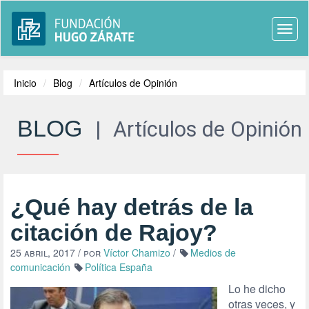
Togg
navi
Inicio
Blog
Artículos de Opinión
BLOG
|
Artículos de Opinión
¿Qué hay detrás de la
citación de Rajoy?
25 abril, 2017
/ por
Víctor Chamizo
/
Medios de
comunicación
Política España
Lo he dicho
otras veces, y