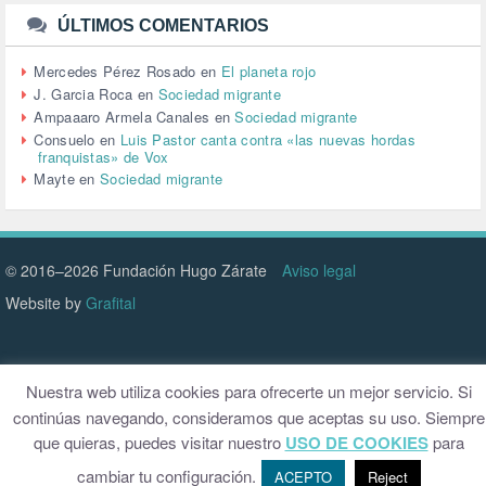
TURISMO (12)
URBANISMO (1)
ÚLTIMOS COMENTARIOS
URBANIZACIÓN (1)
VEJEZ (1)
Mercedes Pérez Rosado
en
El planeta rojo
VENEZUELA (3)
J. Garcia Roca
en
Sociedad migrante
VENEZULA (1)
Ampaaaro Armela Canales
en
Sociedad migrante
VIAJES (1)
Consuelo
en
Luis Pastor canta contra «las nuevas hordas
franquistas» de Vox
VIOLENCIA (2)
Mayte
en
Sociedad migrante
VIOLENCIA DE GÉNERO (223)
VIVIENDA (9)
VOLODIMIR ZELENSKY (1)
© 2016–2026 Fundación Hugo Zárate
Aviso legal
Website by
Grafital
Nuestra web utiliza cookies para ofrecerte un mejor servicio. Si
continúas navegando, consideramos que aceptas su uso. Siempre
que quieras, puedes visitar nuestro
USO DE COOKIES
para
cambiar tu configuración.
ACEPTO
Reject