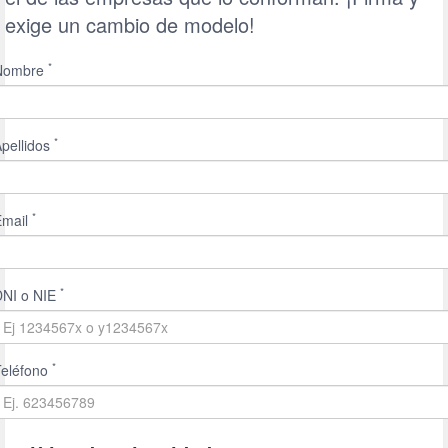
exige un cambio de modelo!
*
Nombre
*
pellidos
*
Email
*
Ej
DNI o NIE
1234567x
o
y1234567x
*
Ej.
Teléfono
623456789