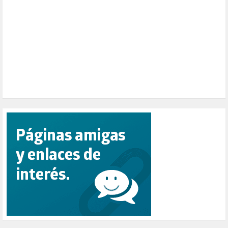
PEPE MUJICA (2)
PESCADORES (1)
POBREZA (2)
POLÍTICA ESPAÑA (1001)
POLÍTICA EUROPA (112)
POLÍTICA INTERNACIONAL (367)
POLÍTICA VALENCIA (357)
POPULISMO (1)
PRIORIDAD NACIONAL (1)
PUERTO DE VALENCIA (1)
RACISMO (1)
REFUGIADOS (127)
RELIGIÓN (114)
REPUBLICA (1)
SALUD (108)
SENSIBILIZACIÓN (576)
SINDICATOS (12)
TERRORISMO (40)
TRABAJO (14)
TRANSPORTE (2)
TTIP (6)