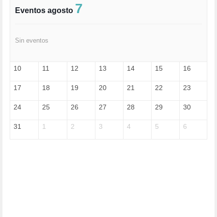
FASCISMO (57)
7
Eventos agosto
FELICIDAD (1)
FEMINISMO (504)
FILOSOFÍA (6)
Sin eventos
FRANCISCO (5)
GENOCIDIO (1)
GUERRA (133)
10
11
12
13
14
15
16
HUGO ZÁRATE (30)
HUMOR (1)
17
18
19
20
21
22
23
I A (2)
IA (1)
24
25
26
27
28
29
30
INDEPENDENCIA (15)
INMIGRACIÓN (144)
31
1
2
3
4
5
6
INTELIGENCIA ARTIFICIAL (1)
INTERNET (1)
ISRAEL (4)
IZQUIERDA (3)
JANE GOODDALL (1)
JAZZ (1)
JÓVENES (28)
JUSTICIA (13)