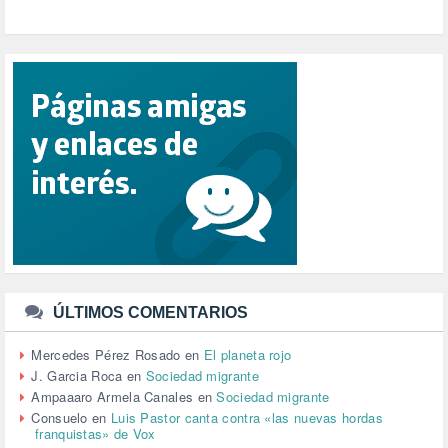
PRIORIDAD NACIONAL (1)
PUERTO DE VALENCIA (1)
RACISMO (1)
REFUGIADOS (127)
RELIGIÓN (114)
REPUBLICA (1)
SALUD (108)
SENSIBILIZACIÓN (576)
SINDICATOS (12)
TERRORISMO (40)
TRABAJO (14)
TRANSPORTE (2)
TTIP (6)
TURISMO (12)
URBANISMO (1)
ÚLTIMOS COMENTARIOS
URBANIZACIÓN (1)
VEJEZ (1)
Mercedes Pérez Rosado
en
El planeta rojo
VENEZUELA (3)
J. Garcia Roca
en
Sociedad migrante
VENEZULA (1)
Ampaaaro Armela Canales
en
Sociedad migrante
VIAJES (1)
Consuelo
en
Luis Pastor canta contra «las nuevas hordas
franquistas» de Vox
VIOLENCIA (2)