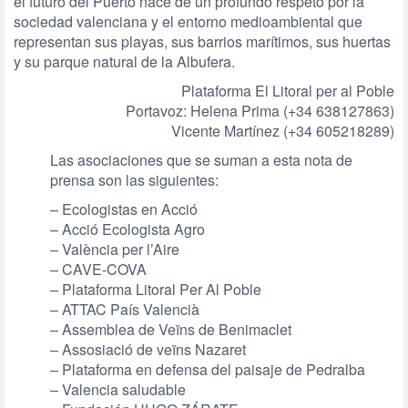
el futuro del Puerto nace de un profundo respeto por la
sociedad valenciana y el entorno medioambiental que
representan sus playas, sus barrios marítimos, sus huertas
y su parque natural de la Albufera.
Plataforma El Litoral per al Poble
Portavoz: Helena Prima (+34 638127863)
Vicente Martínez (+34 605218289)
Las asociaciones que se suman a esta nota de
prensa son las siguientes:
– Ecologistas en Acció
– Acció Ecologista Agro
– València per l’Aire
– CAVE-COVA
– Plataforma Litoral Per Al Poble
– ATTAC País Valencià
– Assemblea de Veïns de Benimaclet
– Assosiació de veïns Nazaret
– Plataforma en defensa del paisaje de Pedralba
– Valencia saludable