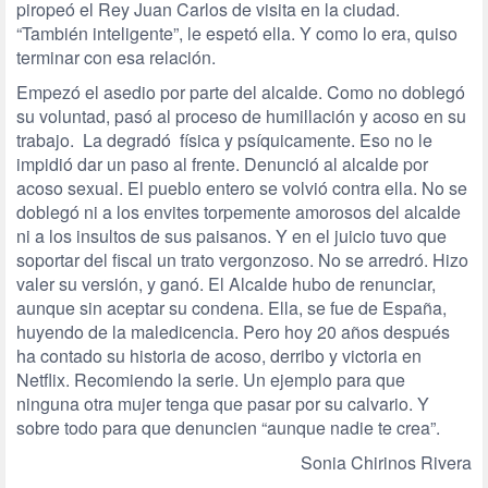
piropeó el Rey Juan Carlos de visita en la ciudad.
“También inteligente”, le espetó ella. Y como lo era, quiso
terminar con esa relación.
Empezó el asedio por parte del alcalde. Como no doblegó
su voluntad, pasó al proceso de humillación y acoso en su
trabajo. La degradó física y psíquicamente. Eso no le
impidió dar un paso al frente. Denunció al alcalde por
acoso sexual. El pueblo entero se volvió contra ella. No se
doblegó ni a los envites torpemente amorosos del alcalde
ni a los insultos de sus paisanos. Y en el juicio tuvo que
soportar del fiscal un trato vergonzoso. No se arredró. Hizo
valer su versión, y ganó. El Alcalde hubo de renunciar,
aunque sin aceptar su condena. Ella, se fue de España,
huyendo de la maledicencia. Pero hoy 20 años después
ha contado su historia de acoso, derribo y victoria en
Netflix. Recomiendo la serie. Un ejemplo para que
ninguna otra mujer tenga que pasar por su calvario. Y
sobre todo para que denuncien “aunque nadie te crea”.
Sonia Chirinos Rivera