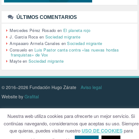
TTIP (6)
TURISMO (12)
URBANISMO (1)
ÚLTIMOS COMENTARIOS
URBANIZACIÓN (1)
VEJEZ (1)
Mercedes Pérez Rosado
en
El planeta rojo
VENEZUELA (3)
J. Garcia Roca
en
Sociedad migrante
VENEZULA (1)
Ampaaaro Armela Canales
en
Sociedad migrante
VIAJES (1)
Consuelo
en
Luis Pastor canta contra «las nuevas hordas
franquistas» de Vox
VIOLENCIA (2)
Mayte
en
Sociedad migrante
VIOLENCIA DE GÉNERO (223)
VIVIENDA (9)
VOLODIMIR ZELENSKY (1)
© 2016–2026 Fundación Hugo Zárate
Aviso legal
Website by
Grafital
Nuestra web utiliza cookies para ofrecerte un mejor servicio. Si
continúas navegando, consideramos que aceptas su uso. Siempre
que quieras, puedes visitar nuestro
USO DE COOKIES
para