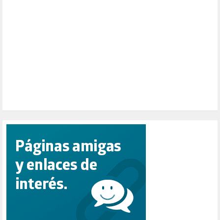
PENSIONES (12)
PEPE MUJICA (2)
PESCADORES (1)
POBREZA (2)
POLÍTICA ESPAÑA (1001)
POLÍTICA EUROPA (112)
POLÍTICA INTERNACIONAL (366)
POLÍTICA VALENCIA (357)
POPULISMO (1)
PRIORIDAD NACIONAL (1)
PUERTO DE VALENCIA (1)
RACISMO (1)
REFUGIADOS (127)
RELIGIÓN (114)
REPUBLICA (1)
SALUD (108)
SENSIBILIZACIÓN (576)
SINDICATOS (12)
TERRORISMO (40)
TRABAJO (14)
TRANSPORTE (2)