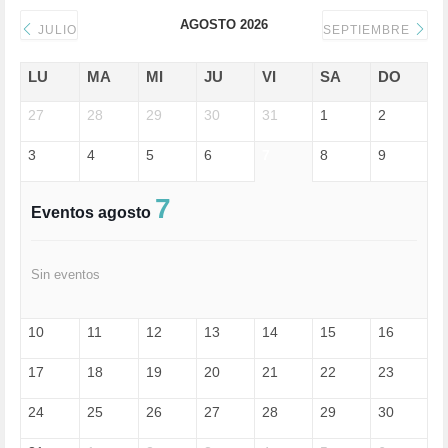
DICTADURA (1)
AGOSTO 2026
DONALD TRUMP (81)
JULIO
SEPTIEMBRE
ECONOMÍA (322)
EDGAR MORIN (1)
LU
MA
MI
JU
VI
SA
DO
EDUCACIÓN (452)
27
EMIGRACIÓN (4)
28
29
30
31
1
2
EPSTEIN (1)
3
4
5
6
7
8
9
ESPECULACIÓN (2)
EXTREMA-DERECHA (56)
FASCISMO (57)
7
Eventos agosto
FELICIDAD (1)
FEMINISMO (504)
FILOSOFÍA (6)
Sin eventos
FRANCISCO (5)
GENOCIDIO (1)
GUERRA (133)
10
11
12
13
14
15
16
HUGO ZÁRATE (30)
HUMOR (1)
17
18
19
20
21
22
23
I A (2)
IA (1)
24
25
26
27
28
29
30
INDEPENDENCIA (15)