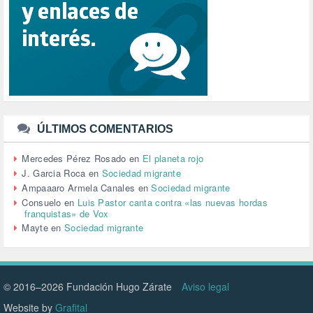
SALUD (108)
SENSIBILIZACIÓN (576)
SINDICATOS (12)
TERRORISMO (40)
TRABAJO (14)
TRANSPORTE (3)
TTIP (6)
TURISMO (12)
URBANISMO (1)
ÚLTIMOS COMENTARIOS
URBANIZACIÓN (1)
VEJEZ (1)
Mercedes Pérez Rosado
en
El planeta rojo
VENEZUELA (3)
J. Garcia Roca
en
Sociedad migrante
VENEZULA (1)
Ampaaaro Armela Canales
en
Sociedad migrante
VIAJES (1)
Consuelo
en
Luis Pastor canta contra «las nuevas hordas
franquistas» de Vox
VIOLENCIA (2)
Mayte
en
Sociedad migrante
VIOLENCIA DE GÉNERO (223)
VIVIENDA (9)
VOLODIMIR ZELENSKY (1)
© 2016–2026 Fundación Hugo Zárate
Aviso legal
Website by
Grafital