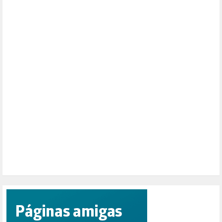
MEMORIA HISTÓRICA (232)
MONARQUÍA (26)
MUSICA (19)
NATURALEZA (1)
PALESTINA (8)
PARTICIPACIÓN CIUDADANA (393)
PAZ (2)
PENSIONES (12)
PEPE MUJICA (2)
PESCADORES (1)
POBREZA (2)
POLÍTICA ESPAÑA (1001)
POLÍTICA EUROPA (112)
POLÍTICA INTERNACIONAL (367)
POLÍTICA VALENCIA (358)
POPULISMO (1)
PRIORIDAD NACIONAL (1)
PUERTO DE VALENCIA (1)
RACISMO (1)
REFUGIADOS (127)
RELIGIÓN (114)
REPUBLICA (1)