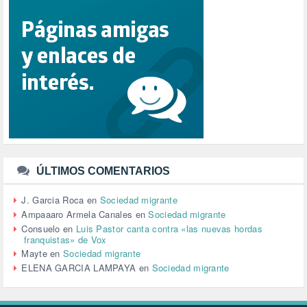
REFUGIADOS (127)
RELIGIÓN (114)
REPUBLICA (1)
SALUD (108)
SENSIBILIZACIÓN (576)
SINDICATOS (12)
TERRORISMO (40)
TRABAJO (14)
TRANSPORTE (2)
TTIP (6)
TURISMO (12)
URBANISMO (1)
ÚLTIMOS COMENTARIOS
URBANIZACIÓN (1)
VEJEZ (1)
J. Garcia Roca
en
Sociedad migrante
VENEZUELA (3)
Ampaaaro Armela Canales
en
Sociedad migrante
VENEZULA (1)
Consuelo
en
Luis Pastor canta contra «las nuevas hordas
franquistas» de Vox
VIAJES (1)
Mayte
en
Sociedad migrante
VIOLENCIA (2)
ELENA GARCIA LAMPAYA
en
Sociedad migrante
VIOLENCIA DE GÉNERO (223)
VIVIENDA (9)
VOLODIMIR ZELENSKY (1)