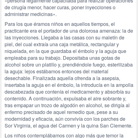
«persona legalmente capacitada para realizar operaciones
de cirugía menor, hacer curas, poner inyecciones o
administrar medicinas».
Para los que éramos niños en aquellos tiempos, el
practicante era el portador de una dolorosa amenaza: la de
las inyecciones. Llegaba a las casas con su maletín de
piel, del cual extraía una caja metálica, rectangular y
niquelada, en la que guardaba el émbolo y la aguja que
empleaba para su trabajo. Depositaba unas gotas de
alcohol sobre un platillo y, prendiéndole fuego, esterilizaba
la aguja: lejos estábamos entonces del material
desechable. Finalizada aquella ofrenda a la asepsia,
insertaba la aguja en el émbolo, la introducía en la ampolla
descabezada que contenía el medicamento y absorbía su
contenido. A continuación, expulsaba el aire sobrante y,
tras empapar un trozo de algodón en alcohol, se dirigía al
enfermo precisado de aquel remedio que, pese a su
modernidad y eficacia, aún convivía con los parches de
Sor Virginia, el agua del Carmen y la quina San Clemente.
Los niños contemplábamos con algo más que temor la