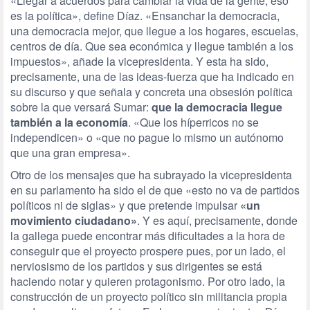
«Llegar a acuerdos para cambiar la vida de la gente, eso
es la política», define Díaz. «Ensanchar la democracia,
una democracia mejor, que llegue a los hogares, escuelas,
centros de día. Que sea económica y llegue también a los
impuestos», añade la vicepresidenta. Y esta ha sido,
precisamente, una de las ideas-fuerza que ha indicado en
su discurso y que señala y concreta una obsesión política
sobre la que versará Sumar:
que la democracia llegue
también a la economía
. «Que los híperricos no se
independicen» o «que no pague lo mismo un autónomo
que una gran empresa».
Otro de los mensajes que ha subrayado la vicepresidenta
en su parlamento ha sido el de que «esto no va de partidos
políticos ni de siglas» y que pretende impulsar
«un
movimiento ciudadano»
. Y es aquí, precisamente, donde
la gallega puede encontrar más dificultades a la hora de
conseguir que el proyecto prospere pues, por un lado, el
nerviosismo de los partidos y sus dirigentes se está
haciendo notar y quieren protagonismo. Por otro lado, la
construcción de un proyecto político sin militancia propia