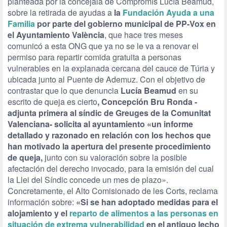
planteada por la concejala de Compromís Lucía Beamud,
sobre la retirada de ayudas a
la
Fundación Ayuda a una
Familia
por parte del gobierno municipal de PP-Vox en
el Ayuntamiento València
, que hace tres meses
comunicó a esta ONG que ya no se le va a renovar el
permiso para repartir comida gratuita a personas
vulnerables en la explanada cercana del cauce de Túria y
ubicada junto al Puente de Ademuz. Con el objetivo de
contrastar que lo que denuncia
Lucía Beamud
en su
escrito de queja es cierto
, Concepción Bru Ronda -
adjunta primera al síndic de Greuges de la Comunitat
Valenciana- solicita al ayuntamiento «un informe
detallado y razonado en relación con los hechos que
han motivado la apertura del presente procedimiento
de queja,
junto con su valoración sobre la posible
afectación del derecho invocado, para la emisión del cual
la Llei del Síndic concede un mes de plazo».
Concretamente, el Alto Comisionado de les Corts, reclama
información sobre:
«Si se han adoptado medidas para el
alojamiento y el
reparto de alimentos a las personas en
situación de extrema vulnerabilidad
en el antiguo lecho