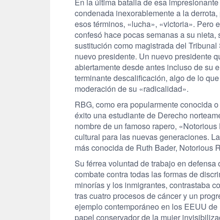
En la última batalla de esa impresionant
condenada inexorablemente a la derrota, 
esos términos, «lucha», «victoria». Pero
confesó hace pocas semanas a su nieta, su
sustitución como magistrada del Tribuna
nuevo presidente. Un nuevo presidente qu
abiertamente desde antes incluso de su e
terminante descalificación, algo de lo qu
moderación de su «radicalidad».
RBG, como era popularmente conocida o 
éxito una estudiante de Derecho norteam
nombre de un famoso rapero, «Notorious B
cultural para las nuevas generaciones. La 
más conocida de Ruth Bader, Notorious 
Su férrea voluntad de trabajo en defensa 
combate contra todas las formas de discri
minorías y los inmigrantes, contrastaba c
tras cuatro procesos de cáncer y un progre
ejemplo contemporáneo en los EEUU de la 
papel conservador de la mujer invisibilizad