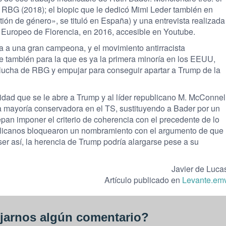
 RBG (2018); el biopic que le dedicó Mimi Leder también en
ión de género», se tituló en España) y una entrevista realizada
to Europeo de Florencia, en 2016, accesible en Youtube.
la a una gran campeona, y el movimiento antirracista
 también para la que es ya la primera minoría en los EEUU,
e lucha de RBG y empujar para conseguir apartar a Trump de la
idad que se le abre a Trump y al líder republicano M. McConnel
 la mayoría conservadora en el TS, sustituyendo a Bader por un
pan imponer el criterio de coherencia con el precedente de lo
blicanos bloquearon un nombramiento con el argumento de que
ser así, la herencia de Trump podría alargarse pese a su
Javier de Luca
Artículo publicado en
Levante.em
jarnos algún comentario?