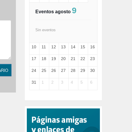
FASCISMO (57)
9
FELICIDAD (1)
Eventos agosto
FEMINISMO (504)
FILOSOFÍA (6)
FRANCISCO (5)
Sin eventos
GENOCIDIO (1)
GUERRA (133)
10
11
12
13
14
15
16
HUGO ZÁRATE (30)
HUMOR (1)
17
18
19
20
21
22
23
I A (2)
IA (1)
ARIO
24
25
26
27
28
29
30
INDEPENDENCIA (15)
INMIGRACIÓN (145)
31
1
2
3
4
5
6
INTELIGENCIA ARTIFICIAL (1)
INTERNET (1)
ISRAEL (4)
IZQUIERDA (3)
JANE GOODDALL (1)
JAZZ (1)
JÓVENES (28)
JUSTICIA (13)