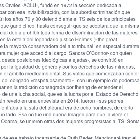
es Civiles -ACLU-, fundó en 1972 la sección dedicada a
ar con esa invisibilización, con la subordiscriminación que
En los años 70 y 80 defendió ante el TS seis de los principales
 que ganó cinco, hasta conseguir que se aceptara que la mism
ial debía prohibir toda forma de discriminación de las mujeres.
en la estela del legendario justice Holmes («the great
e la mayoría conservadora del alto tribunal, en especial durant
mera mujer que accedió al cargo, Sandra O’Connor- con quien
 desde posiciones ideológicas alejadas-, se convirtió en
a por la igualdad de género y por los derechos de las minorías,
n el ámbito medioambiental. Sus votos que comenzaban con el
ón del obligado «respetuosamente»- son un ejemplo de poderos
uar en la tradición consagrada por Ihering de entender el
 de una lucha social, que es la lucha por el Estado de Derecho
ún reveló en una entrevista en 2014, fueron «sus peores
entraba a la sala del tribunal era de ocho hombres, de cierto
 un lado. Esa no fue una buena imagen para que la viera el
 Obama, se unieron otras dos mujeres progresistas al TS: Soni
de ese trabajo incansable de Ruth Bader. Mencionaré tres: el