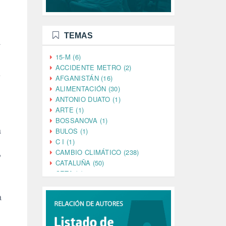
TEMAS
a
15-M (6)
ACCIDENTE METRO (2)
e
AFGANISTÁN (16)
ALIMENTACIÓN (30)
ANTONIO DUATO (1)
ARTE (1)
BOSSANOVA (1)
a
BULOS (1)
C I (1)
,
CAMBIO CLIMÁTICO (238)
CATALUÑA (50)
CETA (2)
CHINA (4)
CIENCIA (5)
a
CINE (35)
CIUDADANÍA (633)