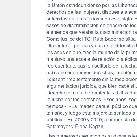
la Unión estadounidense por las Libertad
derechos de las mujeres, dispuesta a acab
sufren las mujeres todavía en este siglo. 
casos de discriminación de género de los
enmienda que vetaba la discriminación rac
Como justice del TS, Ruth Bader se sitúa 
Dissenter»), por sus votos en disidencia d
los años en que, tras la muerte de la pri
mantuvo una excelente relación dialéctica
representante casi en solitario de la luch
así como por nuevos derechos, también e
I dissent -frecuentemente sin la mediaci
argumentación jurídica, que bien cabe sit
Derecho como la herramienta «civilizada»
la lucha por los derechos. Esos años, seg
tiempos»: «La imagen para el público que 
tamaño, y luego esta mujercita sentada a
público». En 2009 y 2010, a propuesta de
Sotomayor y Elena Kagan.
Hay numerosos testimonios audiovisuales 