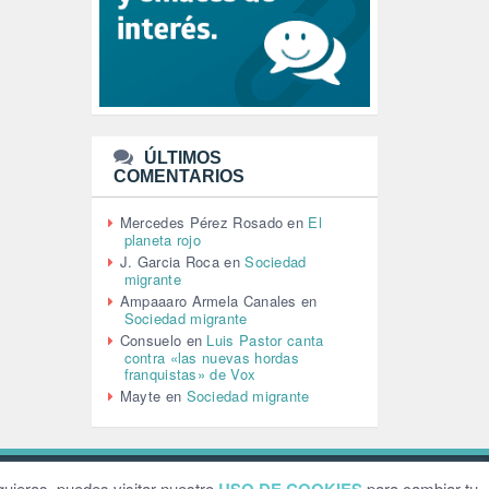
LEÓN XIV (5)
LGTBI (1)
LIBROS (96)
MACHISMO (147)
MEDIOAMBIENTE (186)
MEDIOS DE COMUNICACIÓN
(110)
ÚLTIMOS
MEMORIA HISTÓRICA (232)
COMENTARIOS
MONARQUÍA (26)
MUSICA (19)
Mercedes Pérez Rosado
en
El
NATURALEZA (1)
planeta rojo
PALESTINA (8)
J. Garcia Roca
en
Sociedad
PARTICIPACIÓN CIUDADANA (393)
migrante
PAZ (2)
Ampaaaro Armela Canales
en
Sociedad migrante
PENSIONES (12)
Consuelo
en
Luis Pastor canta
PEPE MUJICA (2)
contra «las nuevas hordas
PESCADORES (1)
franquistas» de Vox
POBREZA (2)
Mayte
en
Sociedad migrante
POLÍTICA ESPAÑA (1001)
POLÍTICA EUROPA (112)
POLÍTICA INTERNACIONAL (367)
POLÍTICA VALENCIA (358)
ebsite by
Grafital
uieras, puedes visitar nuestro
para cambiar tu