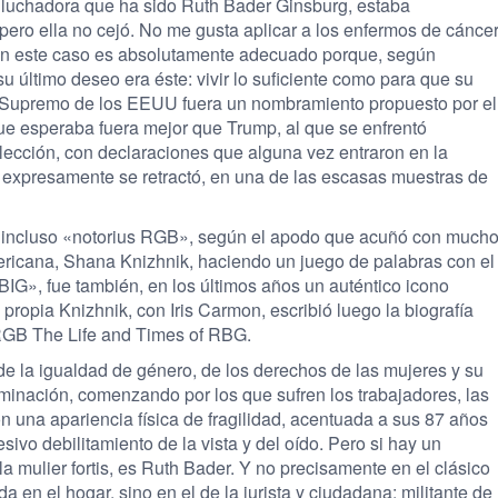
e luchadora que ha sido Ruth Bader Ginsburg, estaba
pero ella no cejó. No me gusta aplicar a los enfermos de cánce
 en este caso es absolutamente adecuado porque, según
 último deseo era éste: vivir lo suficiente como para que su
l Supremo de los EEUU fuera un nombramiento propuesto por el
e esperaba fuera mejor que Trump, al que se enfrentó
lección, con declaraciones que alguna vez entraron en la
e expresamente se retractó, en una de las escasas muestras de
incluso «notorius RGB», según el apodo que acuñó con much
ericana, Shana Knizhnik, haciendo un juego de palabras con el
IG», fue también, en los últimos años un auténtico icono
propia Knizhnik, con Iris Carmon, escribió luego la biografía
RGB The Life and Times of RBG.
de la igualdad de género, de los derechos de las mujeres y su
minación, comenzando por los que sufren los trabajadores, las
on una apariencia física de fragilidad, acentuada a sus 87 años
sivo debilitamiento de la vista y del oído. Pero si hay un
mulier fortis, es Ruth Bader. Y no precisamente en el clásico
a en el hogar, sino en el de la jurista y ciudadana: militante de