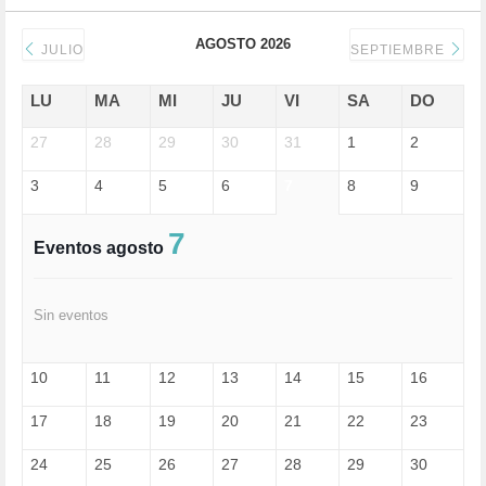
DERECHOS SOCIALES (739)
DICTADURA (1)
AGOSTO 2026
DONALD TRUMP (81)
JULIO
SEPTIEMBRE
ECONOMÍA (322)
EDGAR MORIN (1)
LU
MA
MI
JU
VI
SA
DO
EDUCACIÓN (452)
27
EMIGRACIÓN (4)
28
29
30
31
1
2
EPSTEIN (1)
3
4
5
6
7
8
9
ESPECULACIÓN (2)
EXTREMA-DERECHA (56)
FASCISMO (57)
7
Eventos agosto
FELICIDAD (1)
FEMINISMO (504)
FILOSOFÍA (6)
Sin eventos
FRANCISCO (5)
GENOCIDIO (1)
GUERRA (133)
10
11
12
13
14
15
16
HUGO ZÁRATE (30)
HUMOR (1)
17
18
19
20
21
22
23
I A (2)
IA (1)
24
25
26
27
28
29
30
INDEPENDENCIA (15)