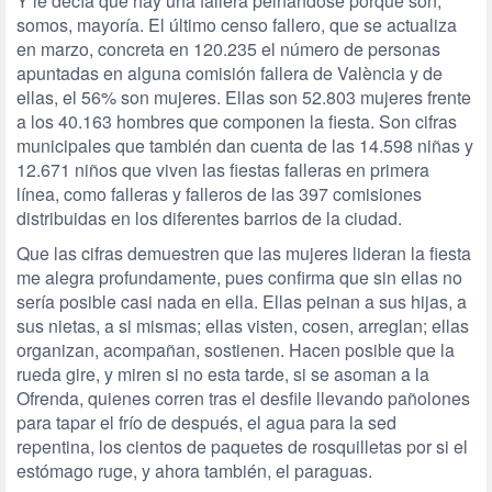
Y le decía que hay una fallera peinándose porque son,
somos, mayoría. El último censo fallero, que se actualiza
en marzo, concreta en 120.235 el número de personas
apuntadas en alguna comisión fallera de València y de
ellas, el 56% son mujeres. Ellas son 52.803 mujeres frente
a los 40.163 hombres que componen la fiesta. Son cifras
municipales que también dan cuenta de las 14.598 niñas y
12.671 niños que viven las fiestas falleras en primera
línea, como falleras y falleros de las 397 comisiones
distribuidas en los diferentes barrios de la ciudad.
Que las cifras demuestren que las mujeres lideran la fiesta
me alegra profundamente, pues confirma que sin ellas no
sería posible casi nada en ella. Ellas peinan a sus hijas, a
sus nietas, a si mismas; ellas visten, cosen, arreglan; ellas
organizan, acompañan, sostienen. Hacen posible que la
rueda gire, y miren si no esta tarde, si se asoman a la
Ofrenda, quienes corren tras el desfile llevando pañolones
para tapar el frío de después, el agua para la sed
repentina, los cientos de paquetes de rosquilletas por si el
estómago ruge, y ahora también, el paraguas.