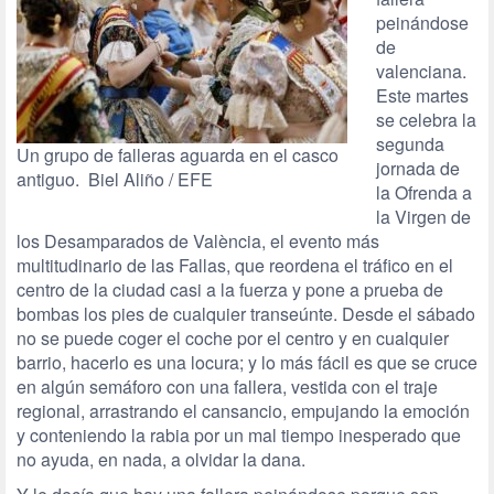
peinándose
de
valenciana.
Este martes
se celebra la
segunda
Un grupo de falleras aguarda en el casco
jornada de
antiguo. Biel Aliño / EFE
la Ofrenda a
la Virgen de
los Desamparados de València, el evento más
multitudinario de las Fallas, que reordena el tráfico en el
centro de la ciudad casi a la fuerza y pone a prueba de
bombas los pies de cualquier transeúnte. Desde el sábado
no se puede coger el coche por el centro y en cualquier
barrio, hacerlo es una locura; y lo más fácil es que se cruce
en algún semáforo con una fallera, vestida con el traje
regional, arrastrando el cansancio, empujando la emoción
y conteniendo la rabia por un mal tiempo inesperado que
no ayuda, en nada, a olvidar la dana.