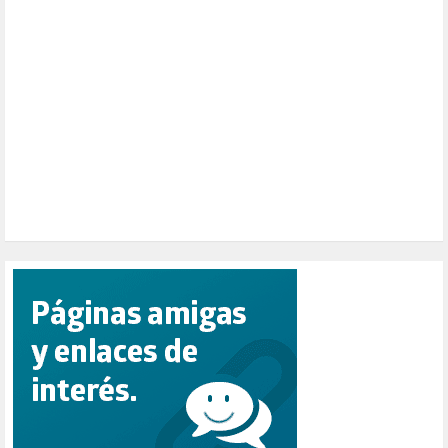
PAZ (2)
PENSIONES (12)
PEPE MUJICA (2)
PESCADORES (1)
POBREZA (2)
POLÍTICA ESPAÑA (1001)
POLÍTICA EUROPA (112)
POLÍTICA INTERNACIONAL (366)
POLÍTICA VALENCIA (357)
POPULISMO (1)
PRIORIDAD NACIONAL (1)
PUERTO DE VALENCIA (1)
RACISMO (1)
REFUGIADOS (127)
RELIGIÓN (114)
REPUBLICA (1)
SALUD (108)
SENSIBILIZACIÓN (576)
SINDICATOS (12)
TERRORISMO (40)
TRABAJO (14)