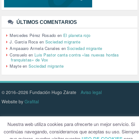
TRANSPORTE (2)
TTIP (6)
TURISMO (12)
URBANISMO (1)
ÚLTIMOS COMENTARIOS
URBANIZACIÓN (1)
VEJEZ (1)
Mercedes Pérez Rosado
en
El planeta rojo
VENEZUELA (3)
J. Garcia Roca
en
Sociedad migrante
VENEZULA (1)
Ampaaaro Armela Canales
en
Sociedad migrante
VIAJES (1)
Consuelo
en
Luis Pastor canta contra «las nuevas hordas
franquistas» de Vox
VIOLENCIA (2)
Mayte
en
Sociedad migrante
VIOLENCIA DE GÉNERO (223)
VIVIENDA (9)
VOLODIMIR ZELENSKY (1)
© 2016–2026 Fundación Hugo Zárate
Aviso legal
Website by
Grafital
Nuestra web utiliza cookies para ofrecerte un mejor servicio. Si
continúas navegando, consideramos que aceptas su uso. Siempre
que quieras, puedes visitar nuestro
USO DE COOKIES
para